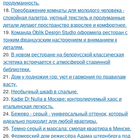
продуманность.
18.
Преображение комнаты для молодого человека -
спокойная палитра, уютный текстиль и продуманные
детали делают пространство взрослее и комфортнее.
19.
Команда Oblik Design Studio оформила ресторан с
тонким французским настроением и вниманием к
деталям.
20.
В новом ресторане на белорусской классическая
эстетика встречается с атмосферой старинной
библиотеки.
21.
Дом у подножия гор: уют и гармония по правилам
васту.
22.
Необычный шкаф в спальне.
23.
Кафе Di Nulla в Москве: контролируемый хаос и
итальянская легкость.
24.
Бежево - серый - универсальный оттенок, который
идеально подходит для любой квартиры.
25.
Темно-серый и марсала: смелая квартира в Минске.
26.
Фермерский дом режиссёра Адама штернберга под