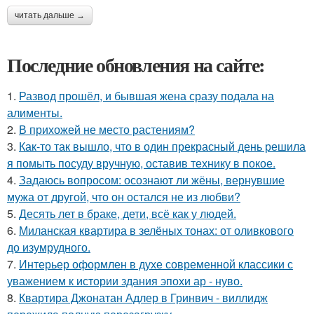
читать дальше →
Последние обновления на сайте:
1.
Развод прошёл, и бывшая жена сразу подала на
алименты.
2.
В прихожей не место растениям?
3.
Как-то так вышло, что в один прекрасный день решила
я помыть посуду вручную, оставив технику в покое.
4.
Задаюсь вопросом: осознают ли жёны, вернувшие
мужа от другой, что он остался не из любви?
5.
Десять лет в браке, дети, всё как у людей.
6.
Миланская квартира в зелёных тонах: от оливкового
до изумрудного.
7.
Интерьер оформлен в духе современной классики с
уважением к истории здания эпохи ар - нуво.
8.
Квартира Джонатан Адлер в Гринвич - виллидж