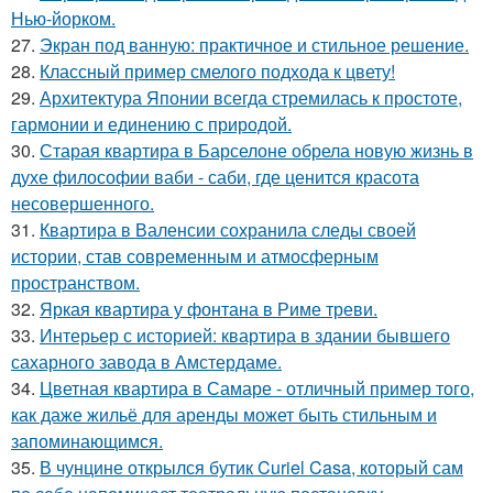
Нью-йорком.
27.
Экран под ванную: практичное и стильное решение.
28.
Классный пример смелого подхода к цвету!
29.
Архитектура Японии всегда стремилась к простоте,
гармонии и единению с природой.
30.
Старая квартира в Барселоне обрела новую жизнь в
духе философии ваби - саби, где ценится красота
несовершенного.
31.
Квартира в Валенсии сохранила следы своей
истории, став современным и атмосферным
пространством.
32.
Яркая квартира у фонтана в Риме треви.
33.
Интерьер с историей: квартира в здании бывшего
сахарного завода в Амстердаме.
34.
Цветная квартира в Самаре - отличный пример того,
как даже жильё для аренды может быть стильным и
запоминающимся.
35.
В чунцине открылся бутик Curiel Casa, который сам