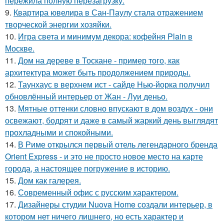
пережила полную перезагрузку.
9.
Квартира ювелира в Сан-Паулу стала отражением
творческой энергии хозяйки.
10.
Игра света и минимум декора: кофейня Plain в
Москве.
11.
Дом на дереве в Тоскане - пример того, как
архитектура может быть продолжением природы.
12.
Таунхаус в верхнем ист - сайде Нью-йорка получил
обновлённый интерьер от Жан - Луи деньо.
13.
Мятные оттенки словно впускают в дом воздух - они
освежают, бодрят и даже в самый жаркий день выглядят
прохладными и спокойными.
14.
В Риме открылся первый отель легендарного бренда
Orient Express - и это не просто новое место на карте
города, а настоящее погружение в историю.
15.
Дом как галерея.
16.
Современный офис с русским характером.
17.
Дизайнеры студии Nuova Home создали интерьер, в
котором нет ничего лишнего, но есть характер и