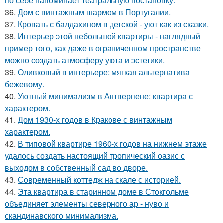
по себе напоминает театральную постановку.
36.
Дом с винтажным шармом в Португалии.
37.
Кровать с балдахином в детской - уют как из сказки.
38.
Интерьер этой небольшой квартиры - наглядный
пример того, как даже в ограниченном пространстве
можно создать атмосферу уюта и эстетики.
39.
Оливковый в интерьере: мягкая альтернатива
бежевому.
40.
Уютный минимализм в Антверпене: квартира с
характером.
41.
Дом 1930-х годов в Кракове с винтажным
характером.
42.
В типовой квартире 1960-х годов на нижнем этаже
удалось создать настоящий тропический оазис с
выходом в собственный сад во дворе.
43.
Современный коттедж на скале с историей.
44.
Эта квартира в старинном доме в Стокгольме
объединяет элементы северного ар - нуво и
скандинавского минимализма.