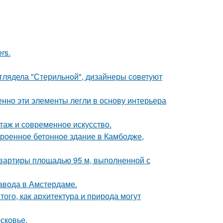
rs.
ыглядела "Стерильной", дизайнеры советуют
нно эти элементы легли в основу интерьера
таж и современное искусство.
троенное бетонное здание в Камбодже,
квартиры площадью 95 м, выполненной с
завода в Амстердаме.
ого, как архитектура и природа могут
сковье.