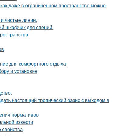
 как даже в ограниченном пространстве можно
 и чистые линии.
ий шкафчик для специй.
пространства.
ов
ние для комфортного отдыха
бору и установке
дство.
здать настоящий тропический оазис с выходом в
дения нормативов
ельной извести
о свойства