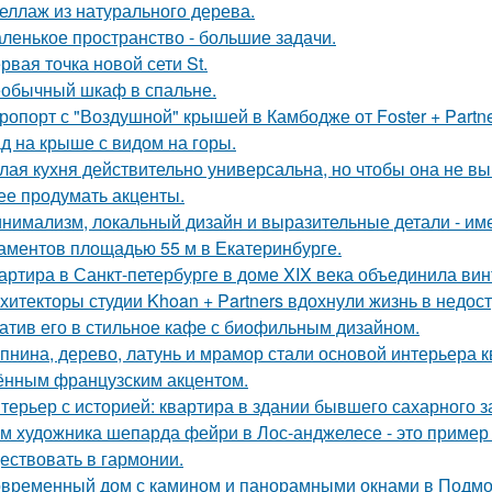
еллаж из натурального дерева.
ленькое пространство - большие задачи.
рвая точка новой сети St.
обычный шкаф в спальне.
ропорт с "Воздушной" крышей в Камбодже от Foster + Partne
д на крыше с видом на горы.
лая кухня действительно универсальна, но чтобы она не в
ее продумать акценты.
нимализм, локальный дизайн и выразительные детали - име
аментов площадью 55 м в Екатеринбурге.
артира в Санкт-петербурге в доме XIX века объединила вин
хитекторы студии Khoan + Partners вдохнули жизнь в недос
атив его в стильное кафе с биофильным дизайном.
пнина, дерево, латунь и мрамор стали основой интерьера 
ённым французским акцентом.
терьер с историей: квартира в здании бывшего сахарного 
м художника шепарда фейри в Лос-анджелесе - это пример т
ествовать в гармонии.
временный дом с камином и панорамными окнами в Подмо