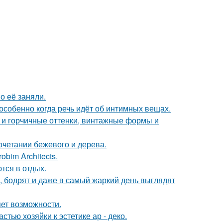
о её заняли.
особенно когда речь идёт об интимных вещах.
 и горчичные оттенки, винтажные формы и
очетании бежевого и дерева.
bim Architects.
тся в отдых.
, бодрят и даже в самый жаркий день выглядят
яет возможности.
тью хозяйки к эстетике ар - деко.