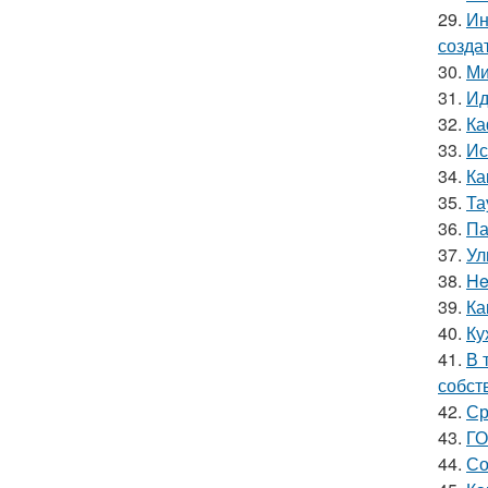
29.
Ин
созда
30.
Ми
31.
Ид
32.
Ка
33.
Ис
34.
Ка
35.
Та
36.
Па
37.
Ул
38.
He
39.
Ка
40.
Ку
41.
В 
собст
42.
Ср
43.
ГО
44.
Со