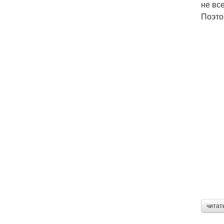
не вс
Поэто
читат