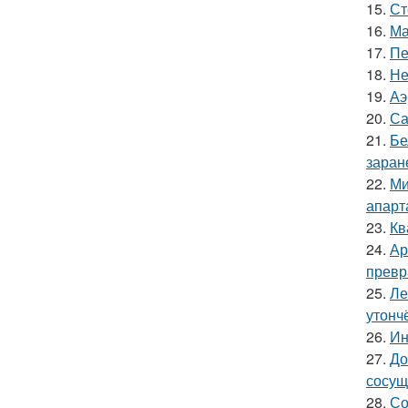
15.
Ст
16.
Ма
17.
Пе
18.
Не
19.
Аэ
20.
Са
21.
Бе
заран
22.
Ми
апарт
23.
Кв
24.
Ар
превр
25.
Ле
утонч
26.
Ин
27.
До
сосущ
28.
Со