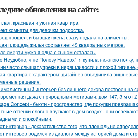
ледние обновления на сайте:
тлая, красивая и уютная квартира.
ект комнаты для девочкм подростка.
вод прошёл, и бывшая жена сразу подала на алименты.
ая площадь жилья составляет 45 квадратных метров.
ле смерти мужа я одна с сыном осталась.
е Неудобно, я не Полезу Наверх": я купила нижнюю полку, н
ни часто слышат упрёки в неряшливости и плохой гигиене, 
ая квартира с характером: дизайнер объединила вишнёвые
менные решения.
ималистичный интерьер без лишнего декора построен на с
временная дача с природными мотивами: дом 147, 3 м от Zro
sage Concept - бьюти - пространство, где покупки превращаю
тные оттенки словно впускают в дом воздух - они освежают
адными и спокойными.
от интерьер - доказательство того, что площадь не определ
от интерьер родился из диалога между историей дома и страс