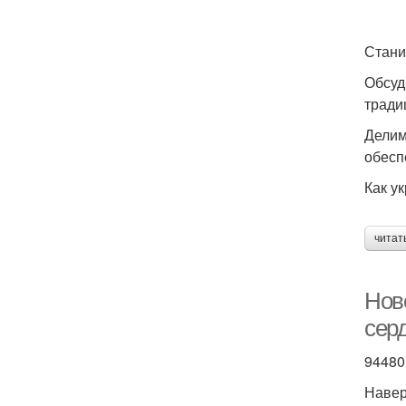
Стани
Обсуд
тради
Делим
обесп
Как у
читат
Нов
серд
94480
Навер