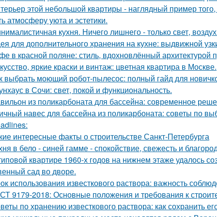
терьер этой небольшой квартиры - наглядный пример того,
ть атмосферу уюта и эстетики.
нималистичная кухня. Ничего лишнего - только свет, воздух
ея для дополнительного хранения на кухне: выдвижной узк
фе в красной поляне: стиль, вдохновлённый архитектурой 
кусство, яркие краски и винтаж: цветная квартира в Москве.
к выбрать моющий робот-пылесос: полный гайд для новичк
унхаус в Сочи: свет, покой и функциональность.
вильон из поликарбоната для бассейна: современное реше
ичный навес для бассейна из поликарбоната: советы по вы
adlines:
кие интересные факты о строительстве Санкт-Петербурга
хня в бело - синей гамме - спокойствие, свежесть и благоро
типовой квартире 1960-х годов на нижнем этаже удалось со
венный сад во дворе.
ок использования известкового раствора: важность соблю
СТ 9179-2018: Основные положения и требования к строит
веты по хранению известкового раствора: как сохранить ег