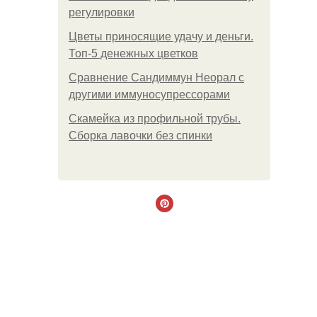
регулировки
Цветы приносящие удачу и деньги.
Топ-5 денежных цветков
Сравнение Сандиммун Неорал с
другими иммуносупрессорами
Скамейка из профильной трубы.
Сборка лавочки без спинки