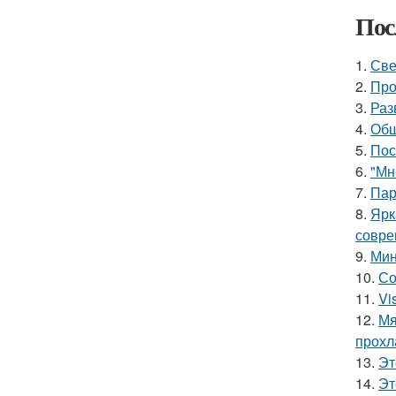
Пос
1.
Све
2.
Про
3.
Раз
4.
Общ
5.
Пос
6.
"Мн
7.
Пар
8.
Ярк
совре
9.
Мин
10.
Со
11.
Vi
12.
Мя
прохл
13.
Эт
14.
Эт