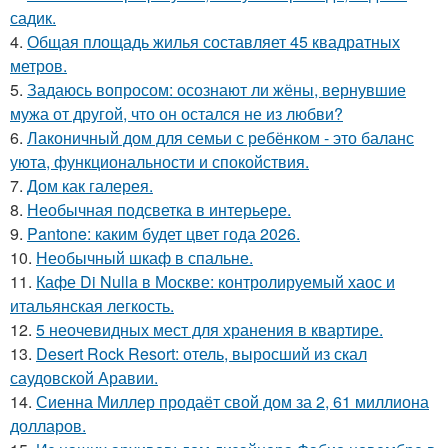
садик.
4.
Общая площадь жилья составляет 45 квадратных
метров.
5.
Задаюсь вопросом: осознают ли жёны, вернувшие
мужа от другой, что он остался не из любви?
6.
Лаконичный дом для семьи с ребёнком - это баланс
уюта, функциональности и спокойствия.
7.
Дом как галерея.
8.
Необычная подсветка в интерьере.
9.
Pantone: каким будет цвет года 2026.
10.
Необычный шкаф в спальне.
11.
Кафе Di Nulla в Москве: контролируемый хаос и
итальянская легкость.
12.
5 неочевидных мест для хранения в квартире.
13.
Desert Rock Resort: отель, выросший из скал
саудовской Аравии.
14.
Сиенна Миллер продаёт свой дом за 2, 61 миллиона
долларов.