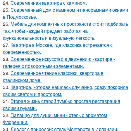
24.
Современная квартира с камином.
25.
Современный дом с камином и панорамными окнами
в Подмосковье.
26.
Мебель для компактных пространств стоит подбирать
так, чтобы каждый предмет работал на
функциональность и визуальную лёгкость.
27.
Квартира в Москве, где классика встречается с
современностью.
28.
Современное искусство в движении: квартира -
галерея с поворотными элементами.
29.
Современное чтение классики: квартира в
сталинском доме.
30.
Квартира, которая нашлась случайно, сразу покорила
своим светом и простором.
31.
Вторая жизнь старой тумбы: простая реставрация
своими руками.
32.
Палаццо для души: мини - отель с ароматом
Флоренции.
33.
Диалог с природой: отель Montenotte в Ирландии.