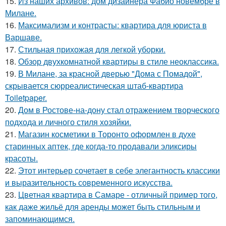
15.
Из наших архивов: дом дизайнера Фабио новембре в
Милане.
16.
Максимализм и контрасты: квартира для юриста в
Варшаве.
17.
Стильная прихожая для легкой уборки.
18.
Обзор двухкомнатной квартиры в стиле неоклассика.
19.
В Милане, за красной дверью "Дома с Помадой",
скрывается сюрреалистическая штаб-квартира
Toiletpaper.
20.
Дом в Ростове-на-дону стал отражением творческого
подхода и личного стиля хозяйки.
21.
Магазин косметики в Торонто оформлен в духе
старинных аптек, где когда-то продавали эликсиры
красоты.
22.
Этот интерьер сочетает в себе элегантность классики
и выразительность современного искусства.
23.
Цветная квартира в Самаре - отличный пример того,
как даже жильё для аренды может быть стильным и
запоминающимся.