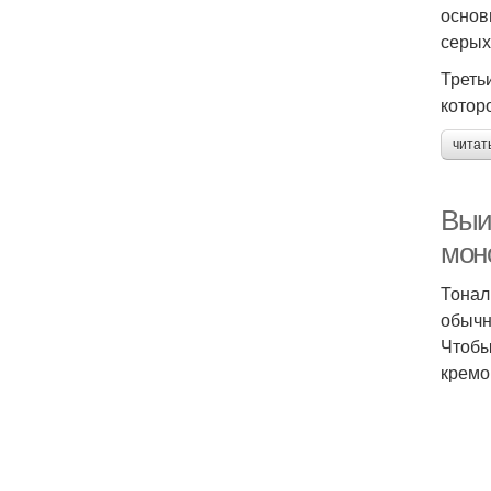
основ
серых
Треть
котор
читат
Выи
мон
Тонал
обычн
Чтобы
кремо