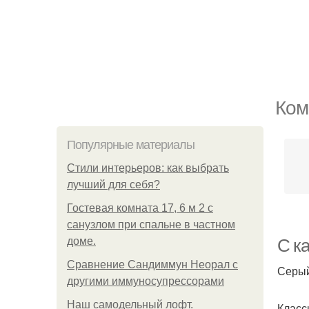
Ком
Популярные материалы
Стили интерьеров: как выбрать
лучший для себя?
Гостевая комната 17, 6 м 2 с
санузлом при спальне в частном
доме.
С к
Сравнение Сандиммун Неорал с
Серый
другими иммуносупрессорами
Наш самодельный лофт.
Класс