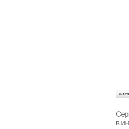
читат
Серы
в и