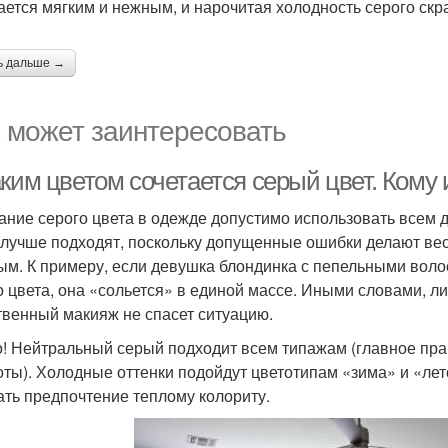
ается мягким и нежным, и нарочитая холодность серого ск
ь дальше →
 может заинтересовать
ким цветом сочетается серый цвет. Кому 
ание серого цвета в одежде допустимо использовать всем д
 лучше подходят, поскольку допущенные ошибки делают весь
ым. К примеру, если девушка блондинка с пепельными воло
о цвета, она «сольется» в единой массе. Иными словами, л
твенный макияж не спасет ситуацию.
! Нейтральный серый подходит всем типажам (главное пра
оты). Холодные оттенки подойдут цветотипам «зима» и «ле
ать предпочтение теплому колориту.