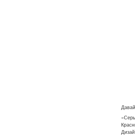
Давай
«Сер
Красн
Дизай