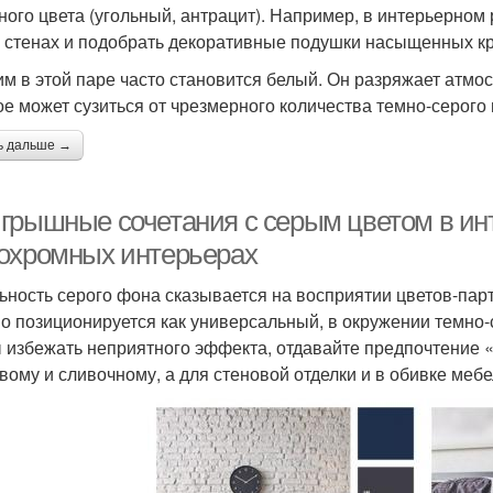
ного цвета (угольный, антрацит). Например, в интерьерном
 стенах и подобрать декоративные подушки насыщенных кр
им в этой паре часто становится белый. Он разряжает атмо
ое может сузиться от чрезмерного количества темно-серого 
ь дальше →
грышные сочетания с серым цветом в инт
охромных интерьерах
ьность серого фона сказывается на восприятии цветов-парт
о позиционируется как универсальный, в окружении темно-
 избежать неприятного эффекта, отдавайте предпочтение 
вому и сливочному, а для стеновой отделки и в обивке мебе