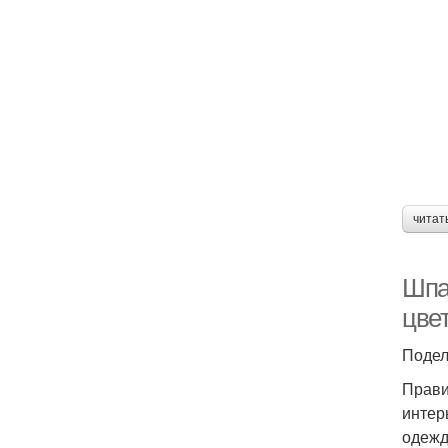
читат
Шпа
цве
Подел
Прави
интер
одежд