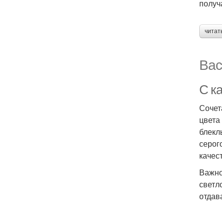
получ
читат
Вас
С ка
Сочет
цвета
блекл
серог
качес
Важно
светл
отдав