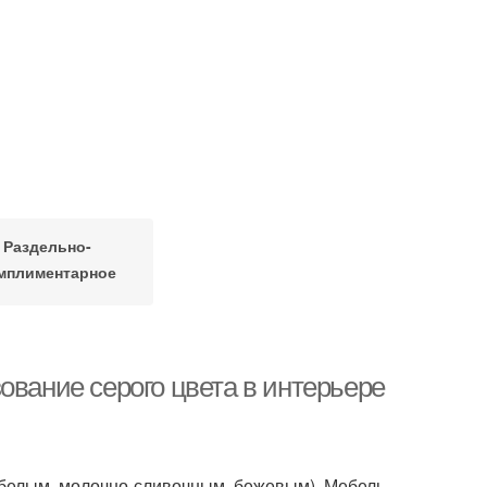
Раздельно-
мплиментарное
сочетание
ование серого цвета в интерьере
(белым, молочно-сливочным, бежевым). Мебель