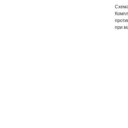
Схема
Компл
проти
при м