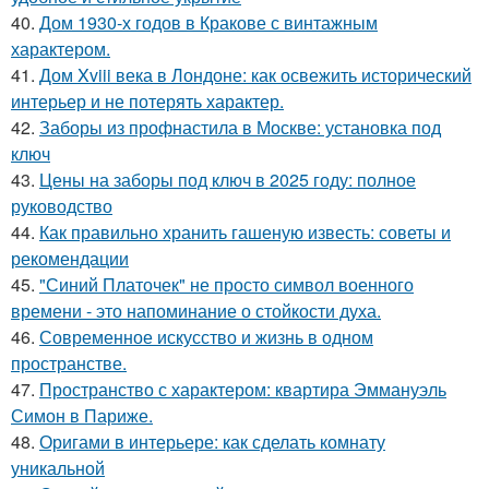
40.
Дом 1930-х годов в Кракове с винтажным
характером.
41.
Дом Xviii века в Лондоне: как освежить исторический
интерьер и не потерять характер.
42.
Заборы из профнастила в Москве: установка под
ключ
43.
Цены на заборы под ключ в 2025 году: полное
руководство
44.
Как правильно хранить гашеную известь: советы и
рекомендации
45.
"Синий Платочек" не просто символ военного
времени - это напоминание о стойкости духа.
46.
Современное искусство и жизнь в одном
пространстве.
47.
Пространство с характером: квартира Эммануэль
Симон в Париже.
48.
Оригами в интерьере: как сделать комнату
уникальной