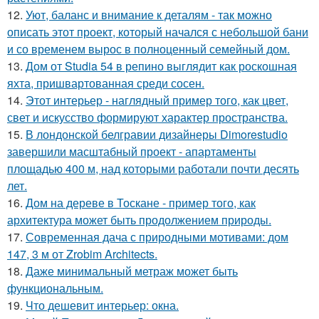
12.
Уют, баланс и внимание к деталям - так можно
описать этот проект, который начался с небольшой бани
и со временем вырос в полноценный семейный дом.
13.
Дом от Studia 54 в репино выглядит как роскошная
яхта, пришвартованная среди сосен.
14.
Этот интерьер - наглядный пример того, как цвет,
свет и искусство формируют характер пространства.
15.
В лондонской белгравии дизайнеры Dimorestudio
завершили масштабный проект - апартаменты
площадью 400 м, над которыми работали почти десять
лет.
16.
Дом на дереве в Тоскане - пример того, как
архитектура может быть продолжением природы.
17.
Современная дача с природными мотивами: дом
147, 3 м от Zrobim Architects.
18.
Даже минимальный метраж может быть
функциональным.
19.
Что дешевит интерьер: окна.