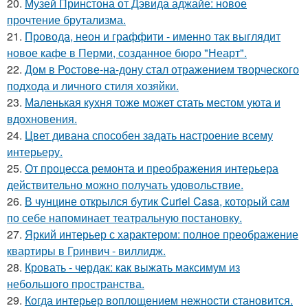
20.
Музей Принстона от Дэвида аджайе: новое
прочтение брутализма.
21.
Провода, неон и граффити - именно так выглядит
новое кафе в Перми, созданное бюро "Неарт".
22.
Дом в Ростове-на-дону стал отражением творческого
подхода и личного стиля хозяйки.
23.
Маленькая кухня тоже может стать местом уюта и
вдохновения.
24.
Цвет дивана способен задать настроение всему
интерьеру.
25.
От процесса ремонта и преображения интерьера
действительно можно получать удовольствие.
26.
В чунцине открылся бутик Curiel Casa, который сам
по себе напоминает театральную постановку.
27.
Яркий интерьер с характером: полное преображение
квартиры в Гринвич - виллидж.
28.
Кровать - чердак: как выжать максимум из
небольшого пространства.
29.
Когда интерьер воплощением нежности становится.