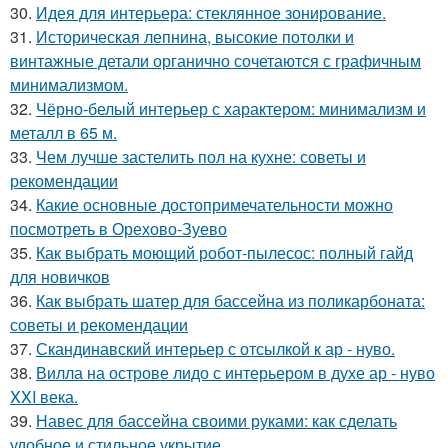
30.
Идея для интерьера: стеклянное зонирование.
31.
Историческая лепнина, высокие потолки и
винтажные детали органично сочетаются с графичным
минимализмом.
32.
Чёрно-белый интерьер с характером: минимализм и
металл в 65 м.
33.
Чем лучше застелить пол на кухне: советы и
рекомендации
34.
Какие основные достопримечательности можно
посмотреть в Орехово-Зуево
35.
Как выбрать моющий робот-пылесос: полный гайд
для новичков
36.
Как выбрать шатер для бассейна из поликарбоната:
советы и рекомендации
37.
Скандинавский интерьер с отсылкой к ар - нуво.
38.
Вилла на острове лидо с интерьером в духе ар - нуво
XXI века.
39.
Навес для бассейна своими руками: как сделать
удобное и стильное укрытие