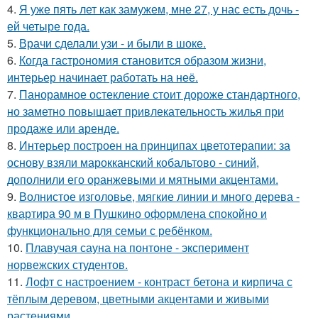
4.
Я уже пять лет как замужем, мне 27, у нас есть дочь -
ей четыре года.
5.
Врачи сделали узи - и были в шоке.
6.
Когда гастрономия становится образом жизни,
интерьер начинает работать на неё.
7.
Панорамное остекление стоит дороже стандартного,
но заметно повышает привлекательность жилья при
продаже или аренде.
8.
Интерьер построен на принципах цветотерапии: за
основу взяли марокканский кобальтово - синий,
дополнили его оранжевыми и мятными акцентами.
9.
Волнистое изголовье, мягкие линии и много дерева -
квартира 90 м в Пушкино оформлена спокойно и
функционально для семьи с ребёнком.
10.
Плавучая сауна на понтоне - эксперимент
норвежских студентов.
11.
Лофт с настроением - контраст бетона и кирпича с
тёплым деревом, цветными акцентами и живыми
растениями.