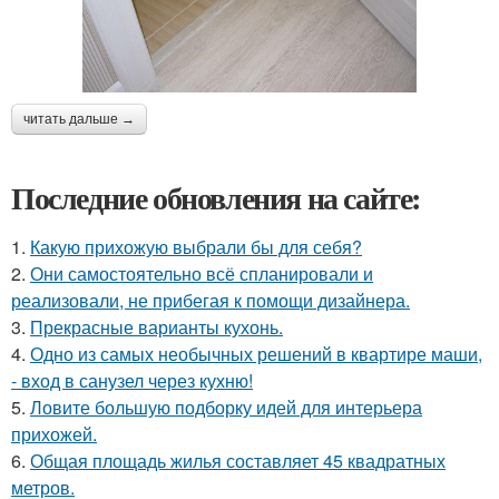
читать дальше →
Последние обновления на сайте:
1.
Какую прихожую выбрали бы для себя?
2.
Они самостоятельно всё спланировали и
реализовали, не прибегая к помощи дизайнера.
3.
Прекрасные варианты кухонь.
4.
Одно из самых необычных решений в квартире маши,
- вход в санузел через кухню!
5.
Ловите большую подборку идей для интерьера
прихожей.
6.
Общая площадь жилья составляет 45 квадратных
метров.