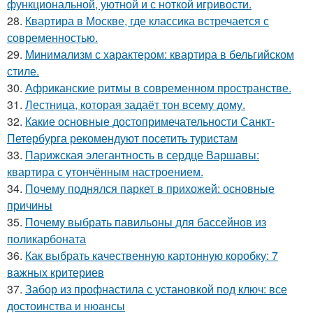
функциональной, уютной и с ноткой игривости.
28.
Квартира в Москве, где классика встречается с
современностью.
29.
Минимализм с характером: квартира в бельгийском
стиле.
30.
Африканские ритмы в современном пространстве.
31.
Лестница, которая задаёт тон всему дому.
32.
Какие основные достопримечательности Санкт-
Петербурга рекомендуют посетить туристам
33.
Парижская элегантность в сердце Варшавы:
квартира с утончённым настроением.
34.
Почему поднялся паркет в прихожей: основные
причины
35.
Почему выбрать павильоны для бассейнов из
поликарбоната
36.
Как выбрать качественную картонную коробку: 7
важных критериев
37.
Забор из профнастила с установкой под ключ: все
достоинства и нюансы