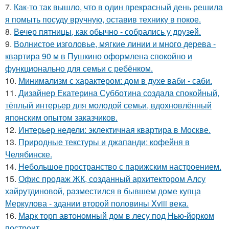
7.
Как-то так вышло, что в один прекрасный день решила
я помыть посуду вручную, оставив технику в покое.
8.
Вечер пятницы, как обычно - собрались у друзей.
9.
Волнистое изголовье, мягкие линии и много дерева -
квартира 90 м в Пушкино оформлена спокойно и
функционально для семьи с ребёнком.
10.
Минимализм с характером: дом в духе ваби - саби.
11.
Дизайнер Екатерина Субботина создала спокойный,
тёплый интерьер для молодой семьи, вдохновлённый
японским опытом заказчиков.
12.
Интерьер недели: эклектичная квартира в Москве.
13.
Природные текстуры и джапанди: кофейня в
Челябинске.
14.
Небольшое пространство с парижским настроением.
15.
Офис продаж ЖК, созданный архитектором Алсу
хайрутдиновой, разместился в бывшем доме купца
Меркулова - здании второй половины Xviii века.
16.
Марк торп автономный дом в лесу под Нью-йорком
построит.