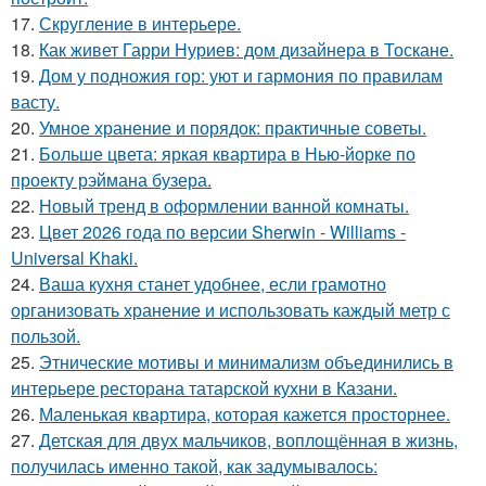
17.
Скругление в интерьере.
18.
Как живет Гарри Нуриев: дом дизайнера в Тоскане.
19.
Дом у подножия гор: уют и гармония по правилам
васту.
20.
Умное хранение и порядок: практичные советы.
21.
Больше цвета: яркая квартира в Нью-йорке по
проекту рэймана бузера.
22.
Новый тренд в оформлении ванной комнаты.
23.
Цвет 2026 года по версии Sherwin - Williams -
Universal Khaki.
24.
Ваша кухня станет удобнее, если грамотно
организовать хранение и использовать каждый метр с
пользой.
25.
Этнические мотивы и минимализм объединились в
интерьере ресторана татарской кухни в Казани.
26.
Маленькая квартира, которая кажется просторнее.
27.
Детская для двух мальчиков, воплощённая в жизнь,
получилась именно такой, как задумывалось: