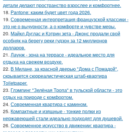
детали делают пространство взрослее и комфортнее.
18.
Pantone: каким будет цвет года 2026.
19.
Современная интерпретация французской классики -
это не о вычурности, а о комфорте и чувстве меры.
20.
Майкл Дуглас и Кэтрин зета - Джонс продали свой
особняк на берегу реки гудзон за 12 миллионов
долларов.
21.
Лаунж - зона на террасе - идеальное место для
отдыха на свежем воздухе.
22.
В Милане, за красной дверью "Дома с Помадой",
скрывается сюрреалистическая штаб-квартира
Toiletpaper.
23.
Глэмпинг "Зелёная Тропа" в тульской области - это
отдых на природе с комфортом.
24.
Современная квартира с камином.
25.
Компактные и изящные - тонкие полки из
нержавеющей стали идеально подходят для душевой.
26.
Современное искусство в движении: квартира -