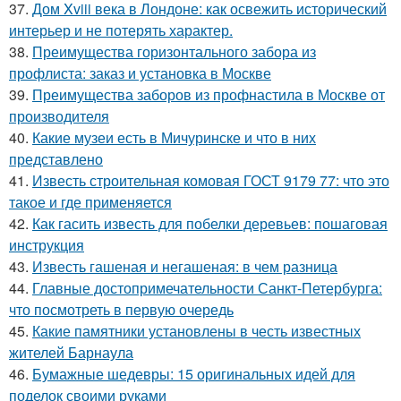
37.
Дом Xviii века в Лондоне: как освежить исторический
интерьер и не потерять характер.
38.
Преимущества горизонтального забора из
профлиста: заказ и установка в Москве
39.
Преимущества заборов из профнастила в Москве от
производителя
40.
Какие музеи есть в Мичуринске и что в них
представлено
41.
Известь строительная комовая ГОСТ 9179 77: что это
такое и где применяется
42.
Как гасить известь для побелки деревьев: пошаговая
инструкция
43.
Известь гашеная и негашеная: в чем разница
44.
Главные достопримечательности Санкт-Петербурга:
что посмотреть в первую очередь
45.
Какие памятники установлены в честь известных
жителей Барнаула
46.
Бумажные шедевры: 15 оригинальных идей для
поделок своими руками