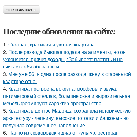
читать дальше →
Последние обновления на сайте:
1.
Светлая, красивая и уютная квартира.
2.
После развода бывшая подала на алименты, но он
уклоняется: прячет доходы, "Забывает" платить и не
считает себя обязанным.
3.
Мне уже 56, я одна после развода, живу в старенькой
квартире отца.
4.
Квартира построена вокруг атмосферы и звука:
пятиметровый стеллаж, большие окна и выразительная
мебель формируют характер пространства.
5.
Квартира в центре Мадрида сохранила историческую
архитектуру - лепнину, высокие потолки и балконы - но
получила современное наполнение.
6.
Панно из сковородок и диалог культур: ресторан