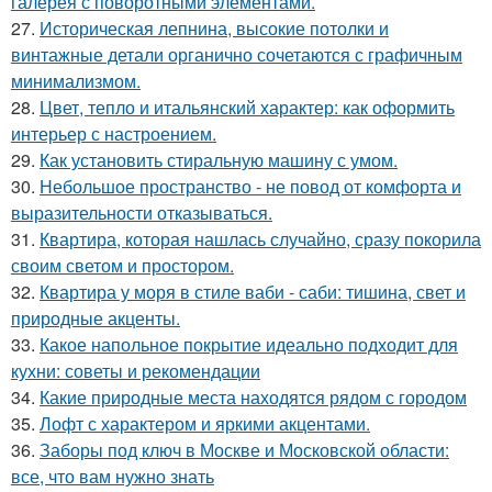
галерея с поворотными элементами.
27.
Историческая лепнина, высокие потолки и
винтажные детали органично сочетаются с графичным
минимализмом.
28.
Цвет, тепло и итальянский характер: как оформить
интерьер с настроением.
29.
Как установить стиральную машину с умом.
30.
Небольшое пространство - не повод от комфорта и
выразительности отказываться.
31.
Квартира, которая нашлась случайно, сразу покорила
своим светом и простором.
32.
Квартира у моря в стиле ваби - саби: тишина, свет и
природные акценты.
33.
Какое напольное покрытие идеально подходит для
кухни: советы и рекомендации
34.
Какие природные места находятся рядом с городом
35.
Лофт с характером и яркими акцентами.
36.
Заборы под ключ в Москве и Московской области:
все, что вам нужно знать