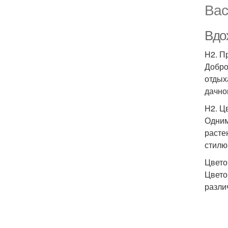
Вас
Вдо
H2. П
Добро
отдых
дачно
H2. Ц
Одним
расте
стилю
Цвето
Цвето
разли