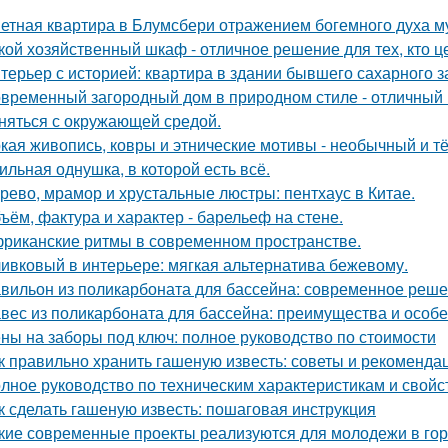
етная квартира в Блумсбери отражением богемного духа му
кой хозяйственный шкаф - отличное решение для тех, кто ц
терьер с историей: квартира в здании бывшего сахарного 
временный загородный дом в природном стиле - отличный п
няться с окружающей средой.
кая живопись, ковры и этнические мотивы - необычный и т
ильная однушка, в которой есть всё.
рево, мрамор и хрустальные люстры: пентхаус в Китае.
ъём, фактура и характер - барельеф на стене.
риканские ритмы в современном пространстве.
ивковый в интерьере: мягкая альтернатива бежевому.
вильон из поликарбоната для бассейна: современное реше
вес из поликарбоната для бассейна: преимущества и особ
ны на заборы под ключ: полное руководство по стоимости
к правильно хранить гашеную известь: советы и рекоменда
лное руководство по техническим характеристикам и свойс
к сделать гашеную известь: пошаговая инструкция
кие современные проекты реализуются для молодежи в го