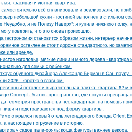
тлая, красивая и уютная квартира.
 самостоятельно всё спланировали и реализовали, не приб
ерьер небольшой кухни - гостиной выполнен в стильном со
е Неудобно, я не Полезу Наверх": я купила нижнюю полку, н
 могу поверить, что это снова произошло.
да гастрономия становится образом жизни, интерьер начина
орамное остекление стоит дороже стандартного, но замет
же или аренде.
нистое изголовье, мягкие линии и много дерева - квартира
ионально для семьи с ребёнком.
тхаус обувного дизайнера Александр Бирман в Сан-паулу - 
хни 2026 - коротко о главном.
ревянный потолок и выразительная плитка: квартира 62 м в
sage Concept - бьюти - пространство, где покупки превращаю
гда геометрия пространства нестандартная, на помощь при
т ниши и подстраиваются под форму квартиры.
Риме открылся первый отель легендарного бренда Orient Exp
а, а настоящее погружение в историю.
артира у садов пале-рояль: когда фактуры важнее декора.