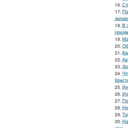
16.
Сп
17.
Пр
делаю
18.
В 
предм
19.
Ма
20.
Об
21.
Ка
22.
Ак
23.
До
24.
Чт
Крист
25.
Ин
26.
Из
27.
Пр
28.
Не
29.
Та
30.
На