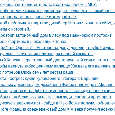
окойная интеллигентность: квартира рядом с МГУ.
еображение комнаты для молодого человека - спокойная п
т пространство взрослее и комфортнее.
этой небольшой квартире дизайнер Наталья чопенко объед
еты с историей.
рк торп автономный дом в лесу под Нью-йорком построит.
зор квартиры в шоколадных тонах.
фе "Три Орешка" в Ростове-на-дону: дерево, голубой и уют.
туальные сочетания плитки для ванной комнаты.
м XIX века, перестроенный для творческой семьи, стал н
обы вернуть заброшенному палаццо Xiii века его величие, 
о потребовалось семь лет реставрации.
ста - остров: кухня кулинарного блогера в Варшаве.
 наших архивов: дом дизайнера Фабио новембре в Милане.
овода, неон и граффити - именно так выглядит новое кафе 
большая белая кухня всегда выглядит свежо и просторно.
унхаус в верхнем ист - сайде в Нью-йорке получил обновлё
 юге Франции средневековый дом XIV века получил новую 