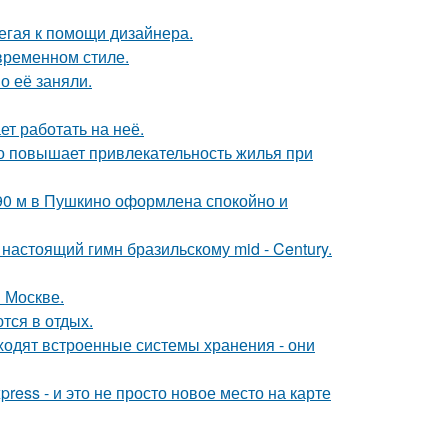
егая к помощи дизайнера.
временном стиле.
о её заняли.
ет работать на неё.
но повышает привлекательность жилья при
 90 м в Пушкино оформлена спокойно и
настоящий гимн бразильскому mid - Century.
 Москве.
тся в отдых.
ходят встроенные системы хранения - они
ress - и это не просто новое место на карте