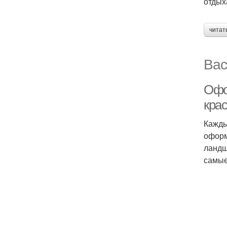
отдых
читат
Вас
Офо
крас
Кажды
оформ
ландш
самые