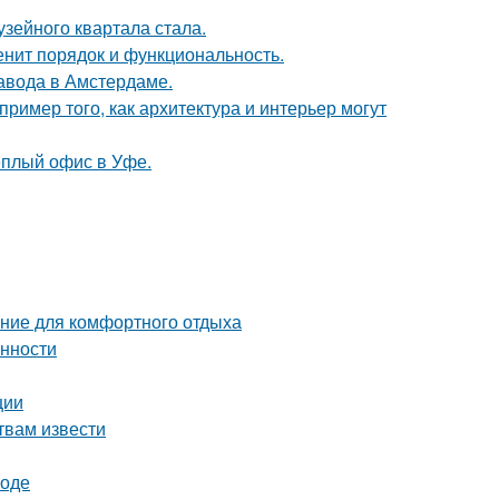
зейного квартала стала.
енит порядок и функциональность.
завода в Амстердаме.
ример того, как архитектура и интерьер могут
ёплый офис в Уфе.
ние для комфортного отдыха
енности
ции
твам извести
роде