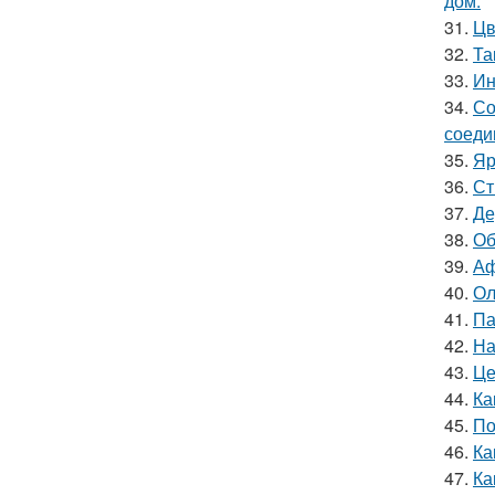
дом.
31.
Цв
32.
Та
33.
Ин
34.
Со
соеди
35.
Яр
36.
Ст
37.
Де
38.
Об
39.
Аф
40.
Ол
41.
Па
42.
На
43.
Це
44.
Ка
45.
По
46.
Ка
47.
Ка