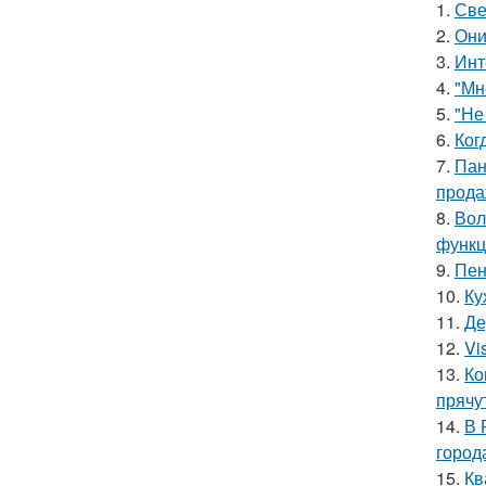
1.
Све
2.
Они
3.
Инт
4.
"Мн
5.
"Не
6.
Ког
7.
Пан
прода
8.
Вол
функц
9.
Пен
10.
Ку
11.
Де
12.
Vi
13.
Ко
прячу
14.
В 
город
15.
Кв