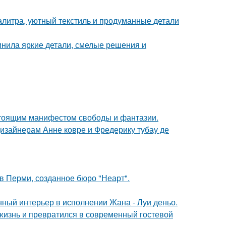
алитра, уютный текстиль и продуманные детали
инила яркие детали, смелые решения и
астоящим манифестом свободы и фантазии.
дизайнерам Анне ковре и Фредерику тубау де
в Перми, созданное бюро "Неарт".
нный интерьер в исполнении Жана - Луи деньо.
жизнь и превратился в современный гостевой