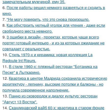
замечательным мужчиной, ему 35.
6.
После работы решил немного развеяться и сходить в
кино.
7.
"Не могу поверить, что это снова произошло.
8.
Как обустроить уютный уголок для чтения - даже если
свободного места немного.
9.
3 ошибки в дизайн - проектах, которые чаще всего
портят готовый интерьер - и из-за которых ожидание не
совпадает с реальностью.
10.
Стиль 1970-х и керамика: новая коллекция La
Redoute Int Rieurs.
11.
В стиле 1960-х: пляжный ресторан "Ботаника на
Песке" в Лыткарино.
12.
Квартира в центре Мадрида сохранила историческую
архитектуру - лепнину, высокие потолки и балконы - но
получила современное наполнение.
13.
Панно из сковородок и диалог культур: ресторан
"Август 13 Восток".
14.
Скандинавский вайб 60-х: квартира в старом фонде