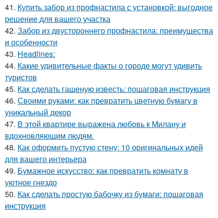
41.
Купить забор из профнастила с установкой: выгодное
решение для вашего участка
42.
Забор из двустороннего профнастила: преимущества
и особенности
43.
Headlines:
44.
Какие удивительные факты о городе могут удивить
туристов
45.
Как сделать гашеную известь: пошаговая инструкция
46.
Своими руками: как превратить цветную бумагу в
уникальный декор
47.
В этой квартире выражена любовь к Милану и
вдохновляющим людям.
48.
Как оформить пустую стену: 10 оригинальных идей
для вашего интерьера
49.
Бумажное искусство: как превратить комнату в
уютное гнездо
50.
Как сделать простую бабочку из бумаги: пошаговая
инструкция