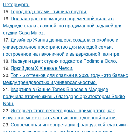
Петербурга.
15.
Город под ногами - тишина внутри.
16.
Полная трансформация современной виллы в
Мадриде стала сложной, но продуманной задачей для
студии Casa Mu oz.
17.
Дизайнер Жанна денишева создала спокойное и
универсальное пространство для молодой семьи,
построенное на лаконичной и выдержанной палитре.
18.
На звук и цвет: студия подкастов Podimo в Осло.
19.
Яркий дом XIX века в Челси.
20.
Топ - 5 оттенков для спальни в 2026 году - это баланс
между трендовостью и универсальностью.
21.
Квартира в башне Torres Blancas в Мадриде
получила вторую жизнь благодаря архитекторам Studio
Noju.
22.
Интерьер этого летнего дома - пример того, как
искусство может стать частью повседневной жизни.
23.
Современная интерпретация французской классики -
это не о вычурности, а о комфорте и чувстве меры.