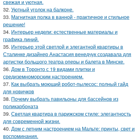
свежая и уютная.
32.
Уютный уголок на балконе.
33.
Магнитная полка в ванной - практичное и стильное
решение!
34.
Интерьер недели: естественные материалы и
графика линий.
35.
Интерьер этой светлой и элегантной квартиры в
Сталинке дизайнер Анастасия венедчук создавала для
артистки большого театра оперы и балета в Минске.
36.
Дом в Торонто с 19 видами плитки и
средиземноморским настроением.
37.
Как выбрать моющий робот-пылесос: полный гайд
для новичков
38.
Почему выбрать павильоны для бассейнов из
поликарбоната
39.
Светлая квартира в парижском стиле: элегантность
для современной жизни.
40.
Дом с летним настроением на Мальте: принты, свет и
воспоминания.