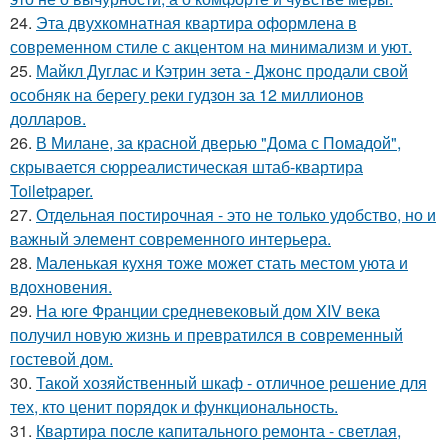
24.
Эта двухкомнатная квартира оформлена в
современном стиле с акцентом на минимализм и уют.
25.
Майкл Дуглас и Кэтрин зета - Джонс продали свой
особняк на берегу реки гудзон за 12 миллионов
долларов.
26.
В Милане, за красной дверью "Дома с Помадой",
скрывается сюрреалистическая штаб-квартира
Toiletpaper.
27.
Отдельная постирочная - это не только удобство, но и
важный элемент современного интерьера.
28.
Маленькая кухня тоже может стать местом уюта и
вдохновения.
29.
На юге Франции средневековый дом XIV века
получил новую жизнь и превратился в современный
гостевой дом.
30.
Такой хозяйственный шкаф - отличное решение для
тех, кто ценит порядок и функциональность.
31.
Квартира после капитального ремонта - светлая,