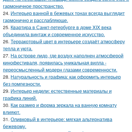
гармоничное пространство.
24.
Интерьер ванной в бежевых тонах всегда выглядит
гармонично и расслабляюще.
25.
Квартира в Санкт-петербурге в доме XIX века
объединила винтаж и современное искусство.
26.
Терракотовый цвет в интерьере создаёт атмосферу
тепла и уюта.
27.
На острове лидо, где воздух наполнен атмосферой
кинофестиваля, появилась уникальная вилла -
переосмысленный модерн глазами современности.
28.
Натуральность и графика: как оформить интерьер
без помпезности.
29.
Интерьер недели: естественные материалы и
графика линий.
30.
Как размер и форма зеркала на ванную комнату
влияют.
31.
Оливковый в интерьере: мягкая альтернатива
бежевому.