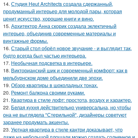
14.
Студия Heut Architects создала сдержанный,
продуманный интерьер для молодой пары, которая
ценит искусство, хорошие книги и вино.
15.
Архитектор Анна скорик создала эклектичный
интерьер, объединив современные материалы и
винтажные формы.
16.
Старый стол обрёл новое звучание - и выглядит так,
будто всегда был частью интерьера.
17.
Необычная подсветка в интерьере.
18.
Викторианский шик и современный комфорт: как в
мельбурнском доме объединили две эпохи.
19.
Обзор квартиры в шоколадных тонах.
20.
Ремонт балкона своими руками.
21.
Квартира в стиле лофт: простота, воздух и характер.
22.
Белая кухня действительно универсальна, но чтобы
она не выглядела "Стерильной", дизайнеры советуют
заранее продумать акценты.
23.
Уютная квартира в стиле кантри доказывает, что
даже на небольшой площади можно создать солнечное и