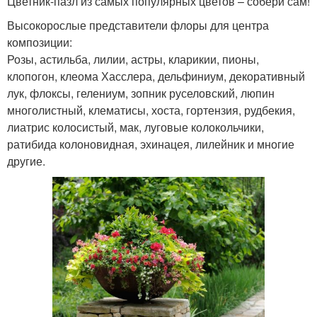
Цветник-пазл из самых популярных цветов – собери сам!
Высокорослые представители флоры для центра
композиции:
Розы, астильба, лилии, астры, кларикии, пионы,
клопогон, клеома Хасслера, дельфиниум, декоративный
лук, флоксы, гелениум, зопник руселовский, люпин
многолистный, клематисы, хоста, гортензия, рудбекия,
лиатрис колосистый, мак, луговые колокольчики,
ратибида колоновидная, эхинацея, лилейник и многие
другие.