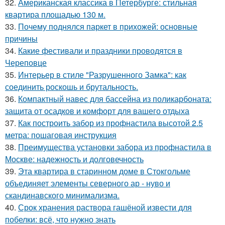
32.
Американская классика в Петербурге: стильная
квартира площадью 130 м.
33.
Почему поднялся паркет в прихожей: основные
причины
34.
Какие фестивали и праздники проводятся в
Череповце
35.
Интерьер в стиле "Разрушенного Замка": как
соединить роскошь и брутальность.
36.
Компактный навес для бассейна из поликарбоната:
защита от осадков и комфорт для вашего отдыха
37.
Как построить забор из профнастила высотой 2.5
метра: пошаговая инструкция
38.
Преимущества установки забора из профнастила в
Москве: надежность и долговечность
39.
Эта квартира в старинном доме в Стокгольме
объединяет элементы северного ар - нуво и
скандинавского минимализма.
40.
Срок хранения раствора гашёной извести для
побелки: всё, что нужно знать