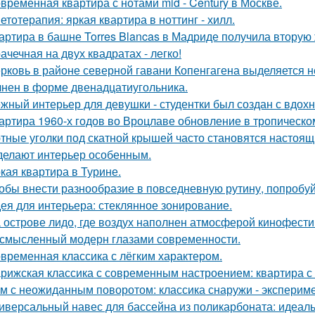
временная квартира с нотами mid - Century в Москве.
етотерапия: яркая квартира в ноттинг - хилл.
артира в башне Torres Blancas в Мадриде получила вторую 
ачечная на двух квадратах - легко!
рковь в районе северной гавани Копенгагена выделяется н
нен в форме двенадцатиугольника.
жный интерьер для девушки - студентки был создан с вдох
артира 1960-х годов во Вроцлаве обновление в тропическо
тные уголки под скатной крышей часто становятся настоящ
делают интерьер особенным.
кая квартира в Турине.
обы внести разнообразие в повседневную рутину, попробуй
ея для интерьера: стеклянное зонирование.
 острове лидо, где воздух наполнен атмосферой кинофести
смысленный модерн глазами современности.
временная классика с лёгким характером.
рижская классика с современным настроением: квартира с 
м с неожиданным поворотом: классика снаружи - экспериме
иверсальный навес для бассейна из поликарбоната: идеал