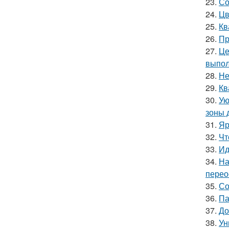
23.
Со
24.
Цв
25.
Кв
26.
Пр
27.
Це
выпол
28.
Не
29.
Кв
30.
Ую
зоны 
31.
Яр
32.
Чт
33.
Ид
34.
На
перео
35.
Со
36.
Па
37.
До
38.
Ун