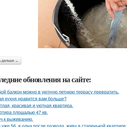
ь дальше →
ледние обновления на сайте:
ой балкон можно в уютную летнюю террасу превратить.
ая кухня нравится вам больше?
тлая, красивая и уютная квартира.
ртира площадью 47 кв.
ч к выживанию.
 уже 56, я одна после развода, живу в старенькой квартире 