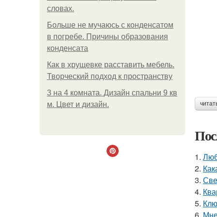
словах.
Больше не мучаюсь с конденсатом
в погребе. Причины образования
конденсата
Как в хрущевке расставить мебель.
Творческий подход к пространству
3 на 4 комната. Дизайн спальни 9 кв
м. Цвет и дизайн.
читат
Пос
1.
Люб
2.
Как
3.
Све
4.
Ква
5.
Клю
6.
Мне