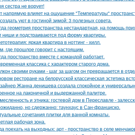
оя сестра не ворует!
т напрямую влияет на ощущение "Температуры" пространств
 создать уют в гостиной зимой: 3 полезных совета.
гда геометрия пространства нестандартная, на помощь при
т ниши и подстраиваются под форму квартиры.
етотерапия: яркая квартира в ноттинг - хилл.
м, где прошлое говорит с настоящим.
гда пространство вместе с командой работает.
временная классика с характером старого дома.
лкон своими руками - шаг за шагом он превращается в отде
новом ресторане на белорусской классическая эстетика вст
зайнер Жанна денишева создала спокойное и универсально
оенное на лаконичной и выдержанной палитре.
месленность и этника: гостевой дом в Переславле - залесск
ожиданно, но сдержанно: таунхаус в Сан-франциско.
туальные сочетания плитки для ванной комнаты.
етлая рабочая зона.
да поехать на выходных: арт - пространство в селе менчак