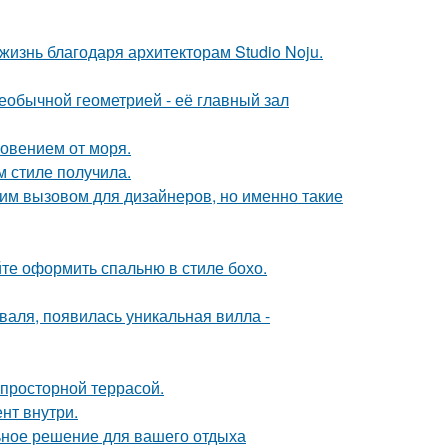
жизнь благодаря архитекторам Studio Noju.
еобычной геометрией - её главный зал
новением от моря.
м стиле получила.
им вызовом для дизайнеров, но именно такие
те оформить спальню в стиле бохо.
валя, появилась уникальная вилла -
просторной террасой.
нт внутри.
ьное решение для вашего отдыха