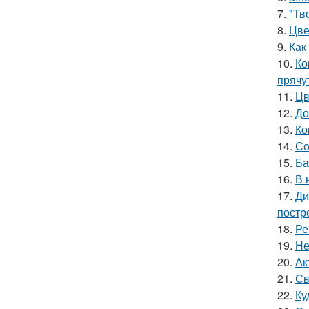
7.
"Тв
8.
Цве
9.
Как
10.
Ко
прячу
11.
Цв
12.
До
13.
Ко
14.
Со
15.
Ба
16.
В 
17.
Ди
постр
18.
Ре
19.
Не
20.
Ак
21.
Св
22.
Ку