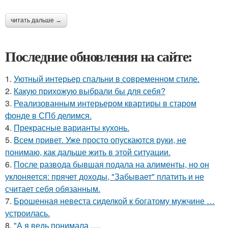
читать дальше →
Последние обновления на сайте:
1.
Уютный интерьер спальни в современном стиле.
2.
Какую прихожую выбрали бы для себя?
3.
Реализованным интерьером квартиры в старом
фонде в СПб делимся.
4.
Прекрасные варианты кухонь.
5.
Всем привет. Уже просто опускаются руки, не
понимаю, как дальше жить в этой ситуации.
6.
После развода бывшая подала на алименты, но он
уклоняется: прячет доходы, "Забывает" платить и не
считает себя обязанным.
7.
Брошенная невеста сиделкой к богатому мужчине …
устроилась.
8.
"А я ведь понимала ….