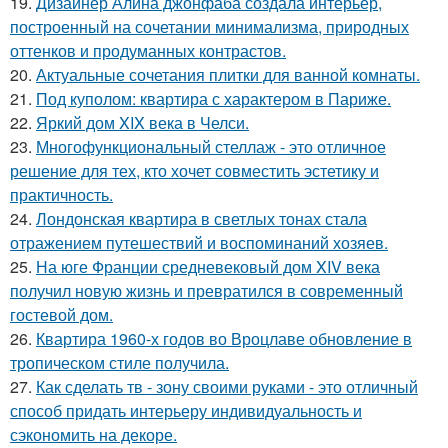
19.
Дизайнер Алина джонфаба создала интерьер,
построенный на сочетании минимализма, природных
оттенков и продуманных контрастов.
20.
Актуальные сочетания плитки для ванной комнаты.
21.
Под куполом: квартира с характером в Париже.
22.
Яркий дом XIX века в Челси.
23.
Многофункциональный стеллаж - это отличное
решение для тех, кто хочет совместить эстетику и
практичность.
24.
Лондонская квартира в светлых тонах стала
отражением путешествий и воспоминаний хозяев.
25.
На юге Франции средневековый дом XIV века
получил новую жизнь и превратился в современный
гостевой дом.
26.
Квартира 1960-х годов во Вроцлаве обновление в
тропическом стиле получила.
27.
Как сделать тв - зону своими руками - это отличный
способ придать интерьеру индивидуальность и
сэкономить на декоре.