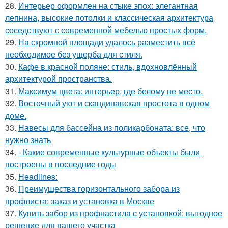
28.
Интерьер оформлен на стыке эпох: элегантная
лепнина, высокие потолки и классическая архитектура
соседствуют с современной мебелью простых форм.
29.
На скромной площади удалось разместить всё
необходимое без ущерба для стиля.
30.
Кафе в красной поляне: стиль, вдохновлённый
архитектурой пространства.
31.
Максимум цвета: интерьер, где белому не место.
32.
Восточный уют и скандинавская простота в одном
доме.
33.
Навесы для бассейна из поликарбоната: все, что
нужно знать
34.
- Какие современные культурные объекты были
построены в последние годы
35.
Headlines:
36.
Преимущества горизонтального забора из
профлиста: заказ и установка в Москве
37.
Купить забор из профнастила с установкой: выгодное
решение для вашего участка