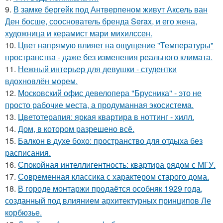
9.
В замке бергейк под Антверпеном живут Аксель ван
Ден босше, сооснователь бренда Serax, и его жена,
художница и керамист мари михилссен.
10.
Цвет напрямую влияет на ощущение "Температуры"
пространства - даже без изменения реального климата.
11.
Нежный интерьер для девушки - студентки
вдохновлён морем.
12.
Московский офис девелопера "Брусника" - это не
просто рабочие места, а продуманная экосистема.
13.
Цветотерапия: яркая квартира в ноттинг - хилл.
14.
Дом, в котором разрешено всё.
15.
Балкон в духе бохо: пространство для отдыха без
расписания.
16.
Спокойная интеллигентность: квартира рядом с МГУ.
17.
Современная классика с характером старого дома.
18.
В городе монтаржи продаётся особняк 1929 года,
созданный под влиянием архитектурных принципов Ле
корбюзье.