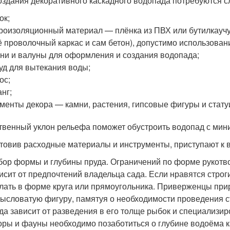
оздания декоративного каскадного водопада потребуются 
ок;
роизоляционный материал — плёнка из ПВХ или бутилкаучу
 проволочный каркас и сам бетон), допустимо использован
ни и валуны для оформления и создания водопада;
уд для вытекания воды;
ос;
нг;
менты декора — камни, растения, гипсовые фигуры и стату
твенный уклон рельефа поможет обустроить водопад с ми
товив расходные материалы и инструменты, приступают к
ор формы и глубины пруда. Ограничений по форме рукотво
исит от предпочтений владельца сада. Если нравятся строг
лать в форме круга или прямоугольника. Приверженцы при
ысловатую фигуру, памятуя о необходимости проведения с
да зависит от разведения в его толще рыбок и специализи
ры и фауны необходимо позаботиться о глубине водоёма к