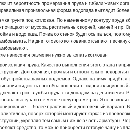
лючит вероятность промерзания пруда и гибели живых орга
равильная произвольная форма водопада выглядит более
мка грунта под котлован. По намеченному контуру пруда 
нт очищают от мусора, растительных корней, камней и пр. 
оёма и водопада. Почва со стенок будет осыпаться, поэтом
амбовывать. На дне готового котлована отсыпают песчану
амбовывают.
ле нанесения разметки нужно выкопать котлован
роизоляция пруда. Качество выполнения этого этапа напря
струкции. Долговечная, прочная и относительно недорога
 обустройства дачных водоёмов. Однако на зиму придётся с
аивании жидкость способна повредить гидроизоляционный 
длевают срок службы пруда с водопадом на десятилетия. Р
лована выступало не менее полутора метров. Это позволи
онирование — более практичный и долговечный вариант. В
полиэтилена, поверх которой монтируют каркас из проволок
струкции, укрепляя тем самым нижнюю часть арматуры. Чере
воляют средства, то можно приобрести готовую чашу из пла