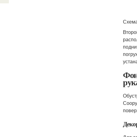
Схема
Второ
распо
подни
погру
устан
Фон
рук
Обуст
Соору
повер
Деко