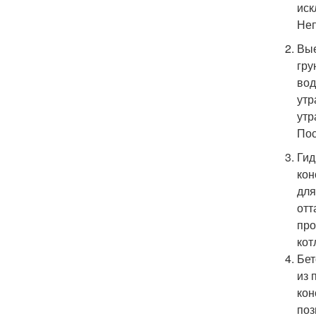
иск
Неп
Вые
гру
вод
утр
утр
Пос
Гид
кон
для
отт
про
кот
Бет
из 
кон
поз