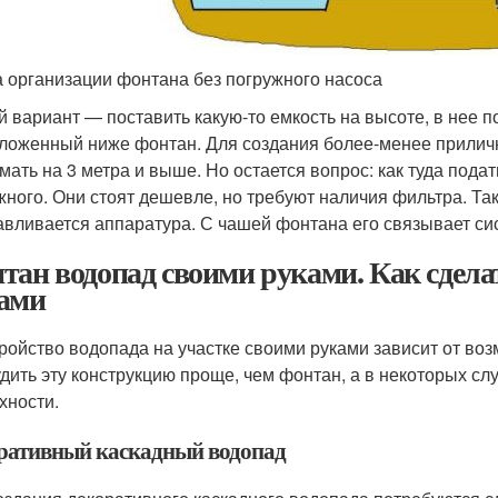
 организации фонтана без погружного насоса
й вариант — поставить какую-то емкость на высоте, в нее по
ложенный ниже фонтан. Для создания более-менее приличн
мать на 3 метра и выше. Но остается вопрос: как туда пода
жного. Они стоят дешевле, но требуют наличия фильтра. Та
авливается аппаратура. С чашей фонтана его связывает си
тан водопад своими руками. Как сделат
ами
ройство водопада на участке своими руками зависит от во
дить эту конструкцию проще, чем фонтан, а в некоторых сл
хности.
ративный каскадный водопад