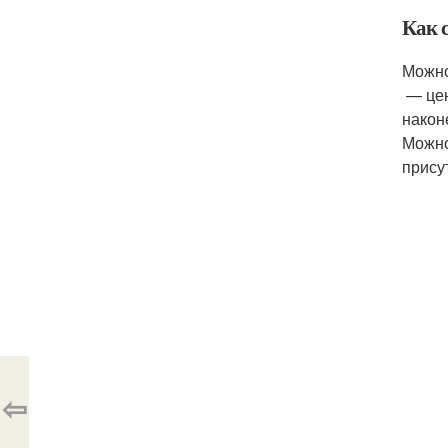
Как с
Можно
— цен
након
Можно
присут
⇦