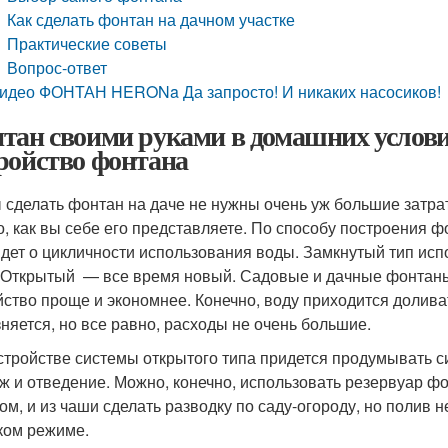
Как сделать фонтан на дачном участке
Практические советы
Вопрос-ответ
идео ФОНТАН HERONa Да запросто! И никаких насосиков!
тан своими руками в домашних условиях
ройство фонтана
 сделать фонтан на даче не нужны очень уж большие затрат
го, как вы себе его представляете. По способу построения 
идет о цикличности использования воды. Замкнутый тип испо
. Открытый — все время новый. Садовые и дачные фонтаны 
йство проще и экономнее. Конечно, воду приходится долива
зняется, но все равно, расходы не очень большие.
стройстве системы открытого типа придется продумывать с
ж и отведение. Можно, конечно, использовать резервуар фо
ом, и из чаши сделать разводку по саду-огороду, но полив 
аком режиме.