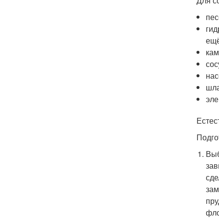
Для с
пес
гид
ещё
кам
сос
нас
шла
эле
Естес
Подго
Выб
зав
сде
зам
пру
фло