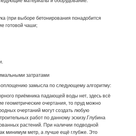
следующие материалы и оборудование:
ка (при выборе бетонирования понадобится
ие готовой чаши;
и.
нимальными затратами
 воплощению замысла по следующему алгоритму:
рного приёмника падающей воды нет, здесь всё
ие геометрические очертания, то пруд можно
родных очертаний могут создать любую
троительных работ по данному эскизу.Глубина
рованных растений. При наличии подводной
ак минимум метр, а лучше ещё глубже. Это