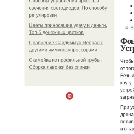
Способы управления яркостью
свечения светодиодов. По способу
регулировки
Цветы приносящие удачу и деньги.
В
Топ-5 денежных цветков
Фон
Сравнение Сандиммун Неорал с
Уст
другими иммуносупрессорами
Скамейка из профильной трубы.
Чтобы
Сборка лавочки без спинки
от то
Речь 
кругу
устро
загря
При у
дрена
полив
и в т