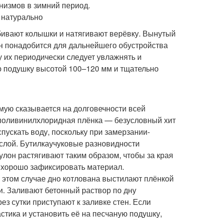
низмов в зимний период.
 натурально
вбивают колышки и натягивают верёвку. Вынутый
Он понадобится для дальнейшего обустройства
у их периодически следует увлажнять и
ю подушку высотой 100–120 мм и тщательно
мую сказывается на долговечности всей
я поливинилхлоридная плёнка — безусловный хит
пускать воду, поскольку при замерзании-
слой. Бутилкаучуковые разновидности
улон растягивают таким образом, чтобы за края
т хорошо зафиксировать материал.
 этом случае дно котлована выстилают плёнкой
и. Заливают бетонный раствор по дну
з сутки приступают к заливке стен. Если
стика и установить её на песчаную подушку,