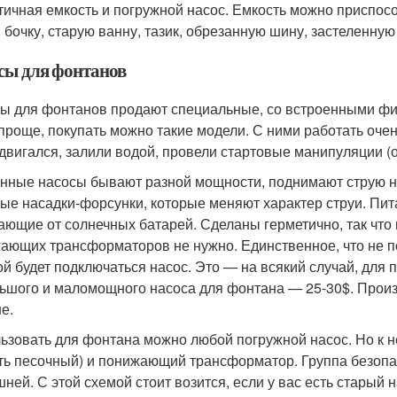
тичная емкость и погружной насос. Емкость можно приспо
, бочку, старую ванну, тазик, обрезанную шину, застеленную
сы для фонтанов
ы для фонтанов продают специальные, со встроенными фи
проще, покупать можно такие модели. С ними работать очень
 двигался, залили водой, провели стартовые манипуляции (
нные насосы бывают разной мощности, поднимают струю на
ые насадки-форсунки, которые меняют характер струи. Питаю
ающие от солнечных батарей. Сделаны герметично, так что 
ающих трансформаторов не нужно. Единственное, что не по
ой будет подключаться насос. Это — на всякий случай, для
ьшого и маломощного насоса для фонтана — 25-30$. Произ
е.
ьзовать для фонтана можно любой погружной насос. Но к н
ть песочный) и понижающий трансформатор. Группа безопасн
шней. С этой схемой стоит возится, если у вас есть старый 