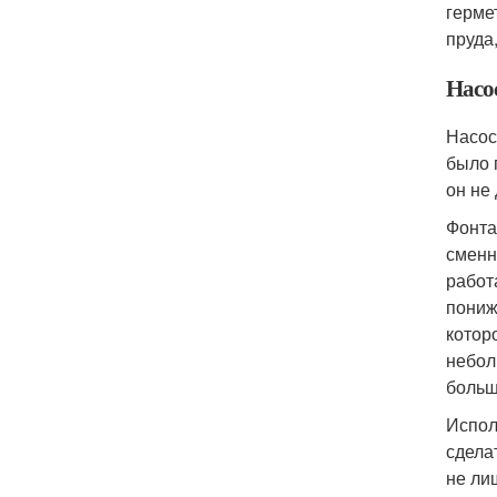
герме
пруда
Насо
Насос
было 
он не
Фонта
сменн
работ
пониж
котор
небол
больш
Испол
сдела
не ли