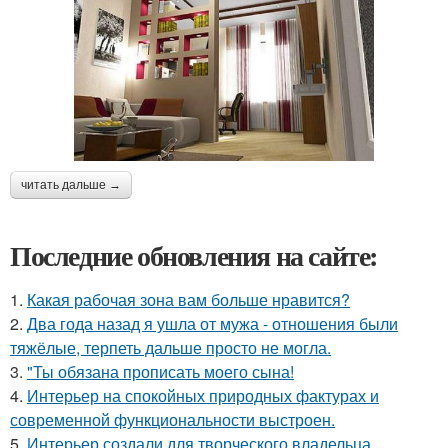
читать дальше →
Последние обновления на сайте:
1.
Какая рабочая зона вам больше нравится?
2.
Два года назад я ушла от мужа - отношения были
тяжёлые, терпеть дальше просто не могла.
3.
"Ты обязана прописать моего сына!
4.
Интерьер на спокойных природных фактурах и
современной функциональности выстроен.
5.
Интерьер создали для творческого владельца,