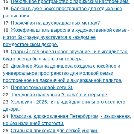
15.
Небольшое пространство с парижским настроением.
16.
Балкон в духе бохо: пространство для отдыха без
расписания.
17.
Прачечная на двух квадратных метрах?
18.
Жозефина шталь выросла в художественной семье -
и этот бэкграунд чувствуется в каждом её
рождественском декоре.
19.
Старый стол обрёл новое звучание - и выглядит так,
будто всегда был частью интерьера.
20.
Дизайнер Жанна денишева создала спокойное и
универсальное пространство для молодой семьи,
построенное на лаконичной и выдержанной палитре.
21.
Первая точка новой сети St.
22.
Трендовая фактурная "Скала" в интерьере.
23.
Хэллоуин - 2025: пять идей для стильного осеннего
декора.
24.
Классика, вдохновленная Петербургом, - изысканная,
но без излишней строгости.
25.
Стильная прихожая для легкой уборки.