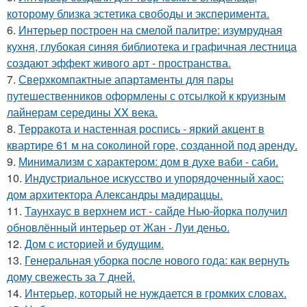
которому близка эстетика свободы и эксперимента.
6.
Интерьер построен на смелой палитре: изумрудная
кухня, глубокая синяя библиотека и графичная лестница
создают эффект живого арт - пространства.
7.
Сверхкомпактные апартаменты для пары
путешественников оформлены с отсылкой к круизным
лайнерам середины XX века.
8.
Терракота и настенная роспись - яркий акцент в
квартире 61 м на соколиной горе, созданной под аренду.
9.
Минимализм с характером: дом в духе ваби - саби.
10.
Индустриальное искусство и упорядоченный хаос:
дом архитектора Александры мадираццы.
11.
Таунхаус в верхнем ист - сайде Нью-йорка получил
обновлённый интерьер от Жан - Луи деньо.
12.
Дом с историей и будущим.
13.
Генеральная уборка после нового года: как вернуть
дому свежесть за 7 дней.
14.
Интерьер, который не нуждается в громких словах.