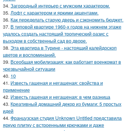
34.
Загородный интерьер с мужским характером.
35.
Лофт с характером и яркими акцентами.
36.
Как переделать старую дверь и сэкономить бюджет.
37.
В типовой квартире 1960-х годов на нижнем этаже
удалось создать настоящий тропический оазис с
выходом в собственный сад во дворе.
38.
Эта квартира в Турине - настоящий калейдоскоп
цветов и воспоминаний.
39.
Всеобщая мобилизация: как работает военкомат в
чрезвычайной ситуации
40.
10
41.
Известь гашеная и негашеная: свойства и
применение
42.
Известь гашеная и негашеная: в чем разница
43.
Креативный домашний декор из бумаги: 5 простых
идей
44.
Французская студия Unknown Untitled представила
яркую плитку с встроенными крючками и даже