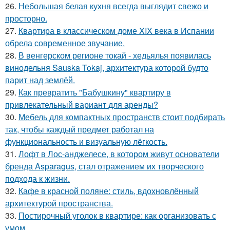
26.
Небольшая белая кухня всегда выглядит свежо и
просторно.
27.
Квартира в классическом доме XIX века в Испании
обрела современное звучание.
28.
В венгерском регионе токай - хедьялья появилась
винодельня Sauska Tokaj, архитектура которой будто
парит над землёй.
29.
Как превратить "Бабушкину" квартиру в
привлекательный вариант для аренды?
30.
Мебель для компактных пространств стоит подбирать
так, чтобы каждый предмет работал на
функциональность и визуальную лёгкость.
31.
Лофт в Лос-анджелесе, в котором живут основатели
бренда Asparagus, стал отражением их творческого
подхода к жизни.
32.
Кафе в красной поляне: стиль, вдохновлённый
архитектурой пространства.
33.
Постирочный уголок в квартире: как организовать с
умом.