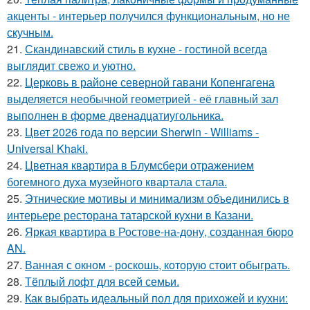
акценты - интерьер получился функциональным, но не
скучным.
21.
Скандинавский стиль в кухне - гостиной всегда
выглядит свежо и уютно.
22.
Церковь в районе северной гавани Копенгагена
выделяется необычной геометрией - её главный зал
выполнен в форме двенадцатиугольника.
23.
Цвет 2026 года по версии Sherwin - Williams -
Universal Khaki.
24.
Цветная квартира в Блумсбери отражением
богемного духа музейного квартала стала.
25.
Этнические мотивы и минимализм объединились в
интерьере ресторана татарской кухни в Казани.
26.
Яркая квартира в Ростове-на-дону, созданная бюро
AN.
27.
Ванная с окном - роскошь, которую стоит обыграть.
28.
Тёплый лофт для всей семьи.
29.
Как выбрать идеальный пол для прихожей и кухни: