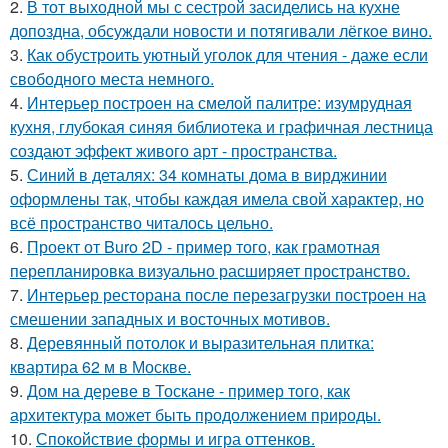
2.
В тот выходной мы с сестрой засиделись на кухне
допоздна, обсуждали новости и потягивали лёгкое вино.
3.
Как обустроить уютный уголок для чтения - даже если
свободного места немного.
4.
Интерьер построен на смелой палитре: изумрудная
кухня, глубокая синяя библиотека и графичная лестница
создают эффект живого арт - пространства.
5.
Синий в деталях: 34 комнаты дома в вирджинии
оформлены так, чтобы каждая имела свой характер, но
всё пространство читалось цельно.
6.
Проект от Buro 2D - пример того, как грамотная
перепланировка визуально расширяет пространство.
7.
Интерьер ресторана после перезагрузки построен на
смешении западных и восточных мотивов.
8.
Деревянный потолок и выразительная плитка:
квартира 62 м в Москве.
9.
Дом на дереве в Тоскане - пример того, как
архитектура может быть продолжением природы.
10.
Спокойствие формы и игра оттенков.