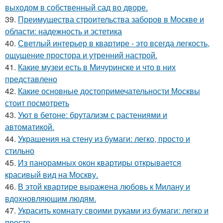
выходом в собственный сад во дворе.
39.
Преимущества строительства заборов в Москве и
области: надежность и эстетика
40.
Светлый интерьер в квартире - это всегда легкость,
ощущение простора и утренний настрой.
41.
Какие музеи есть в Мичуринске и что в них
представлено
42.
Какие основные достопримечательности Москвы
стоит посмотреть
43.
Уют в бетоне: брутализм с растениями и
автоматикой.
44.
Украшения на стену из бумаги: легко, просто и
стильно
45.
Из панорамных окон квартиры открывается
красивый вид на Москву.
46.
В этой квартире выражена любовь к Милану и
вдохновляющим людям.
47.
Украсить комнату своими руками из бумаги: легко и
просто