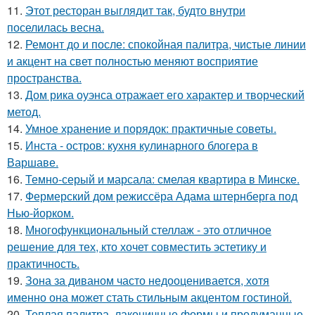
11.
Этот ресторан выглядит так, будто внутри
поселилась весна.
12.
Ремонт до и после: спокойная палитра, чистые линии
и акцент на свет полностью меняют восприятие
пространства.
13.
Дом рика оуэнса отражает его характер и творческий
метод.
14.
Умное хранение и порядок: практичные советы.
15.
Инста - остров: кухня кулинарного блогера в
Варшаве.
16.
Темно-серый и марсала: смелая квартира в Минске.
17.
Фермерский дом режиссёра Адама штернберга под
Нью-йорком.
18.
Многофункциональный стеллаж - это отличное
решение для тех, кто хочет совместить эстетику и
практичность.
19.
Зона за диваном часто недооценивается, хотя
именно она может стать стильным акцентом гостиной.
20.
Теплая палитра, лаконичные формы и продуманные