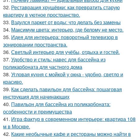
32.
Реставрация хрущёвки: как превратить старую
квартиру в уютное пространство.
33.
Вздулся паркет от воды: что делать без замены
34.
Максимум цвета: интерьер, где белому не место.
35.
Идея для интерьера: поворотный телевизор в
зонировании пространства.
36.
Светлый интерьер для учёбы, отдыха и гостей.
37.
Удобство и стиль: навес для бассейна из
поликарбоната для частного дома
38.
Угловая кухня с мойкой у окна - удобно, светло и
красиво.
39.
Как сделать павильон для бассейна: пошаговая
инструкция для начинающих
40.
Павильон для бассейна из поликарбоната:
особенности и преимущества
41.
Игра фактур в современном интерьере: квартира 108
м в Москве.
42.
Какие необычные кафе и рестораны можно найти в