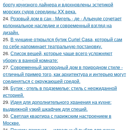
борту круизного лайнера и вдохновлены эстетикой
морских судов середины XX века.
24.
Розовый дом в сан - Мигель - де - Альенде сочетает
колониальное наследие и современный взгляд на
дизайн.
25.
В чунцине открылся бутик Curiel Casa, который сам
по себе напоминает театральную постановку.
26.
Список вещей, которые чаще всего усложняют
уборку в ванной комнате:
27.
Современный загородный дом в природном стиле -
отличный пример того, как архитектура и интерьер могут
соединяться с окружающей средой.
28.
Бутик - отель в подземелье: стиль с неожиданной
историей.
29.
Идея для дополнительного хранения на кухне:
выдвижной узкий шкафчик для специй.
30.
Светлая квартира с парижским настроением в
Москве.
31.
Почему ламинат — идеальный выбор для кухни