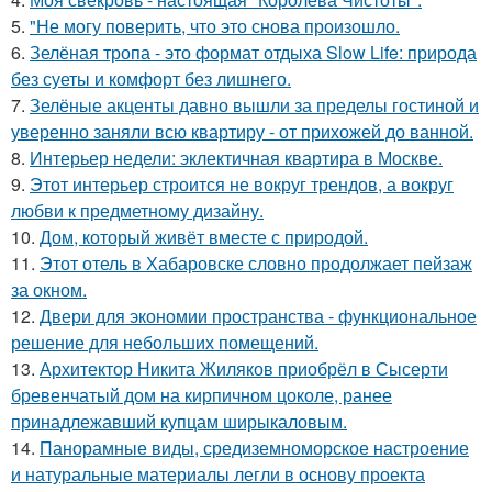
5.
"Не могу поверить, что это снова произошло.
6.
Зелёная тропа - это формат отдыха Slow Life: природа
без суеты и комфорт без лишнего.
7.
Зелёные акценты давно вышли за пределы гостиной и
уверенно заняли всю квартиру - от прихожей до ванной.
8.
Интерьер недели: эклектичная квартира в Москве.
9.
Этот интерьер строится не вокруг трендов, а вокруг
любви к предметному дизайну.
10.
Дом, который живёт вместе с природой.
11.
Этот отель в Хабаровске словно продолжает пейзаж
за окном.
12.
Двери для экономии пространства - функциональное
решение для небольших помещений.
13.
Архитектор Никита Жиляков приобрёл в Сысерти
бревенчатый дом на кирпичном цоколе, ранее
принадлежавший купцам ширыкаловым.
14.
Панорамные виды, средиземноморское настроение
и натуральные материалы легли в основу проекта