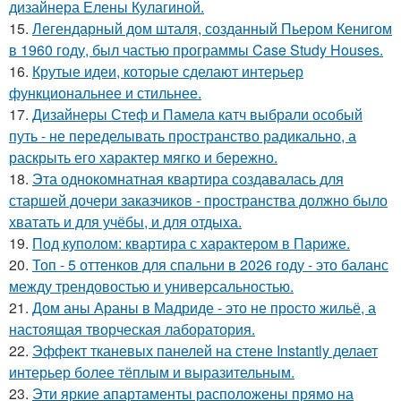
дизайнера Елены Кулагиной.
15.
Легендарный дом шталя, созданный Пьером Кенигом
в 1960 году, был частью программы Case Study Houses.
16.
Крутые идеи, которые сделают интерьер
функциональнее и стильнее.
17.
Дизайнеры Стеф и Памела катч выбрали особый
путь - не переделывать пространство радикально, а
раскрыть его характер мягко и бережно.
18.
Эта однокомнатная квартира создавалась для
старшей дочери заказчиков - пространства должно было
хватать и для учёбы, и для отдыха.
19.
Под куполом: квартира с характером в Париже.
20.
Топ - 5 оттенков для спальни в 2026 году - это баланс
между трендовостью и универсальностью.
21.
Дом аны Араны в Мадриде - это не просто жильё, а
настоящая творческая лаборатория.
22.
Эффект тканевых панелей на стене Instantly делает
интерьер более тёплым и выразительным.
23.
Эти яркие апартаменты расположены прямо на