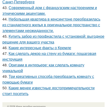
Санкт-Петербурге
43.
Современный дом с французским настроением и
этническими акцентами.
44.
Небольшая квартира в кенсингтоне преобразилась
из стандартного жилья в оригинальное пространство с
элементами неожиданности.
45.
Купить забор из профнастила с установкой: выгодное
решение для вашего участка
46.
Какие интересные факты о Кремле
47.
Как сделать декор на стену из бумаги: пошаговая
инструкция
48.
Оригами в интерьере: как сделать комнату
уникальной
49.
Три креативных способа преобразить комнату с
помощью бумаги
50.
Какие менее известные достопримечательности
стоит посетить
© 2026 Идеи дизайна интерьера