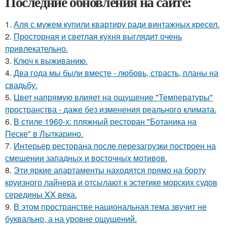
Последние обновления на сайте:
1.
Аля с мужем купили квартиру ради винтажных кресел.
2.
Просторная и светлая кухня выглядит очень
привлекательно.
3.
Ключ к выживанию.
4.
Два года мы были вместе - любовь, страсть, планы на
свадьбу.
5.
Цвет напрямую влияет на ощущение "Температуры"
пространства - даже без изменения реального климата.
6.
В стиле 1960-х: пляжный ресторан "Ботаника на
Песке" в Лыткарино.
7.
Интерьер ресторана после перезагрузки построен на
смешении западных и восточных мотивов.
8.
Эти яркие апартаменты находятся прямо на борту
круизного лайнера и отсылают к эстетике морских судов
середины XX века.
9.
В этом пространстве национальная тема звучит не
буквально, а на уровне ощущений.