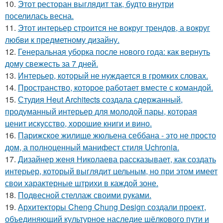
10.
Этот ресторан выглядит так, будто внутри
поселилась весна.
11.
Этот интерьер строится не вокруг трендов, а вокруг
любви к предметному дизайну.
12.
Генеральная уборка после нового года: как вернуть
дому свежесть за 7 дней.
13.
Интерьер, который не нуждается в громких словах.
14.
Пространство, которое работает вместе с командой.
15.
Студия Heut Architects создала сдержанный,
продуманный интерьер для молодой пары, которая
ценит искусство, хорошие книги и вино.
16.
Парижское жилище жюльена себбана - это не просто
дом, а полноценный манифест стиля Uchronia.
17.
Дизайнер женя Николаева рассказывает, как создать
интерьер, который выглядит цельным, но при этом имеет
свои характерные штрихи в каждой зоне.
18.
Подвесной стеллаж своими руками.
19.
Архитекторы Cheng Chung Design создали проект,
объединяющий культурное наследие шёлкового пути и