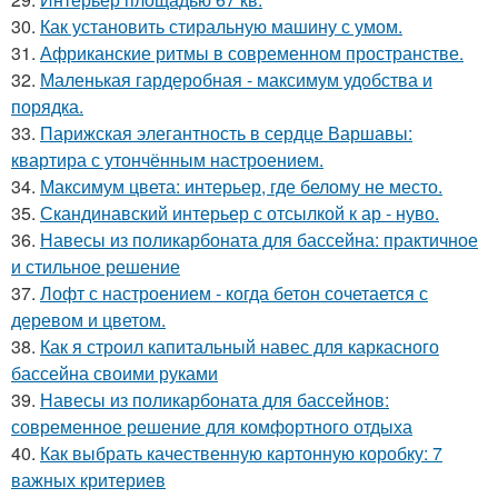
30.
Как установить стиральную машину с умом.
31.
Африканские ритмы в современном пространстве.
32.
Маленькая гардеробная - максимум удобства и
порядка.
33.
Парижская элегантность в сердце Варшавы:
квартира с утончённым настроением.
34.
Максимум цвета: интерьер, где белому не место.
35.
Скандинавский интерьер с отсылкой к ар - нуво.
36.
Навесы из поликарбоната для бассейна: практичное
и стильное решение
37.
Лофт с настроением - когда бетон сочетается с
деревом и цветом.
38.
Как я строил капитальный навес для каркасного
бассейна своими руками
39.
Навесы из поликарбоната для бассейнов:
современное решение для комфортного отдыха
40.
Как выбрать качественную картонную коробку: 7
важных критериев