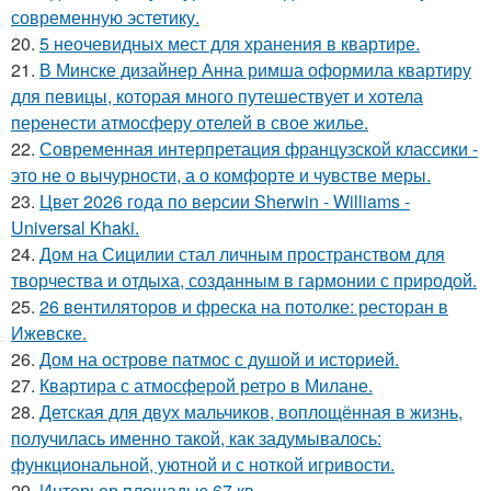
современную эстетику.
20.
5 неочевидных мест для хранения в квартире.
21.
В Минске дизайнер Анна римша оформила квартиру
для певицы, которая много путешествует и хотела
перенести атмосферу отелей в свое жилье.
22.
Современная интерпретация французской классики -
это не о вычурности, а о комфорте и чувстве меры.
23.
Цвет 2026 года по версии Sherwin - Williams -
Universal Khaki.
24.
Дом на Сицилии стал личным пространством для
творчества и отдыха, созданным в гармонии с природой.
25.
26 вентиляторов и фреска на потолке: ресторан в
Ижевске.
26.
Дом на острове патмос с душой и историей.
27.
Квартира с атмосферой ретро в Милане.
28.
Детская для двух мальчиков, воплощённая в жизнь,
получилась именно такой, как задумывалось:
функциональной, уютной и с ноткой игривости.
29.
Интерьер площадью 67 кв.