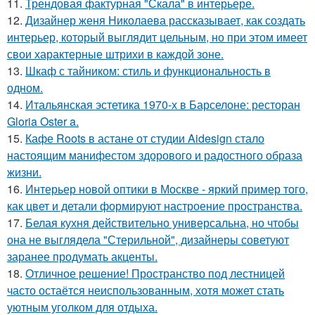
11.
Трендовая фактурная "Скала" в интерьере.
12.
Дизайнер женя Николаева рассказывает, как создать
интерьер, который выглядит цельным, но при этом имеет
свои характерные штрихи в каждой зоне.
13.
Шкаф с тайником: стиль и функциональность в
одном.
14.
Итальянская эстетика 1970-х в Барселоне: ресторан
Gloria Oster a.
15.
Кафе Roots в астане от студии Aidesign стало
настоящим манифестом здорового и радостного образа
жизни.
16.
Интерьер новой оптики в Москве - яркий пример того,
как цвет и детали формируют настроение пространства.
17.
Белая кухня действительно универсальна, но чтобы
она не выглядела "Стерильной", дизайнеры советуют
заранее продумать акценты.
18.
Отличное решение! Пространство под лестницей
часто остаётся неиспользованным, хотя может стать
уютным уголком для отдыха.