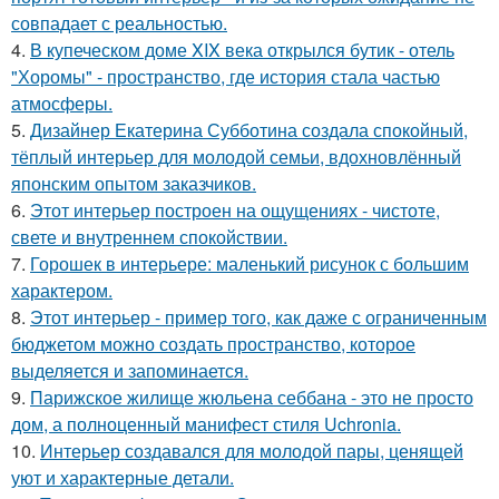
совпадает с реальностью.
4.
В купеческом доме XIX века открылся бутик - отель
"Хоромы" - пространство, где история стала частью
атмосферы.
5.
Дизайнер Екатерина Субботина создала спокойный,
тёплый интерьер для молодой семьи, вдохновлённый
японским опытом заказчиков.
6.
Этот интерьер построен на ощущениях - чистоте,
свете и внутреннем спокойствии.
7.
Горошек в интерьере: маленький рисунок с большим
характером.
8.
Этот интерьер - пример того, как даже с ограниченным
бюджетом можно создать пространство, которое
выделяется и запоминается.
9.
Парижское жилище жюльена себбана - это не просто
дом, а полноценный манифест стиля Uchronia.
10.
Интерьер создавался для молодой пары, ценящей
уют и характерные детали.