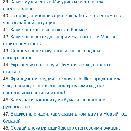
39.
Какие музеи есть в Мичуринске и что в них
представлено
40.
Всеобщая мобилизация: как работает военкомат в
чрезвычайной ситуации
41.
Какие интересные факты о Кремле
42.
Какие основные достопримечательности Москвы
стоит посмотреть
43.
Современное искусство и жизнь в одном
пространстве.
44.
Украшения на стену из бумаги: легко, просто и
стильно
45.
Французская студия Unknown Untitled представила
яркую плитку с встроенными крючками и даже
настенными светильниками!
46.
Как украсить комнату из бумаги: пошаговое
руководство
47.
Бюджетные идеи: как украсить комнату на Новый год
бумагой
48.
Создай впечатляющий декор стен своими руками: