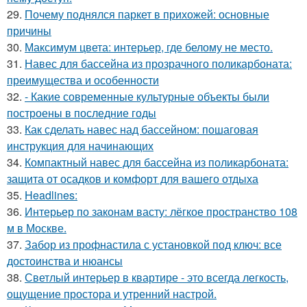
29.
Почему поднялся паркет в прихожей: основные
причины
30.
Максимум цвета: интерьер, где белому не место.
31.
Навес для бассейна из прозрачного поликарбоната:
преимущества и особенности
32.
- Какие современные культурные объекты были
построены в последние годы
33.
Как сделать навес над бассейном: пошаговая
инструкция для начинающих
34.
Компактный навес для бассейна из поликарбоната:
защита от осадков и комфорт для вашего отдыха
35.
Headlines:
36.
Интерьер по законам васту: лёгкое пространство 108
м в Москве.
37.
Забор из профнастила с установкой под ключ: все
достоинства и нюансы
38.
Светлый интерьер в квартире - это всегда легкость,
ощущение простора и утренний настрой.