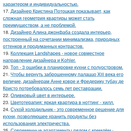
характером и индивидуальностью.
17.
Дизайнер Кристина Потоцкая показывает, как
сложная геометрия квартиры может стать
преимуществом, а не проблемой.
18.
Дизайнер Алина джонфаба создала интерьер,
построенный на сочетании минимализма, природных
оттенков и продуманных контрастов.
19.
Коллекция Landshapes - новое совместное
направление дизайнера и Kohler.
20.
Топ - 3 ошибки в планировке кухни с полуостровом.
21.
Чтобы вернуть заброшенному палаццо Xiii века его
величие, дизайнерам Анне ковре и Фредерику тубау де
Кристо потребовалось семь лет реставрации.
22.
Оливковый цвет в интерьере.
23.
Цветотерапия: яркая квартира в ноттинг - хилл.
24.
Сухой холодильник - это современное решение для
кухни, позволяющее хранить продукты без
использования электричества.
25.
Современные апартаменты рядом с кремлём -