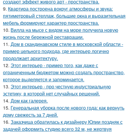
создают эффект живого арт - пространства.
9.
Квартира построена вокруг атмосферы и звука:
пятиметровый стеллаж, большие окна и выразительная
мебель формируют характер пространства.
10.
Вилла на мысе с видом на море получила новую
жизнь после бережной реставрации.
11.
Дом в скандинавском стиле в московской области -
пример цельного подхода, где интерьер логично
продолжает архитектуру.
12.
Этот интерьер - пример того, как даже с
ограниченным бюджетом можно создать пространство,
которое выделяется и запоминается.
13.
Этот интерьер - про честную индустриальную
эстетику, в которой нет случайных решений.
14.
Дом как галерея.
15.
Генеральная уборка после нового года: как вернуть
дому свежесть за 7 дней.
16.
Заказчица обратилась к дизайнеру Юлии поздняк с
задачей оформить студию всего 32 м, не жертвуя