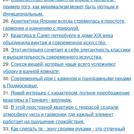
пример того, как минимализм может быть уютным и
функциональным.
26.
Архитектура Японии всегда стремилась к простоте,
гармонии и единению с природой.
27.
Квартира в Санкт-петербурге в доме XIX века
объединила винтаж и современное искусство.
28.
Этот интерьер сочетает в себе элегантность классики
и выразительность современного искусства.
29.
Список вещей, которые чаще всего усложняют
уборку в ванной комнате:
30.
Современный дом с камином и панорамными окнами
в Подмосковье.
31.
Яркий интерьер с характером: полное преображение
квартиры в Гринвич - виллидж.
32.
В этой просторной квартире с террасой создали
атмосферу уюта и гармонии, где каждый элемент
работает на ощущение спокойствия.
33.
Как сделать тв - зону своими руками - это отличный