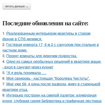
читать дальше →
Последние обновления на сайте:
1.
Реализованным интерьером квартиры в старом
фонде в СПб делимся.
2.
Гостевая комната 17, 6 м 2 с санузлом при спальне в
частном доме.
3.
Проект комнаты для девочкм подростка.
4.
Одно из самых необычных решений в квартире маши,
- вход в санузел через кухню!
5.
"А я ведь понимала ….
6.
Моя свекровь - настоящая "Королева Чистоты".
7.
Мне уже 56, я одна после развода, живу в старенькой
квартире отца.
8.
Интерьер построен на смелой палитре: изумрудная
кухня, глубокая синяя библиотека и графичная лестница