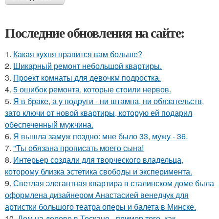
Последние обновления на сайте:
1.
Какая кухня нравится вам больше?
2.
Шикарный ремонт небольшой квартиры.
3.
Проект комнаты для девочкм подростка.
4.
5 ошибок ремонта, которые стоили нервов.
5.
Я в браке, а у подруги - ни штампа, ни обязательств,
зато ключи от новой квартиры, которую ей подарил
обеспеченный мужчина.
6.
Я вышла замуж поздно: мне было 33, мужу - 36.
7.
"Ты обязана прописать моего сына!
8.
Интерьер создали для творческого владельца,
которому близка эстетика свободы и эксперимента.
9.
Светлая элегантная квартира в сталинском доме была
оформлена дизайнером Анастасией венедчук для
артистки большого театра оперы и балета в Минске.
10.
Дом на дереве в Тоскане - пример того, как