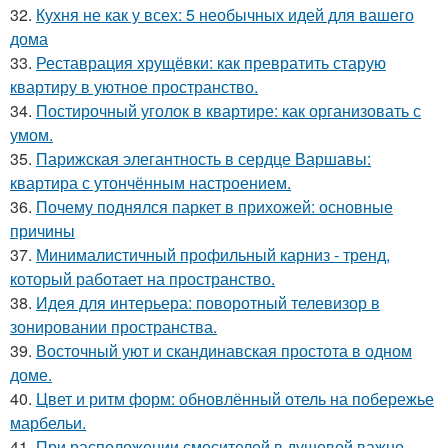
32.
Кухня не как у всех: 5 необычных идей для вашего
дома
33.
Реставрация хрущёвки: как превратить старую
квартиру в уютное пространство.
34.
Постирочный уголок в квартире: как организовать с
умом.
35.
Парижская элегантность в сердце Варшавы:
квартира с утончённым настроением.
36.
Почему поднялся паркет в прихожей: основные
причины
37.
Минималистичный профильный карниз - тренд,
который работает на пространство.
38.
Идея для интерьера: поворотный телевизор в
зонировании пространства.
39.
Восточный уют и скандинавская простота в одном
доме.
40.
Цвет и ритм форм: обновлённый отель на побережье
марбельи.
41.
При расположении смесителей в душевой важно