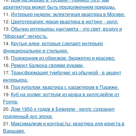
архитектура может быть продолжением природы.
11.
Интерьер недели: эклектичная квартира в Москве.
12.
Цветотерапия: яркая квартира в ноттинг - хилл.
13.
Обычно интерьеры нантакета - это свет, воздух и
"Морская" легкость.
14.
Крутые идеи, которые сделают интерьер
функциональнее и стильнее.
15.
Подоконник из обрезков: бюджетно и красиво.
16.
Ремонт балкона своими руками.
17.
Трансформация тумбочки: из обычной - в акцент
интерьера.
18.
Под куполом: квартира с характером в Париже.
19.
Куб на холме: коттедж из кедра в хиллсдейле от
Forma.
20.
Дом 1950-х годов в Беверли - хиллс сохранил
подлинный дух эпохи.
21.
Максимализм и контрасты: квартира для юриста в
Варшаве.