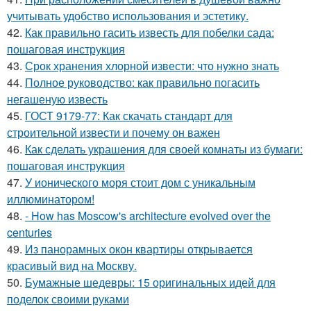
учитывать удобство использования и эстетику.
42.
Как правильно гасить известь для побелки сада:
пошаговая инструкция
43.
Срок хранения хлорной извести: что нужно знать
44.
Полное руководство: как правильно погасить
негашеную известь
45.
ГОСТ 9179-77: Как скачать стандарт для
строительной извести и почему он важен
46.
Как сделать украшения для своей комнаты из бумаги:
пошаговая инструкция
47.
У ионического моря стоит дом с уникальным
иллюминатором!
48.
- How has Moscow's architecture evolved over the
centuries
49.
Из панорамных окон квартиры открывается
красивый вид на Москву.
50.
Бумажные шедевры: 15 оригинальных идей для
поделок своими руками