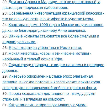
22.
Дом аны Араны в Мадриде - это не просто жильё, а
настоящая творческая лаборатория.
23.
Современная интерпретация французской классики -
это не о вычурности, а о комфорте и чувстве меры.
24.
Квартира в доме 1929 года в Москве получила новое
дыхание благодаря дизайнеру Анне шевченко.
25.
Ванные комнаты становятся всё более смелыми и
индивидуальными.
26.
Яркая квартира у фонтана в Риме треви.
27.
Яркая живопись, ковры и этнические мотивы -
необычный и тёплый офис в Уфе.
28.
Отдых среди природы - с видом на холмы и цветущие
деревья.
29.
Интерьер оформлен на стыке эпох: элегантная
лепнина, высокие потолки и классическая архитектура
соседствуют с современной мебелью простых форм.
30.
Проект создавался дистанционно - между двумя
странами и взглядами на комфорт.
31.
Как установить стиральную машину с умом.