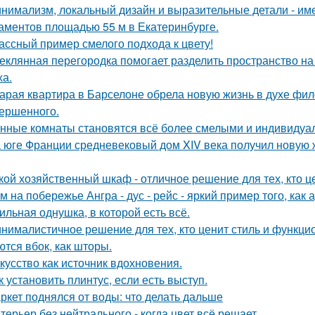
нимализм, локальный дизайн и выразительные детали - име
аментов площадью 55 м в Екатеринбурге.
ассный пример смелого подхода к цвету!
еклянная перегородка помогает разделить пространство на
ха.
арая квартира в Барселоне обрела новую жизнь в духе фило
ершенного.
нные комнаты становятся всё более смелыми и индивидуа
 юге Франции средневековый дом XIV века получил новую 
кой хозяйственный шкаф - отличное решение для тех, кто ц
м на побережье Ангра - дус - рейс - яркий пример того, ка
ильная однушка, в которой есть всё.
нималистичное решение для тех, кто ценит стиль и функци
ются вбок, как шторы.
кусство как источник вдохновения.
к установить плинтус, если есть выступ.
ркет поднялся от воды: что делать дальше
терьер без нейтрального - когда цвет всё решает.