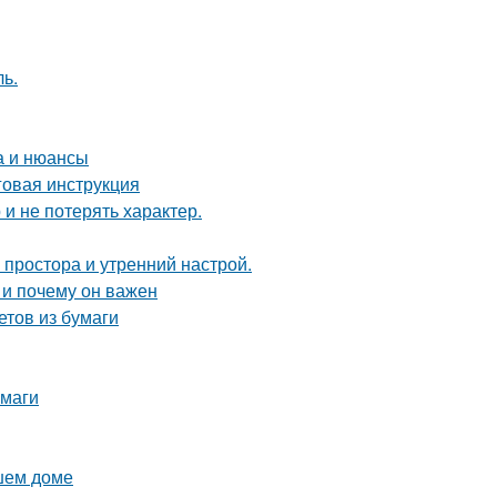
ь.
а и нюансы
говая инструкция
 и не потерять характер.
 простора и утренний настрой.
 и почему он важен
етов из бумаги
умаги
ашем доме