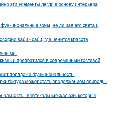
нно эти элементы легли в основу интерьера
 функциональные зоны, не лишая его света и
софии ваби - саби, где ценится красота
льными.
жизнь и превратился в современный гостевой
енит порядок и функциональность.
к архитектура может стать продолжением природы.
ональность - вертикальные жалюзи, которые