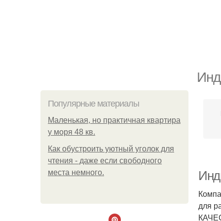
Инд
Популярные материалы
Маленькая, но практичная квартира
у моря 48 кв.
Как обустроить уютный уголок для
чтения - даже если свободного
места немного.
Инд
Компа
для р
КАЧЕС