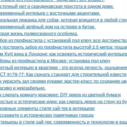
сточный уют и скандинавская простота в одном доме.
временный интерьер с восточными акцентами.
еальная лежанка для собак, которая впишется в любой стил
временный зелёный дом на острове в Китае.
орая жизнь подмосковного особняка.
бор из профнастила с установкой под ключ: все достоинств
к построить забор из профнастила высотой 2.5 метра: поша
м Xviii века в Лондоне: как освежить исторический интерьер
боры из профнастила в Москве: установка под ключ
етлый интерьер в квартире - это всегда легкость, ощущение
СТ 9179-77: Как скачать стандарт для строительной извести
к украсить зал своими руками: мастер-класс по созданию цв
асиво и неюзабельно.
к сделать комнату красивее: DIY декор из цветной бумаги
остые и эстетические идеи: как сделать декор на стену из б
новные элементы стиля хай-тек в интерьере
сскажите о исторических памятниках города
терьеры в стиле хай-тек: современность и технологии в в