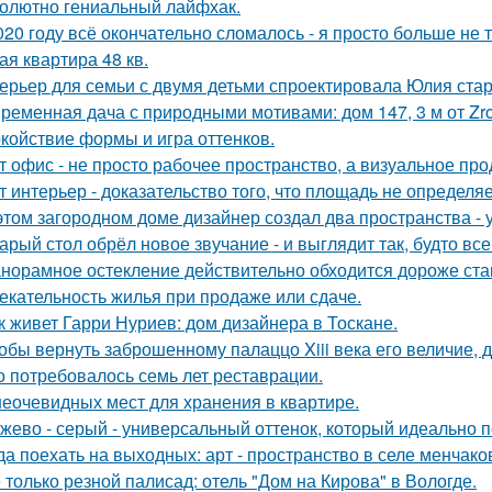
олютно гениальный лайфхак.
020 году всё окончательно сломалось - я просто больше не 
ая квартира 48 кв.
ерьер для семьи с двумя детьми спроектировала Юлия стар
ременная дача с природными мотивами: дом 147, 3 м от Zrob
койствие формы и игра оттенков.
т офис - не просто рабочее пространство, а визуальное п
т интерьер - доказательство того, что площадь не определя
этом загородном доме дизайнер создал два пространства -
арый стол обрёл новое звучание - и выглядит так, будто вс
норамное остекление действительно обходится дороже ста
екательность жилья при продаже или сдаче.
к живет Гарри Нуриев: дом дизайнера в Тоскане.
обы вернуть заброшенному палаццо Xiii века его величие, 
о потребовалось семь лет реставрации.
неочевидных мест для хранения в квартире.
жево - серый - универсальный оттенок, который идеально 
да поехать на выходных: арт - пространство в селе менчак
 только резной палисад: отель "Дом на Кирова" в Вологде.