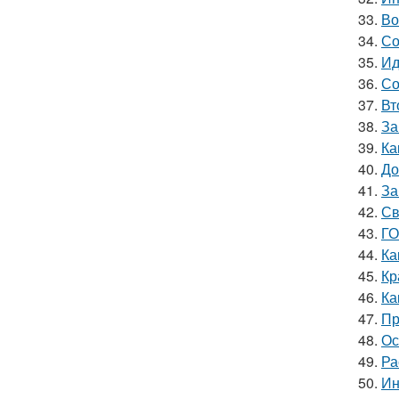
33.
Во
34.
Со
35.
Ид
36.
Со
37.
Вт
38.
За
39.
Ка
40.
До
41.
За
42.
Св
43.
ГО
44.
Ка
45.
Кр
46.
Ка
47.
Пр
48.
Ос
49.
Ра
50.
Ин