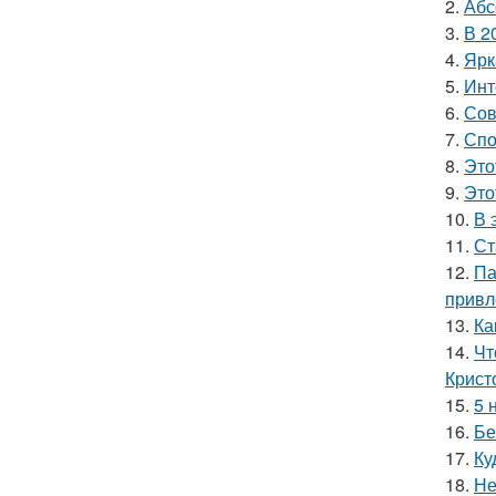
2.
Абс
3.
В 2
4.
Ярк
5.
Инт
6.
Сов
7.
Спо
8.
Это
9.
Это
10.
В 
11.
Ст
12.
Па
привл
13.
Ка
14.
Чт
Крист
15.
5 
16.
Бе
17.
Ку
18.
Не