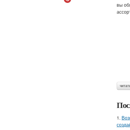
вы об
ассор
читат
Пос
1.
Воз
созда