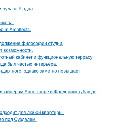
тянула всё одна.
икова.
im Architects.
родолжение философии студии.
ет возможности.
 уютный кабинет и функциональную террасу.
егда был частью интерьера.
ндартного, однако заметно повышает
дизайнерам Анне ковре и Фредерику тубау де
подходит для любой квартиры.
ово под Суздалем.