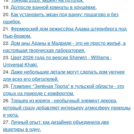
19.
До/после ванной комнаты в хрущёвке.
20.
Как установить экран под ванну: пошагово и без
ошибок.
21.
Фермерский дом режиссёра Адама штернберга под
Нью-йорком.
22.
Дом аны Араны в Мадриде - это не просто жильё, а
настоящая творческая лаборатория.
23.
Цвет 2026 года по версии Sherwin - Williams -
Universal Khaki.
24.
Даже небольшие детали могут сделать дом уютнее
для всех его обитателей.
25.
Глэмпинг "Зелёная Тропа" в тульской области - это
отдых на природе с комфортом.
26.
Торшер из коряги - необычный элемент декора,
который сразу добавляет интерьеру атмосферу природы
и уюта.
27.
Личный опыт: как дизайнер объединила две
квартиры в одну.