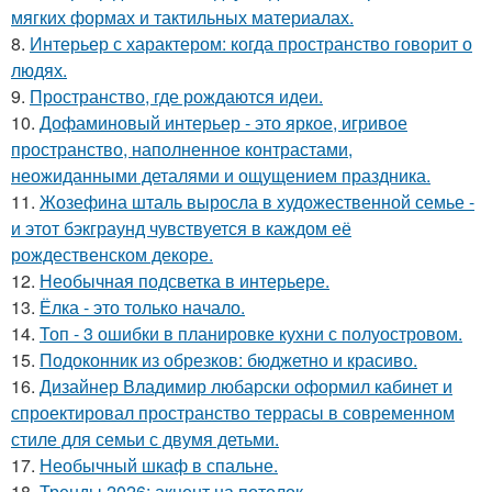
мягких формах и тактильных материалах.
8.
Интерьер с характером: когда пространство говорит о
людях.
9.
Пространство, где рождаются идеи.
10.
Дофаминовый интерьер - это яркое, игривое
пространство, наполненное контрастами,
неожиданными деталями и ощущением праздника.
11.
Жозефина шталь выросла в художественной семье -
и этот бэкграунд чувствуется в каждом её
рождественском декоре.
12.
Необычная подсветка в интерьере.
13.
Ёлка - это только начало.
14.
Топ - 3 ошибки в планировке кухни с полуостровом.
15.
Подоконник из обрезков: бюджетно и красиво.
16.
Дизайнер Владимир любарски оформил кабинет и
спроектировал пространство террасы в современном
стиле для семьи с двумя детьми.
17.
Необычный шкаф в спальне.
18.
Тренды 2026: акцент на потолок.