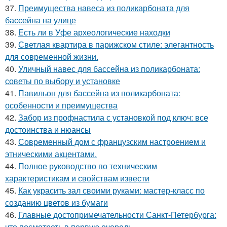
37.
Преимущества навеса из поликарбоната для
бассейна на улице
38.
Есть ли в Уфе археологические находки
39.
Светлая квартира в парижском стиле: элегантность
для современной жизни.
40.
Уличный навес для бассейна из поликарбоната:
советы по выбору и установке
41.
Павильон для бассейна из поликарбоната:
особенности и преимущества
42.
Забор из профнастила с установкой под ключ: все
достоинства и нюансы
43.
Современный дом с французским настроением и
этническими акцентами.
44.
Полное руководство по техническим
характеристикам и свойствам извести
45.
Как украсить зал своими руками: мастер-класс по
созданию цветов из бумаги
46.
Главные достопримечательности Санкт-Петербурга:
что посмотреть в первую очередь