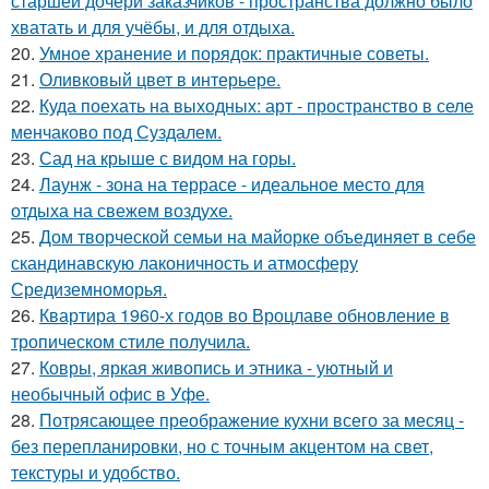
старшей дочери заказчиков - пространства должно было
хватать и для учёбы, и для отдыха.
20.
Умное хранение и порядок: практичные советы.
21.
Оливковый цвет в интерьере.
22.
Куда поехать на выходных: арт - пространство в селе
менчаково под Суздалем.
23.
Сад на крыше с видом на горы.
24.
Лаунж - зона на террасе - идеальное место для
отдыха на свежем воздухе.
25.
Дом творческой семьи на майорке объединяет в себе
скандинавскую лаконичность и атмосферу
Средиземноморья.
26.
Квартира 1960-х годов во Вроцлаве обновление в
тропическом стиле получила.
27.
Ковры, яркая живопись и этника - уютный и
необычный офис в Уфе.
28.
Потрясающее преображение кухни всего за месяц -
без перепланировки, но с точным акцентом на свет,
текстуры и удобство.