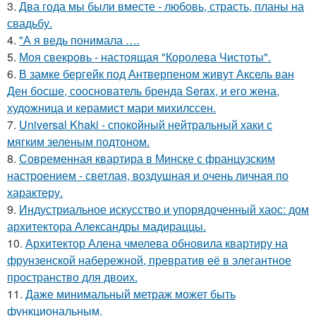
3.
Два года мы были вместе - любовь, страсть, планы на
свадьбу.
4.
"А я ведь понимала ….
5.
Моя свекровь - настоящая "Королева Чистоты".
6.
В замке бергейк под Антверпеном живут Аксель ван
Ден босше, сооснователь бренда Serax, и его жена,
художница и керамист мари михилссен.
7.
Universal Khaki - спокойный нейтральный хаки с
мягким зеленым подтоном.
8.
Современная квартира в Минске с французским
настроением - светлая, воздушная и очень личная по
характеру.
9.
Индустриальное искусство и упорядоченный хаос: дом
архитектора Александры мадираццы.
10.
Архитектор Алена чмелева обновила квартиру на
фрунзенской набережной, превратив её в элегантное
пространство для двоих.
11.
Даже минимальный метраж может быть
функциональным.