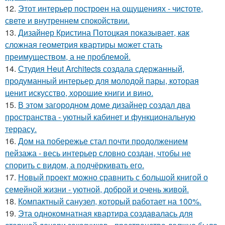
12.
Этот интерьер построен на ощущениях - чистоте,
свете и внутреннем спокойствии.
13.
Дизайнер Кристина Потоцкая показывает, как
сложная геометрия квартиры может стать
преимуществом, а не проблемой.
14.
Студия Heut Architects создала сдержанный,
продуманный интерьер для молодой пары, которая
ценит искусство, хорошие книги и вино.
15.
В этом загородном доме дизайнер создал два
пространства - уютный кабинет и функциональную
террасу.
16.
Дом на побережье стал почти продолжением
пейзажа - весь интерьер словно создан, чтобы не
спорить с видом, а подчёркивать его.
17.
Новый проект можно сравнить с большой книгой о
семейной жизни - уютной, доброй и очень живой.
18.
Компактный санузел, который работает на 100%.
19.
Эта однокомнатная квартира создавалась для