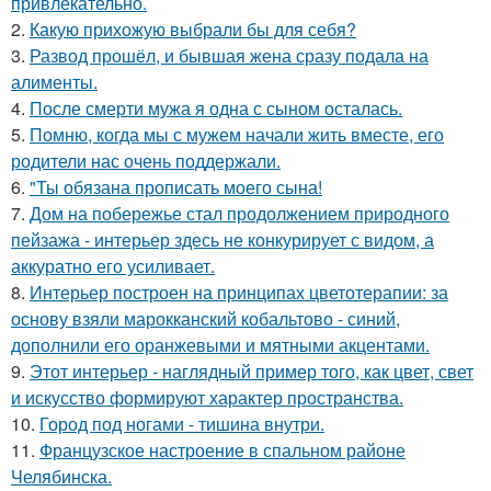
привлекательно.
2.
Какую прихожую выбрали бы для себя?
3.
Развод прошёл, и бывшая жена сразу подала на
алименты.
4.
После смерти мужа я одна с сыном осталась.
5.
Помню, когда мы с мужем начали жить вместе, его
родители нас очень поддержали.
6.
"Ты обязана прописать моего сына!
7.
Дом на побережье стал продолжением природного
пейзажа - интерьер здесь не конкурирует с видом, а
аккуратно его усиливает.
8.
Интерьер построен на принципах цветотерапии: за
основу взяли марокканский кобальтово - синий,
дополнили его оранжевыми и мятными акцентами.
9.
Этот интерьер - наглядный пример того, как цвет, свет
и искусство формируют характер пространства.
10.
Город под ногами - тишина внутри.
11.
Французское настроение в спальном районе
Челябинска.