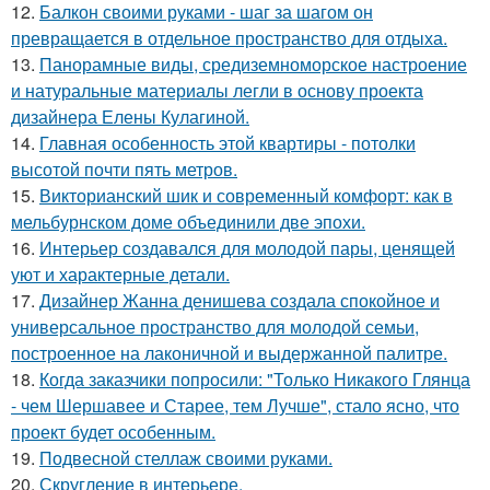
12.
Балкон своими руками - шаг за шагом он
превращается в отдельное пространство для отдыха.
13.
Панорамные виды, средиземноморское настроение
и натуральные материалы легли в основу проекта
дизайнера Елены Кулагиной.
14.
Главная особенность этой квартиры - потолки
высотой почти пять метров.
15.
Викторианский шик и современный комфорт: как в
мельбурнском доме объединили две эпохи.
16.
Интерьер создавался для молодой пары, ценящей
уют и характерные детали.
17.
Дизайнер Жанна денишева создала спокойное и
универсальное пространство для молодой семьи,
построенное на лаконичной и выдержанной палитре.
18.
Когда заказчики попросили: "Только Никакого Глянца
- чем Шершавее и Старее, тем Лучше", стало ясно, что
проект будет особенным.
19.
Подвесной стеллаж своими руками.
20.
Скругление в интерьере.