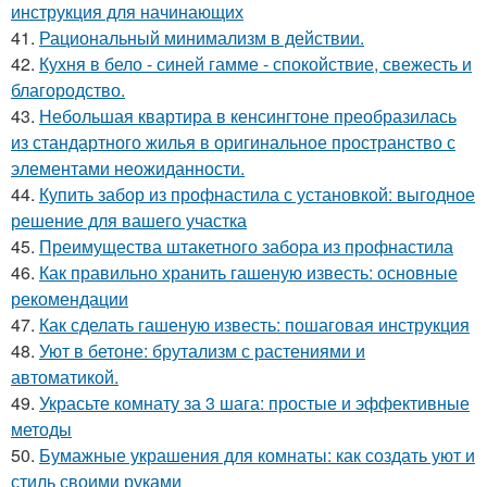
инструкция для начинающих
41.
Рациональный минимализм в действии.
42.
Кухня в бело - синей гамме - спокойствие, свежесть и
благородство.
43.
Небольшая квартира в кенсингтоне преобразилась
из стандартного жилья в оригинальное пространство с
элементами неожиданности.
44.
Купить забор из профнастила с установкой: выгодное
решение для вашего участка
45.
Преимущества штакетного забора из профнастила
46.
Как правильно хранить гашеную известь: основные
рекомендации
47.
Как сделать гашеную известь: пошаговая инструкция
48.
Уют в бетоне: брутализм с растениями и
автоматикой.
49.
Украсьте комнату за 3 шага: простые и эффективные
методы
50.
Бумажные украшения для комнаты: как создать уют и
стиль своими руками