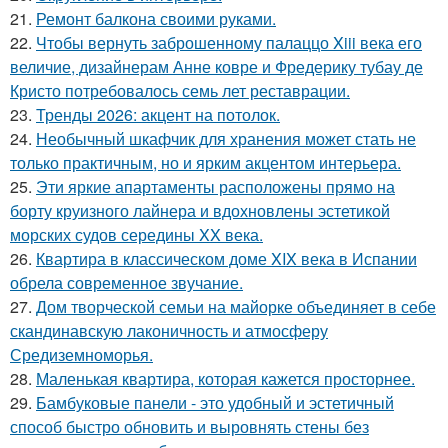
21.
Ремонт балкона своими руками.
22.
Чтобы вернуть заброшенному палаццо Xiii века его
величие, дизайнерам Анне ковре и Фредерику тубау де
Кристо потребовалось семь лет реставрации.
23.
Тренды 2026: акцент на потолок.
24.
Необычный шкафчик для хранения может стать не
только практичным, но и ярким акцентом интерьера.
25.
Эти яркие апартаменты расположены прямо на
борту круизного лайнера и вдохновлены эстетикой
морских судов середины XX века.
26.
Квартира в классическом доме XIX века в Испании
обрела современное звучание.
27.
Дом творческой семьи на майорке объединяет в себе
скандинавскую лаконичность и атмосферу
Средиземноморья.
28.
Маленькая квартира, которая кажется просторнее.
29.
Бамбуковые панели - это удобный и эстетичный
способ быстро обновить и выровнять стены без