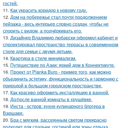
гостей.
11.
Как украсить коридор к новому году.
12.
Дом на побережье стал почти продолжением
пейзажа - весь интерьер словно создан, чтобы не
спорить с видом, а подчёркивать его.
13.
Дизайнер Владимир любарски оформил кабинет и
спроектировал пространство террасы в современном
стиле для семьи с двумя детьми.
14.
Квартира в стиле минимализм.
15.
Путешествие по Азии: яркий дом в Коннектикуте.
16.
Проект от Planka Buro - пример того, как можно
объединить эстетику, функциональность и гармонию с
природой в большом городском пространстве.
17.
Как красиво оформить инсталляцию в ванной.
18.
До/после ванной комнаты в хрущёвке.
19.
Инста - остров: кухня кулинарного блогера в
Варшаве.
20.
Бра с мягким, рассеянным светом прекрасно
подходит для спальни, гостиной или зоны отдыха.