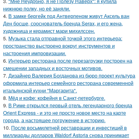
3.
"Мне Неудобно, я не Полезу Наверх": я купила
нижнюю полку, но её заняли.
4.
В замке бергейк под Антверпеном живут Аксель ван
Ден босше, сооснователь бренда Serax, и его жена,
художница и керамист мари михилссен.
5.
Музыка стала отправной точкой этого интерьера:
пространство выстроено вокруг инструментов и
настроения импровизации.
6.
Интерьер ресторана после перезагрузки построен на
смешении западных и восточных мотивов.
7.
Дизайнер Валерия Богданова из бюро проект культура
оформила интерьер семейного ресторана современной
итальянской кухни "Маргарита".
8.
Мёд и кофе: кофейня в Санкт-петербурге.
9.
В Риме открылся первый отель легендарного бренда
Orient Express - и это не просто новое место на карте
города, а настоящее погружение в историю.
10.
После восьмилетней реставрации и инвестиций в
миллиарды долларов Waldorf Astoria снова принимает