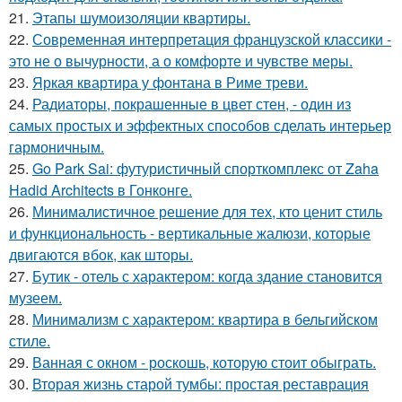
21.
Этапы шумоизоляции квартиры.
22.
Современная интерпретация французской классики -
это не о вычурности, а о комфорте и чувстве меры.
23.
Яркая квартира у фонтана в Риме треви.
24.
Радиаторы, покрашенные в цвет стен, - один из
самых простых и эффектных способов сделать интерьер
гармоничным.
25.
Go Park Sai: футуристичный спорткомплекс от Zaha
Hadid Architects в Гонконге.
26.
Минималистичное решение для тех, кто ценит стиль
и функциональность - вертикальные жалюзи, которые
двигаются вбок, как шторы.
27.
Бутик - отель с характером: когда здание становится
музеем.
28.
Минимализм с характером: квартира в бельгийском
стиле.
29.
Ванная с окном - роскошь, которую стоит обыграть.
30.
Вторая жизнь старой тумбы: простая реставрация