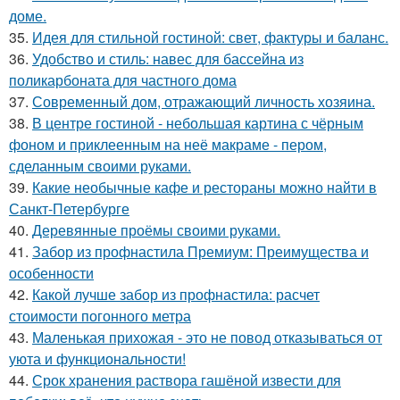
доме.
35.
Идея для стильной гостиной: свет, фактуры и баланс.
36.
Удобство и стиль: навес для бассейна из
поликарбоната для частного дома
37.
Современный дом, отражающий личность хозяина.
38.
В центре гостиной - небольшая картина с чёрным
фоном и приклеенным на неё макраме - пером,
сделанным своими руками.
39.
Какие необычные кафе и рестораны можно найти в
Санкт-Петербурге
40.
Деревянные проёмы своими руками.
41.
Забор из профнастила Премиум: Преимущества и
особенности
42.
Какой лучше забор из профнастила: расчет
стоимости погонного метра
43.
Маленькая прихожая - это не повод отказываться от
уюта и функциональности!
44.
Срок хранения раствора гашёной извести для