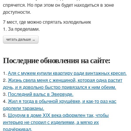
спрячется. Но при этом он будет находиться в зоне
доступности.
7 мест, где можно спрятать холодильник
1. За пределами.
читать дальше →
Последние обновления на сайте:
1.
Аля с мужем купили квартиру ради винтажных кресел.
2.
Жизнь свела меня с женщиной, которая одна растит
дочь, и я довольно быстро привязался к ним обеим.
3.
Последний вальс в Эвервуде.
4.
Жил я тогда в обычной хрущёвке, и как-то раз нас
одолели тараканы.
5.
Шоурум в доме XIX века оформлен так, чтобы
интерьер не спорил с изделиями, а мягко их
подчёркивал.