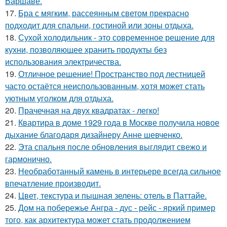
Варшаве.
17.
Бра с мягким, рассеянным светом прекрасно
подходит для спальни, гостиной или зоны отдыха.
18.
Сухой холодильник - это современное решение для
кухни, позволяющее хранить продукты без
использования электричества.
19.
Отличное решение! Пространство под лестницей
часто остаётся неиспользованным, хотя может стать
уютным уголком для отдыха.
20.
Прачечная на двух квадратах - легко!
21.
Квартира в доме 1929 года в Москве получила новое
дыхание благодаря дизайнеру Анне шевченко.
22.
Эта спальня после обновления выглядит свежо и
гармонично.
23.
Необработанный камень в интерьере всегда сильное
впечатление производит.
24.
Цвет, текстура и пышная зелень: отель в Паттайе.
25.
Дом на побережье Ангра - дус - рейс - яркий пример
того, как архитектура может стать продолжением