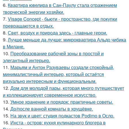
6.
Квартира ювелира в Сан-Паулу стала отражением
творческой энергии хозяйки.
7.
Visage Concept - бьюти - пространство, где покупки
превращаются в отдых.
8.
Свет, воздух и природа здесь - главные герои.
9.
Лучше меньше да лучше: микроквартира Альдо чибика
в Милане.
10.
Преобразование рабочей зоны в простой и
элегантный интерьер.
11.
Марьям и Антон Разуваевы создали спокойный,
минималистичный интерьер, который остаётся
визуально интересным и функциональным.
12.
Дом для молодой пары, которая много путешествует
и коллекционирует современное искусство.
13.
Умное хранение и порядок: практичные советы.
14.
До/после ванной комнаты в хрущёвке.
15.
На звук и цвет: студия подкастов Podimo в Осло.
16.
Инста - остров: кухня кулинарного блогера в