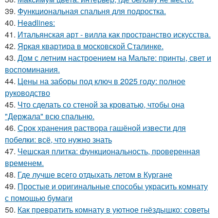
39.
Функциональная спальня для подростка.
40.
Headlines:
41.
Итальянская арт - вилла как пространство искусства.
42.
Яркая квартира в московской Сталинке.
43.
Дом с летним настроением на Мальте: принты, свет и
воспоминания.
44.
Цены на заборы под ключ в 2025 году: полное
руководство
45.
Что сделать со стеной за кроватью, чтобы она
"Держала" всю спальню.
46.
Срок хранения раствора гашёной извести для
побелки: всё, что нужно знать
47.
Чешская плитка: функциональность, проверенная
временем.
48.
Где лучше всего отдыхать летом в Кургане
49.
Простые и оригинальные способы украсить комнату
с помощью бумаги
50.
Как превратить комнату в уютное гнёздышко: советы