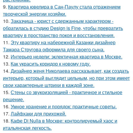
9.
Квартира ювелира в Сан-Паулу стала отражением
творческой энергии хозяйки.
10.
Заказчица - юрист с сдержанным характером -
обратилась в студию Design is Fine, чтобы превратить
квартиру в пространство покоя и восстановления.
11.
Эту квартиру на набережной Казанки дизайнер
Тамара Стругова оформила для своего сына.
12.
Интерьер недели: эклектичная квартира в Москве.
13.
Как украсить коридор к новому году.
14.
Дизайнер женя Николаева рассказывает, как создать
интерьер, который выглядит цельным, но при этом имеет
свои характерные штрихи в каждой зоне.
15.
Стены со звукоизоляцией - практичное и стильное
решение.
16.
Умное хранение и порядок: практичные советы.
17.
Лайфхаки для прихожей.
18.
Кафе Di Nulla в Москве: контролируемый хаос и
итальянская легкость.