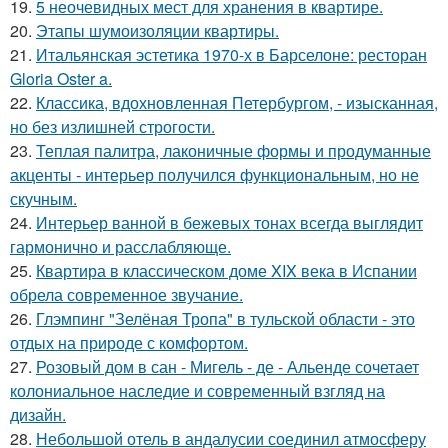
19.
5 неочевидных мест для хранения в квартире.
20.
Этапы шумоизоляции квартиры.
21.
Итальянская эстетика 1970-х в Барселоне: ресторан
Gloria Oster a.
22.
Классика, вдохновленная Петербургом, - изысканная,
но без излишней строгости.
23.
Теплая палитра, лаконичные формы и продуманные
акценты - интерьер получился функциональным, но не
скучным.
24.
Интерьер ванной в бежевых тонах всегда выглядит
гармонично и расслабляюще.
25.
Квартира в классическом доме XIX века в Испании
обрела современное звучание.
26.
Глэмпинг "Зелёная Тропа" в тульской области - это
отдых на природе с комфортом.
27.
Розовый дом в сан - Мигель - де - Альенде сочетает
колониальное наследие и современный взгляд на
дизайн.
28.
Небольшой отель в андалусии соединил атмосферу