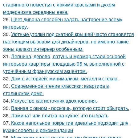
старинного поместья с яркими красками и духом
модернизма середины века.
29.
Цвет дивана способен задать настроение всему
интерьеру.
30.
Уютные уголки под скатной крышей часто становятся
настоящим вызовом для дизайнеров, но именно такие
зоны делают интерьер особенным.
31.
Лепнина, дерево, латунь и мрамор стали основой
интерьера квартиры площадью 95 м, выполненной с
утончённым французским акцентом.
32.
Дом с историей: минимализм, металл и стекло.
33.
Современное чтение классики: квартира в
сталинском доме.
34.
Искусство как источник вдохновения.
35.
Ванная с окном - роскошь, которую стоит обыграть.
36.
Ламинат или плитка на кухне: что выбрать
37.
Какое напольное покрытие идеально подходит для
кухни: советы и рекомендации
38.
Максимум цвета: интерьер, где белому не место.