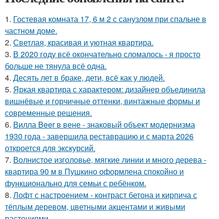
1.
Гостевая комната 17, 6 м 2 с санузлом при спальне в
частном доме.
2.
Светлая, красивая и уютная квартира.
3.
В 2020 году всё окончательно сломалось - я просто
больше не тянула всё одна.
4.
Десять лет в браке, дети, всё как у людей.
5.
Яркая квартира с характером: дизайнер объединила
вишнёвые и горчичные оттенки, винтажные формы и
современные решения.
6.
Вилла Beer в вене - знаковый объект модернизма
1930 года - завершила реставрацию и с марта 2026
откроется для экскурсий.
7.
Волнистое изголовье, мягкие линии и много дерева -
квартира 90 м в Пушкино оформлена спокойно и
функционально для семьи с ребёнком.
8.
Лофт с настроением - контраст бетона и кирпича с
тёплым деревом, цветными акцентами и живыми
растениями.