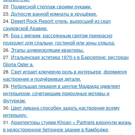
22.
Подвесной стеллаж своими руками.
23.
До/после ванной комнаты в хрущёвке.
24.
Desert Rock Resort: отель, выросший из скал
саудовской Аравии.
25.
Бра с мягким, рассеянным светом прекрасно
подходит для спальни, гостиной или зоны отдыха.
26.
Этапы шумоизоляции квартиры.
27.
Итальянская эстетика 1970-х в Барселоне: ресторан
Gloria Oster a.
28.
Свет играет ключевую роль в интерьере, формируя
настроение и подчёркивая детали.
29.
Небольшая пекарня в центре Мадрида удивляет
интерьером, сочетающим природные мотивы и
футуризм.
30.
Цвет дивана способен задать настроение всему
интерьеру.
31.
Архитекторы студии Khoan + Partners вдохнули жизнь
в недостроенное бетонное здание в Камбодже,