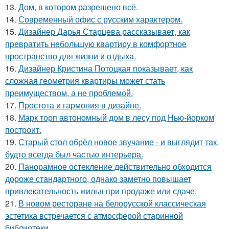
13.
Дом, в котором разрешено всё.
14.
Современный офис с русским характером.
15.
Дизайнер Дарья Старцева рассказывает, как
превратить небольшую квартиру в комфортное
пространство для жизни и отдыха.
16.
Дизайнер Кристина Потоцкая показывает, как
сложная геометрия квартиры может стать
преимуществом, а не проблемой.
17.
Простота и гармония в дизайне.
18.
Марк торп автономный дом в лесу под Нью-йорком
построит.
19.
Старый стол обрёл новое звучание - и выглядит так,
будто всегда был частью интерьера.
20.
Панорамное остекление действительно обходится
дороже стандартного, однако заметно повышает
привлекательность жилья при продаже или сдаче.
21.
В новом ресторане на белорусской классическая
эстетика встречается с атмосферой старинной
библиотеки.