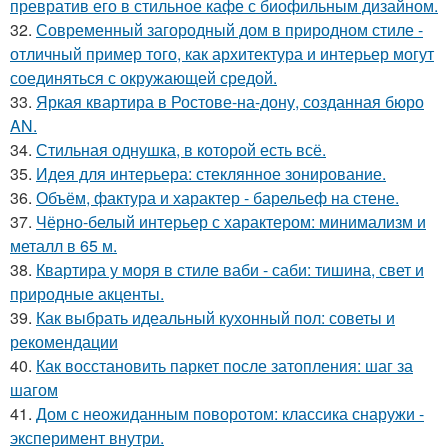
превратив его в стильное кафе с биофильным дизайном.
32.
Современный загородный дом в природном стиле -
отличный пример того, как архитектура и интерьер могут
соединяться с окружающей средой.
33.
Яркая квартира в Ростове-на-дону, созданная бюро
AN.
34.
Стильная однушка, в которой есть всё.
35.
Идея для интерьера: стеклянное зонирование.
36.
Объём, фактура и характер - барельеф на стене.
37.
Чёрно-белый интерьер с характером: минимализм и
металл в 65 м.
38.
Квартира у моря в стиле ваби - саби: тишина, свет и
природные акценты.
39.
Как выбрать идеальный кухонный пол: советы и
рекомендации
40.
Как восстановить паркет после затопления: шаг за
шагом
41.
Дом с неожиданным поворотом: классика снаружи -
эксперимент внутри.