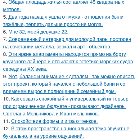
4.
Общая площадь жилья составляет 45 квадратных
метров.
5.
Два года назад я ушла от мужа - отношения были
тяжёлые, терпеть дальше просто не могла.
6.
Мне 32, моей девушке 22.
7.
Современный интерьер для молодой пары построен
на сочетании металла, зеркал и арт - объектов.
8.
Эти яркие апартаменты находятся прямо на борту
круизного лайнера и отсылают к эстетике морских судов
середины XX века.
9.
Уют, баланс и внимание к деталям - так можно описать
этот проект, который начался с небольшой бани и со
временем вырос в полноценный семейный дом.
10.
Как создать спокойный и универсальный интерьер
при ограниченном бюджете - показывают дизайнеры
Светлана Мельникова и Иван мельников.
11.
Спокойствие формы и игра оттенков.
12.
В этом пространстве национальная тема звучит не
буквально, а на уровне ощущений.