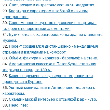
28.
Свет, воздух и антресоль: уют на 50 квадратах.
29.
Квартира с характером и заботой о личном
пространстве.
30.
Современное искусство в движении: квартира -
галерея с поворотными элементами.
31.
Бутик - отель с характером: когда здание становится
музеем.
32.
Проект создавался дистанционно - между двумя
странами и взглядами на комфорт.
33.
Объём, фактура и характер - барельеф на стене.
34.
Американская классика в Петербурге: стильная
квартира площадью 130 м.
35.
Какие современные культурные мероприятия
проводятся в Кургане
36.
Уютный минимализм в Антверпене: квартира с
характером.
37.
Скандинавский интерьер с отсылкой к ар - нуво.
38.
Headlines: