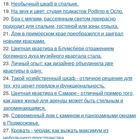
18.
Необычный шкаф в спальне.
19.
На звук и цвет: студия подкастов Podimo в Осло.
20.
Бра с мягким, рассеянным светом прекрасно
подходит для спальни, гостиной или зоны отдыха.
21.
Дом в приморском крае преобразился и заиграл
новыми красками.
22.
Цветная квартира в Блумсбери отражением
богемного духа музейного квартала стала.
23.
Личный опыт: как дизайнер объединила две
квартиры в одну.
24.
Такой хозяйственный шкаф - отличное решение для
тех, кто ценит порядок и функциональность.
25.
Цветная квартира в Самаре - отличный пример того,
как даже жильё для аренды может быть стильным и
запоминающимся.
26.
Современный дом с камином и панорамными окнами
в Подмосковье.
27.
Кровать - чердак: как выжать максимум из
небольшого пространства.