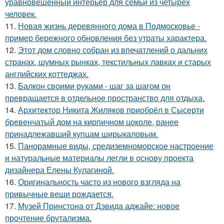
уравновешенный интерьер для семьи из четырёх
человек.
11.
Новая жизнь деревянного дома в Подмосковье -
пример бережного обновления без утраты характера.
12.
Этот дом словно собран из впечатлений о дальних
странах, шумных рынках, текстильных лавках и старых
английских коттеджах.
13.
Балкон своими руками - шаг за шагом он
превращается в отдельное пространство для отдыха.
14.
Архитектор Никита Жиляков приобрёл в Сысерти
бревенчатый дом на кирпичном цоколе, ранее
принадлежавший купцам ширыкаловым.
15.
Панорамные виды, средиземноморское настроение
и натуральные материалы легли в основу проекта
дизайнера Елены Кулагиной.
16.
Оригинальность часто из нового взгляда на
привычные вещи рождается.
17.
Музей Принстона от Дэвида аджайе: новое
прочтение брутализма.