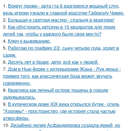
1.
Вокруг промо - арта гта 6 разгорелся мощный слух,
ведь игроки узнали в главной красотке Габриэлу Чикин.
2.
Большая и светлая мастер - спальня в квартире!
3.
Как обустроить детскую в 10 квадратов для троих
детей так, чтобы у каждого было свое место?
4.
Ключ к выживанию.
5.
Работаю по графику 2/2, сыну четыре года, ходит в
садик.
6.
Десять лет в браке, дети, всё как у людей.
7.
Дом в Нью-йорке с интерьерами Жана - Луи деньо -
пример того, как классическая база может звучать
современно.
8.
Квартира как личный остров тишины в городе
задумывалась.
9.
В купеческом доме XIX века открылся бутик - отель
"Хоромы" - пространство, где история стала частью
атмосферы.
10.
Дизайнер лилия Асфандиярова создала яркий, но