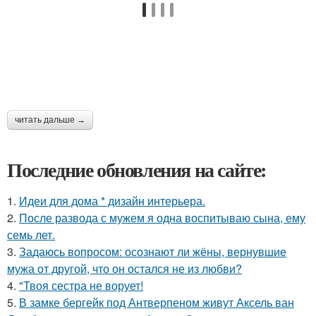
читать дальше →
Последние обновления на сайте:
1.
Идеи для дома * дизайн интерьера.
2.
После развода с мужем я одна воспитываю сына, ему
семь лет.
3.
Задаюсь вопросом: осознают ли жёны, вернувшие
мужа от другой, что он остался не из любви?
4.
"Твоя сестра не ворует!
5.
В замке бергейк под Антверпеном живут Аксель ван