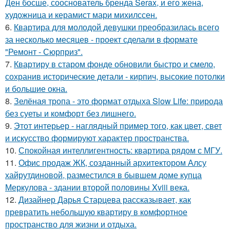
Ден босше, сооснователь бренда Serax, и его жена,
художница и керамист мари михилссен.
6.
Квартира для молодой девушки преобразилась всего
за несколько месяцев - проект сделали в формате
"Ремонт - Сюрприз".
7.
Квартиру в старом фонде обновили быстро и смело,
сохранив исторические детали - кирпич, высокие потолки
и большие окна.
8.
Зелёная тропа - это формат отдыха Slow Life: природа
без суеты и комфорт без лишнего.
9.
Этот интерьер - наглядный пример того, как цвет, свет
и искусство формируют характер пространства.
10.
Спокойная интеллигентность: квартира рядом с МГУ.
11.
Офис продаж ЖК, созданный архитектором Алсу
хайрутдиновой, разместился в бывшем доме купца
Меркулова - здании второй половины Xviii века.
12.
Дизайнер Дарья Старцева рассказывает, как
превратить небольшую квартиру в комфортное
пространство для жизни и отдыха.