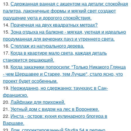
13.
Сдержанная ванная с акцентом на детали: спокойная
палитра, лаконичные формы и мягкий свет создают
ощущение уюта и дорогого спокойствия.
14.
Прачечная на двух квадратных метрах?
15.
Зона отдыха на балконе - мягкая, уютная и идеально
продуманная для вечерних пауз и утреннего света.
16.
Стеллаж из натурального дерева.
17.
Когда в квартире мало света, каждая деталь
становится решающей.
18.
Когда заказчики попросили: "Только Никакого Глянца
- чем Шершавее и Старее, тем Лучше", стало ясно, что
проект будет особенным.
19.
Неожиданно, но сдержанно: таунхаус в Сан-
франциско.
20.
Лайфхаки для прихожей.
21.
Уютный дом с видом на лес в Воронеже.
22.
Инста - остров: кухня кулинарного блогера в
Варшаве.
23.
Дом, спроектированный Studia 54 в репино,