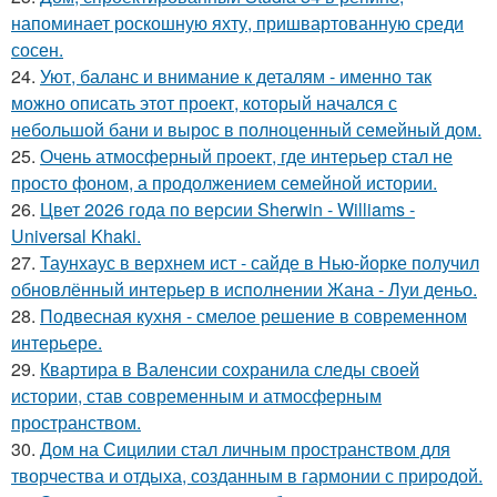
напоминает роскошную яхту, пришвартованную среди
сосен.
24.
Уют, баланс и внимание к деталям - именно так
можно описать этот проект, который начался с
небольшой бани и вырос в полноценный семейный дом.
25.
Очень атмосферный проект, где интерьер стал не
просто фоном, а продолжением семейной истории.
26.
Цвет 2026 года по версии Sherwin - Williams -
Universal Khaki.
27.
Таунхаус в верхнем ист - сайде в Нью-йорке получил
обновлённый интерьер в исполнении Жана - Луи деньо.
28.
Подвесная кухня - смелое решение в современном
интерьере.
29.
Квартира в Валенсии сохранила следы своей
истории, став современным и атмосферным
пространством.
30.
Дом на Сицилии стал личным пространством для
творчества и отдыха, созданным в гармонии с природой.