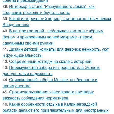
советы и рекомендации
38.
Интерьер в стиле "Разрушенного Замка": как
соединить роскошь и брутальность.
39.
Какой исторический период считается золотым веком
Владивостока
40.
В центре гостиной - небольшая картина с чёрным
фоном и приклеенным на неё макраме - пером,
сделанным своими руками.
41.
Дизайн детской комнаты для девочки: нежность, уют
и функциональность.
42.
Современный коттедж на скале с историей.
43.
Преимущества забора из профнастила Эконом:
доступность и надежность
44.
Оцинкованный забор в Москве: особенности и
преимущества
45.
Срок использования известкового раствора:
важность соблюдения нормативов
46.
Какие особенности отдыха в Калининградской
области делают его привлекательным для иностранных