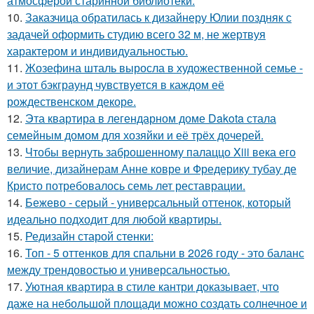
атмосферой старинной библиотеки.
10.
Заказчица обратилась к дизайнеру Юлии поздняк с
задачей оформить студию всего 32 м, не жертвуя
характером и индивидуальностью.
11.
Жозефина шталь выросла в художественной семье -
и этот бэкграунд чувствуется в каждом её
рождественском декоре.
12.
Эта квартира в легендарном доме Dakota стала
семейным домом для хозяйки и её трёх дочерей.
13.
Чтобы вернуть заброшенному палаццо Xiii века его
величие, дизайнерам Анне ковре и Фредерику тубау де
Кристо потребовалось семь лет реставрации.
14.
Бежево - серый - универсальный оттенок, который
идеально подходит для любой квартиры.
15.
Редизайн старой стенки:
16.
Топ - 5 оттенков для спальни в 2026 году - это баланс
между трендовостью и универсальностью.
17.
Уютная квартира в стиле кантри доказывает, что
даже на небольшой площади можно создать солнечное и