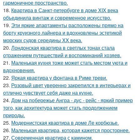
гармоничное пространство.
18.
Квартира в Санкт-петербурге в доме XIX века
объединила винтаж и современное искусство.
19.
Эти яркие апартаменты расположены прямо на
борту круизного лайнера и вдохновлены эстетикой
морских судов середины XX века.
20.
Лондонская квартира в светлых тонах стала
отражением путешествий и воспоминаний хозяев.
21.
Маленькая кухня тоже может стать местом уюта и
вдохновения.
22.
Яркая квартира у фонтана в Риме треви.
23.
Розовый цвет уверенно закрепился в интерьерах и
отлично чувствует себя даже на кухне.
24.
Дом на побережье Ангра - дус - рейс - яркий пример
того, как архитектура может стать продолжением
природы.
25.
Модернистская квартира в доме Ле корбюзье.
26.
Маленькая квартира, которая кажется просторнее.
27.
Современная квартира с камином.