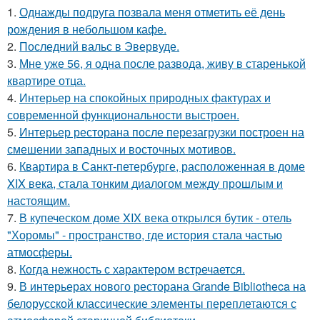
1.
Однажды подруга позвала меня отметить её день
рождения в небольшом кафе.
2.
Последний вальс в Эвервуде.
3.
Мне уже 56, я одна после развода, живу в старенькой
квартире отца.
4.
Интерьер на спокойных природных фактурах и
современной функциональности выстроен.
5.
Интерьер ресторана после перезагрузки построен на
смешении западных и восточных мотивов.
6.
Квартира в Санкт-петербурге, расположенная в доме
XIX века, стала тонким диалогом между прошлым и
настоящим.
7.
В купеческом доме XIX века открылся бутик - отель
"Хоромы" - пространство, где история стала частью
атмосферы.
8.
Когда нежность с характером встречается.
9.
В интерьерах нового ресторана Grande Bibliotheca на
белорусской классические элементы переплетаются с