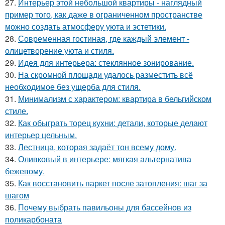
27.
Интерьер этой небольшой квартиры - наглядный
пример того, как даже в ограниченном пространстве
можно создать атмосферу уюта и эстетики.
28.
Современная гостиная, где каждый элемент -
олицетворение уюта и стиля.
29.
Идея для интерьера: стеклянное зонирование.
30.
На скромной площади удалось разместить всё
необходимое без ущерба для стиля.
31.
Минимализм с характером: квартира в бельгийском
стиле.
32.
Как обыграть торец кухни: детали, которые делают
интерьер цельным.
33.
Лестница, которая задаёт тон всему дому.
34.
Оливковый в интерьере: мягкая альтернатива
бежевому.
35.
Как восстановить паркет после затопления: шаг за
шагом
36.
Почему выбрать павильоны для бассейнов из
поликарбоната