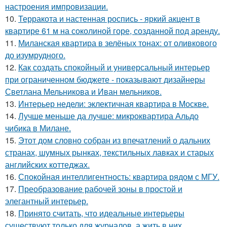
настроения импровизации.
10.
Терракота и настенная роспись - яркий акцент в
квартире 61 м на соколиной горе, созданной под аренду.
11.
Миланская квартира в зелёных тонах: от оливкового
до изумрудного.
12.
Как создать спокойный и универсальный интерьер
при ограниченном бюджете - показывают дизайнеры
Светлана Мельникова и Иван мельников.
13.
Интерьер недели: эклектичная квартира в Москве.
14.
Лучше меньше да лучше: микроквартира Альдо
чибика в Милане.
15.
Этот дом словно собран из впечатлений о дальних
странах, шумных рынках, текстильных лавках и старых
английских коттеджах.
16.
Спокойная интеллигентность: квартира рядом с МГУ.
17.
Преобразование рабочей зоны в простой и
элегантный интерьер.
18.
Принято считать, что идеальные интерьеры
существуют только для журналов, а жить в них