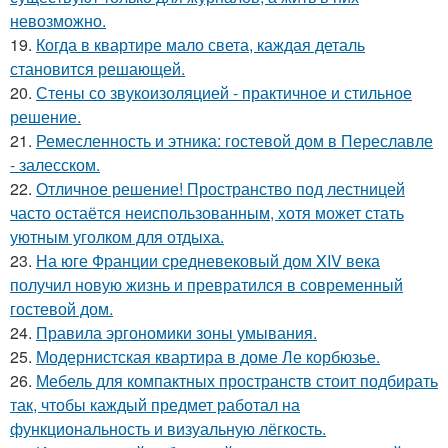
невозможно.
19.
Когда в квартире мало света, каждая деталь
становится решающей.
20.
Стены со звукоизоляцией - практичное и стильное
решение.
21.
Ремесленность и этника: гостевой дом в Переславле
- залесском.
22.
Отличное решение! Пространство под лестницей
часто остаётся неиспользованным, хотя может стать
уютным уголком для отдыха.
23.
На юге Франции средневековый дом XIV века
получил новую жизнь и превратился в современный
гостевой дом.
24.
Правила эргономики зоны умывания.
25.
Модернистская квартира в доме Ле корбюзье.
26.
Мебель для компактных пространств стоит подбирать
так, чтобы каждый предмет работал на
функциональность и визуальную лёгкость.