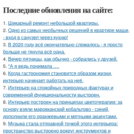
Последние обновления на сайте:
1.
Шикарный ремонт небольшой квартиры.
2.
Одно из самых необычных решений в квартире маши,
- вход в санузел через кухню!
3.
В 2020 году всё окончательно сломалось - я просто
больше не тянула всё одна.
4.
Вечер пятницы, как обычно - собрались у друзей.
5.
"А я ведь понимала ….
6.
Когда гастрономия становится образом жизни,
интерьер начинает работать на неё.
7.
Интерьер на спокойных природных фактурах и
современной функциональности выстроен.
8.
Интерьер построен на принципах цветотерапии: за
основу взяли марокканский кобальтово - синий,
дополнили его оранжевыми и мятными акцентами.
9.
Музыка стала отправной точкой этого интерьера:
пространство выстроено вокруг инструментов и