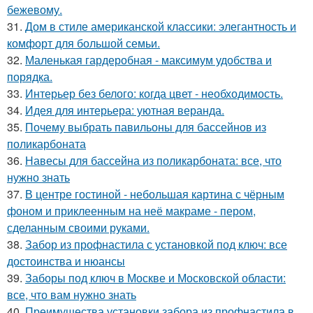
бежевому.
31.
Дом в стиле американской классики: элегантность и
комфорт для большой семьи.
32.
Маленькая гардеробная - максимум удобства и
порядка.
33.
Интерьер без белого: когда цвет - необходимость.
34.
Идея для интерьера: уютная веранда.
35.
Почему выбрать павильоны для бассейнов из
поликарбоната
36.
Навесы для бассейна из поликарбоната: все, что
нужно знать
37.
В центре гостиной - небольшая картина с чёрным
фоном и приклеенным на неё макраме - пером,
сделанным своими руками.
38.
Забор из профнастила с установкой под ключ: все
достоинства и нюансы
39.
Заборы под ключ в Москве и Московской области:
все, что вам нужно знать
40.
Преимущества установки забора из профнастила в