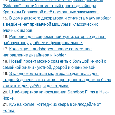
"Balance" - третий совместный проект дизайнера
Кристины Горшковой и её постоянных заказчиков.
15.
В доме датского декоратора и стилиста малу карберг
в ведбеке нет привычной мишуры и классических
елочных шаров.
16.
Решения для современной кухни, которые делают
рабочую зону удобнее и функциональнее.
17.
Коллекция Landshapes - новое совместное
направление дизайнера и Kohler.
18.
Новый проект можно сравнить с большой книгой о
семейной жизни - уютной, доброй и очень живой.
19.
Эта однокомнатная квартира создавалась для
старшей дочери заказчиков - пространства должно было
хватать и для учёбы, и для отдыха.
20.
Штаб-квартира кинокомпании Sandbox Films в Нью-
йорке.
21.
Куб на холме: коттедж из кедра в хиллсдейле от
Forma.