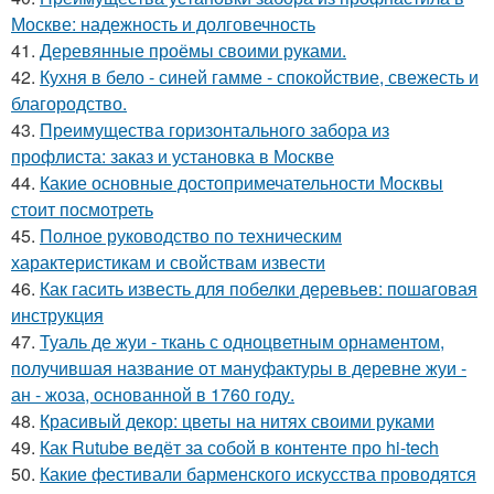
Москве: надежность и долговечность
41.
Деревянные проёмы своими руками.
42.
Кухня в бело - синей гамме - спокойствие, свежесть и
благородство.
43.
Преимущества горизонтального забора из
профлиста: заказ и установка в Москве
44.
Какие основные достопримечательности Москвы
стоит посмотреть
45.
Полное руководство по техническим
характеристикам и свойствам извести
46.
Как гасить известь для побелки деревьев: пошаговая
инструкция
47.
Туаль де жуи - ткань с одноцветным орнаментом,
получившая название от мануфактуры в деревне жуи -
ан - жоза, основанной в 1760 году.
48.
Красивый декор: цветы на нитях своими руками
49.
Как Rutube ведёт за собой в контенте про hi-tech
50.
Какие фестивали барменского искусства проводятся