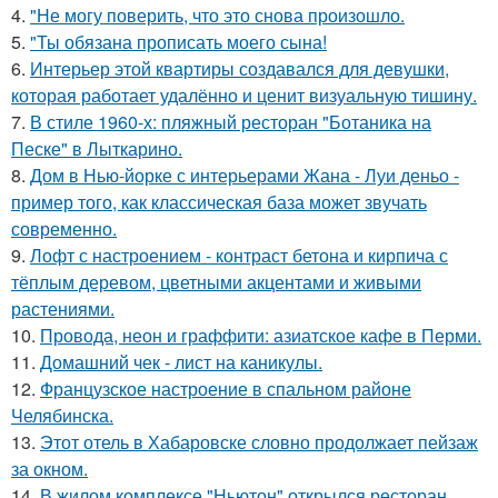
4.
"Не могу поверить, что это снова произошло.
5.
"Ты обязана прописать моего сына!
6.
Интерьер этой квартиры создавался для девушки,
которая работает удалённо и ценит визуальную тишину.
7.
В стиле 1960-х: пляжный ресторан "Ботаника на
Песке" в Лыткарино.
8.
Дом в Нью-йорке с интерьерами Жана - Луи деньо -
пример того, как классическая база может звучать
современно.
9.
Лофт с настроением - контраст бетона и кирпича с
тёплым деревом, цветными акцентами и живыми
растениями.
10.
Провода, неон и граффити: азиатское кафе в Перми.
11.
Домашний чек - лист на каникулы.
12.
Французское настроение в спальном районе
Челябинска.
13.
Этот отель в Хабаровске словно продолжает пейзаж
за окном.
14.
В жилом комплексе "Ньютон" открылся ресторан