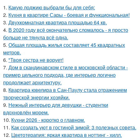
1.
Какую лоджию выбрали бы для себя:
2.
Кухня в квартире Сары - боевая и функциональная!
3.
Двухкомнатная квартира площадью 64 кв.
4.
В 2020 году всё окончательно сломалось - я просто
больше не тянула всё одна.
5.
Общая площадь жилья составляет 45 квадратных
метров.
6.
"Твоя сестра не ворует!
7.
Дом в скандинавском стиле в московской области -
пример цельного подхода, где интерьер логично
продолжает архитектуру.
8.
Квартира ювелира в Сан-Паулу стала отражением
творческой энергии хозяйки.
9.
Нежный интерьер для девушки - студентки
вдохновлён морем.
10.
Кухни 2026 - коротко о главном.
11.
Как создать уют в гостиной зимой: 3 полезных совета.
12.
Цветотерапия: яркая квартира в ноттинг - хилл.