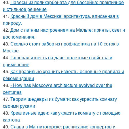
40.
Навесы из поликарбоната для бассейна: практичное
и стильное решение
41.
Красный дом в Мексике: архитектура, вписанная в
природу.
42.
Дом с летним настроением на Мальте: принты, свет и
воспоминания.
43.
Сколько стоит забор из профнастила на 10 соток в
Москве
44.
Гашеная известь на даче: полезные свойства и
применение
45.
Как правильно хранить известь: основные правила и
рекомендации
46.
- How has Moscow's architecture evolved over the
centuries
47.
Творим шедевры из бумаги: как украсить комнату
своими руками
48.
Креативные идеи: как украсить комнату с помощью
картона
49.
Слава в Магнитогорске: расписание концертов и