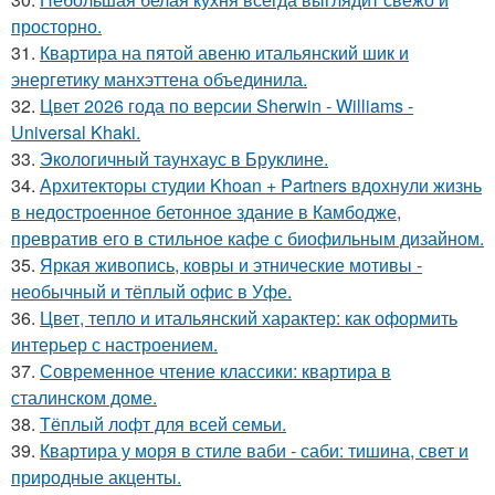
просторно.
31.
Квартира на пятой авеню итальянский шик и
энергетику манхэттена объединила.
32.
Цвет 2026 года по версии Sherwin - Williams -
Universal Khaki.
33.
Экологичный таунхаус в Бруклине.
34.
Архитекторы студии Khoan + Partners вдохнули жизнь
в недостроенное бетонное здание в Камбодже,
превратив его в стильное кафе с биофильным дизайном.
35.
Яркая живопись, ковры и этнические мотивы -
необычный и тёплый офис в Уфе.
36.
Цвет, тепло и итальянский характер: как оформить
интерьер с настроением.
37.
Современное чтение классики: квартира в
сталинском доме.
38.
Тёплый лофт для всей семьи.
39.
Квартира у моря в стиле ваби - саби: тишина, свет и
природные акценты.