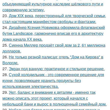
объединяющий культурное наследие шёлкового пути и
современную эстетику.
23.
Дом XIX века, перестроенный для творческой семьи,
стал настоящим манифестом свободы и фантазии.
24.
Дизайнер Ксения Новикова оформила флагманский
бутик Landscape, гармонично вписав его в архитектуру
дома начала ХХ века.
25.
Сиенна Миллер продаёт свой дом за 2, 61 миллиона
долларов.
26.
Не только резной палисад: отель "Дом на Кирова" в
Вологде.
27.
Экран под ванную: практичное и стильное решение.
28.
Сухой холодильник - это современное решение для
кухни, позволяющее хранить продукты без
использования электричества.
29.
Уют, баланс и внимание к деталям - именно так
можно описать этот проект, который начался с
небольшой бани и вырос в полноценный семейный дом.
30.
Небольшая белая кухня всегда выглядит свежо и