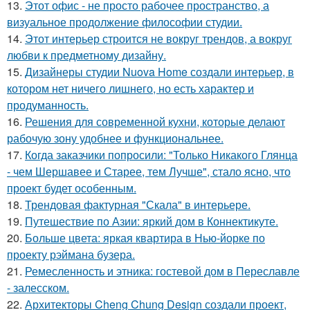
13.
Этот офис - не просто рабочее пространство, а
визуальное продолжение философии студии.
14.
Этот интерьер строится не вокруг трендов, а вокруг
любви к предметному дизайну.
15.
Дизайнеры студии Nuova Home создали интерьер, в
котором нет ничего лишнего, но есть характер и
продуманность.
16.
Решения для современной кухни, которые делают
рабочую зону удобнее и функциональнее.
17.
Когда заказчики попросили: "Только Никакого Глянца
- чем Шершавее и Старее, тем Лучше", стало ясно, что
проект будет особенным.
18.
Трендовая фактурная "Скала" в интерьере.
19.
Путешествие по Азии: яркий дом в Коннектикуте.
20.
Больше цвета: яркая квартира в Нью-йорке по
проекту рэймана бузера.
21.
Ремесленность и этника: гостевой дом в Переславле
- залесском.
22.
Архитекторы Cheng Chung Design создали проект,