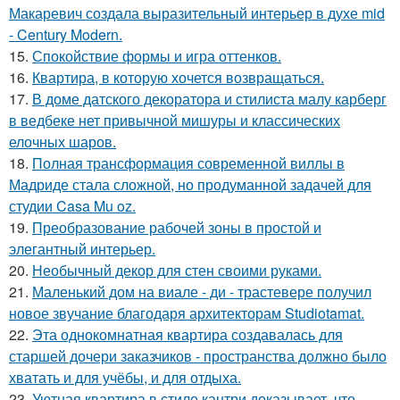
Макаревич создала выразительный интерьер в духе mid
- Century Modern.
15.
Спокойствие формы и игра оттенков.
16.
Квартира, в которую хочется возвращаться.
17.
В доме датского декоратора и стилиста малу карберг
в ведбеке нет привычной мишуры и классических
елочных шаров.
18.
Полная трансформация современной виллы в
Мадриде стала сложной, но продуманной задачей для
студии Casa Mu oz.
19.
Преобразование рабочей зоны в простой и
элегантный интерьер.
20.
Необычный декор для стен своими руками.
21.
Маленький дом на виале - ди - трастевере получил
новое звучание благодаря архитекторам Studiotamat.
22.
Эта однокомнатная квартира создавалась для
старшей дочери заказчиков - пространства должно было
хватать и для учёбы, и для отдыха.
23.
Уютная квартира в стиле кантри доказывает, что