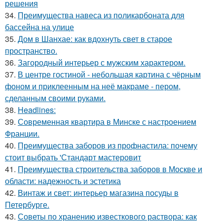
решения
34.
Преимущества навеса из поликарбоната для
бассейна на улице
35.
Дом в Шанхае: как вдохнуть свет в старое
пространство.
36.
Загородный интерьер с мужским характером.
37.
В центре гостиной - небольшая картина с чёрным
фоном и приклеенным на неё макраме - пером,
сделанным своими руками.
38.
Headlines:
39.
Современная квартира в Минске с настроением
Франции.
40.
Преимущества заборов из профнастила: почему
стоит выбрать 'Стандарт мастеровит
41.
Преимущества строительства заборов в Москве и
области: надежность и эстетика
42.
Винтаж и свет: интерьер магазина посуды в
Петербурге.
43.
Советы по хранению известкового раствора: как