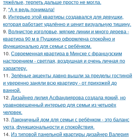
тяжёлые, терпеть дальше просто не могла.
7.
"А я ведь понимала!
8.
Интерьер этой квартиры создавался для девушки,
которая работает удалённо и ценит визуальную тишину.
9.
Волнистое изголовье, мягкие линии и много дерева -
квартира 90 м в Пушкино оформлена спокойно и
функционально для семьи с ребёнком.
10.
Современная квартира в Минске с французским
настроением - светлая, воздушная и очень личная по
характеру.
11.
Зелёные акценты давно вышли за пределы гостиной
и уверенно заняли всю квартиру - от прихожей до
ванной.
12.
Дизайнер лилия Асфандиярова создала яркий, но
уравновешенный интерьер для семьи из четырёх
человек.
13.
Лаконичный дом для семьи с ребёнком - это баланс
уюта, функциональности и спокойствия.
14.
Из типовой панельной квартиры дизайнер Валерия