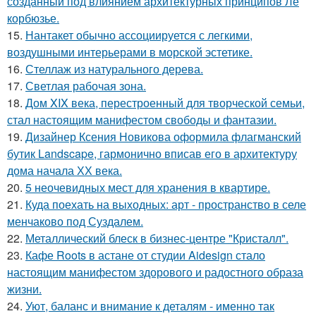
созданный под влиянием архитектурных принципов Ле
корбюзье.
15.
Нантакет обычно ассоциируется с легкими,
воздушными интерьерами в морской эстетике.
16.
Стеллаж из натурального дерева.
17.
Светлая рабочая зона.
18.
Дом XIX века, перестроенный для творческой семьи,
стал настоящим манифестом свободы и фантазии.
19.
Дизайнер Ксения Новикова оформила флагманский
бутик Landscape, гармонично вписав его в архитектуру
дома начала ХХ века.
20.
5 неочевидных мест для хранения в квартире.
21.
Куда поехать на выходных: арт - пространство в селе
менчаково под Суздалем.
22.
Металлический блеск в бизнес-центре "Кристалл".
23.
Кафе Roots в астане от студии Aidesign стало
настоящим манифестом здорового и радостного образа
жизни.
24.
Уют, баланс и внимание к деталям - именно так