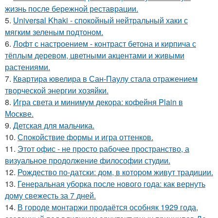
жизнь после бережной реставрации.
5.
Universal Khaki - спокойный нейтральный хаки с
мягким зеленым подтоном.
6.
Лофт с настроением - контраст бетона и кирпича с
тёплым деревом, цветными акцентами и живыми
растениями.
7.
Квартира ювелира в Сан-Паулу стала отражением
творческой энергии хозяйки.
8.
Игра света и минимум декора: кофейня Plain в
Москве.
9.
Детская для мальчика.
10.
Спокойствие формы и игра оттенков.
11.
Этот офис - не просто рабочее пространство, а
визуальное продолжение философии студии.
12.
Рождество по-датски: дом, в котором живут традиции.
13.
Генеральная уборка после нового года: как вернуть
дому свежесть за 7 дней.
14.
В городе монтаржи продаётся особняк 1929 года,