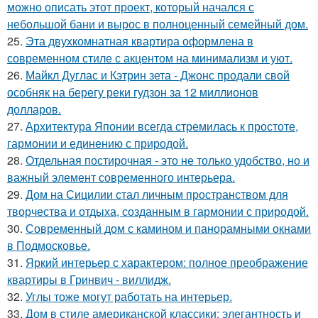
можно описать этот проект, который начался с
небольшой бани и вырос в полноценный семейный дом.
25.
Эта двухкомнатная квартира оформлена в
современном стиле с акцентом на минимализм и уют.
26.
Майкл Дуглас и Кэтрин зета - Джонс продали свой
особняк на берегу реки гудзон за 12 миллионов
долларов.
27.
Архитектура Японии всегда стремилась к простоте,
гармонии и единению с природой.
28.
Отдельная постирочная - это не только удобство, но и
важный элемент современного интерьера.
29.
Дом на Сицилии стал личным пространством для
творчества и отдыха, созданным в гармонии с природой.
30.
Современный дом с камином и панорамными окнами
в Подмосковье.
31.
Яркий интерьер с характером: полное преображение
квартиры в Гринвич - виллидж.
32.
Углы тоже могут работать на интерьер.
33.
Дом в стиле американской классики: элегантность и