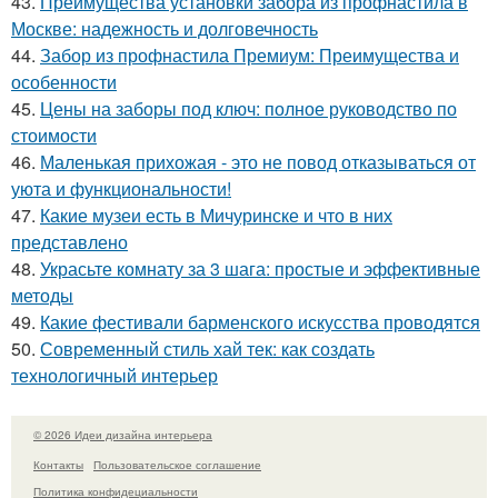
43.
Преимущества установки забора из профнастила в
Москве: надежность и долговечность
44.
Забор из профнастила Премиум: Преимущества и
особенности
45.
Цены на заборы под ключ: полное руководство по
стоимости
46.
Маленькая прихожая - это не повод отказываться от
уюта и функциональности!
47.
Какие музеи есть в Мичуринске и что в них
представлено
48.
Украсьте комнату за 3 шага: простые и эффективные
методы
49.
Какие фестивали барменского искусства проводятся
50.
Современный стиль хай тек: как создать
технологичный интерьер
© 2026 Идеи дизайна интерьера
Контакты
Пользовательское соглашение
Политика конфидециальности