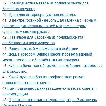
39.
Преимущества навеса из поликарбоната для
бассейна на улице
40.
Идея для интерьера: уютная веранда.
41.
В центре гостиной - небольшая картина с чёрным
фоном и приклеенным на неё макраме - пером,
сделанным своими руками.
42.
Павильон для бассейна из поликарбоната:
особенности и преимущества
43.
Рациональный минимализм в действии.
44.
Дом, в котором Элвис Пресли провёл медовый
месяц - теперь с обновлённым интерьером.
45.
Кухня в бело - синей гамме - спокойствие, свежесть и
благородство.
46.
Какой лучше забор из профнастила: расчет
стоимости погонного метра
47.
Как правильно хранить гашеную известь: советы и
рекомендации
48.
Пространство с характером: квартира Эммануэль
Симон в Париже.