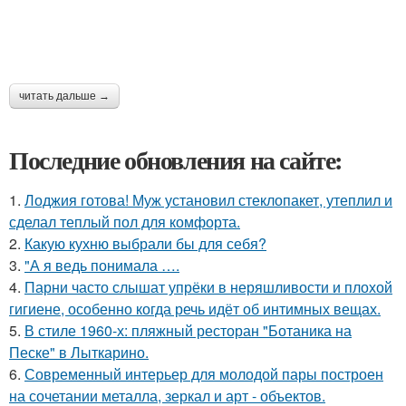
читать дальше →
Последние обновления на сайте:
1.
Лоджия готова! Муж установил стеклопакет, утеплил и
сделал теплый пол для комфорта.
2.
Какую кухню выбрали бы для себя?
3.
"А я ведь понимала ….
4.
Парни часто слышат упрёки в неряшливости и плохой
гигиене, особенно когда речь идёт об интимных вещах.
5.
В стиле 1960-х: пляжный ресторан "Ботаника на
Песке" в Лыткарино.
6.
Современный интерьер для молодой пары построен
на сочетании металла, зеркал и арт - объектов.