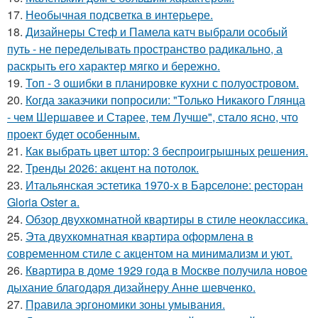
17.
Необычная подсветка в интерьере.
18.
Дизайнеры Стеф и Памела катч выбрали особый
путь - не переделывать пространство радикально, а
раскрыть его характер мягко и бережно.
19.
Топ - 3 ошибки в планировке кухни с полуостровом.
20.
Когда заказчики попросили: "Только Никакого Глянца
- чем Шершавее и Старее, тем Лучше", стало ясно, что
проект будет особенным.
21.
Как выбрать цвет штор: 3 беспроигрышных решения.
22.
Тренды 2026: акцент на потолок.
23.
Итальянская эстетика 1970-х в Барселоне: ресторан
Gloria Oster a.
24.
Обзор двухкомнатной квартиры в стиле неоклассика.
25.
Эта двухкомнатная квартира оформлена в
современном стиле с акцентом на минимализм и уют.
26.
Квартира в доме 1929 года в Москве получила новое
дыхание благодаря дизайнеру Анне шевченко.
27.
Правила эргономики зоны умывания.