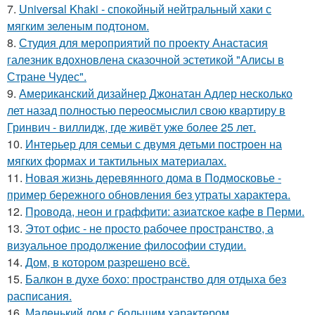
7.
Universal Khaki - спокойный нейтральный хаки с
мягким зеленым подтоном.
8.
Студия для мероприятий по проекту Анастасия
галезник вдохновлена сказочной эстетикой "Алисы в
Стране Чудес".
9.
Американский дизайнер Джонатан Адлер несколько
лет назад полностью переосмыслил свою квартиру в
Гринвич - виллидж, где живёт уже более 25 лет.
10.
Интерьер для семьи с двумя детьми построен на
мягких формах и тактильных материалах.
11.
Новая жизнь деревянного дома в Подмосковье -
пример бережного обновления без утраты характера.
12.
Провода, неон и граффити: азиатское кафе в Перми.
13.
Этот офис - не просто рабочее пространство, а
визуальное продолжение философии студии.
14.
Дом, в котором разрешено всё.
15.
Балкон в духе бохо: пространство для отдыха без
расписания.
16.
Маленький дом с большим характером.