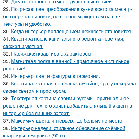
28.
Дом на острове патмос с душой и историей.
29.
Потрясающее преображение кухни всего за месяц -
без перепланировки, но с точным акцентом на свет,
текстуры и удобство.
30.
Когда интерьер воплощением нежности становится.
31.
Квартира после капитального ремонта - светлая,
свежая и уютная.
32.
Парижская квартира с характером.
33.
Магнитная полка в ванной - практичное и стильное
решение!
34.
Интерьер: свет и фактуры в гармонии.
35.
Квартира, которая нашлась случайно, сразу покорила
своим светом и простором.
36.
Текстурная картина своими руками - оригинальное
решение для тех, кто хочет добавить стильный акцент в
интерьер без лишних затрат.
37.
Максимум цвета: интерьер, где белому не место.
38.
Интерьер недели: стильное обновление съёмной
квартиры в Берлине (90 м).