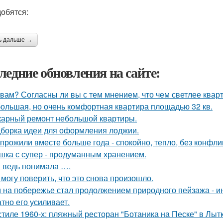
обятся:
ь дальше →
ледние обновления на сайте:
 вам? Согласны ли вы с тем мнением, что чем светлее квар
ольшая, но очень комфортная квартира площадью 32 кв.
арный ремонт небольшой квартиры.
борка идеи для оформления лоджии.
прожили вместе больше года - спокойно, тепло, без конфли
шка с супер - продуманным хранением.
я ведь понимала ….
 могу поверить, что это снова произошло.
 на побережье стал продолжением природного пейзажа - инт
атно его усиливает.
стиле 1960-х: пляжный ресторан "Ботаника на Песке" в Лыт