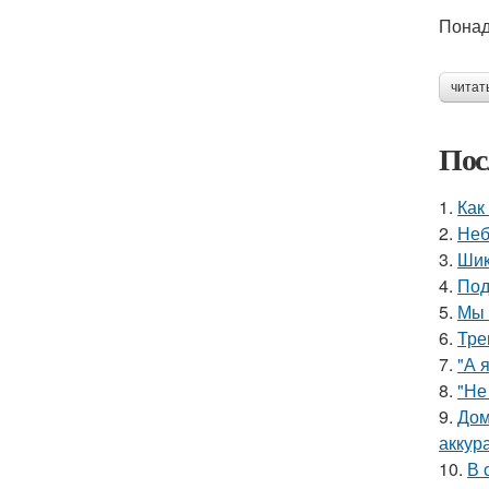
Понад
читат
Пос
1.
Как
2.
Неб
3.
Шик
4.
Под
5.
Мы 
6.
Тре
7.
"А 
8.
"Не
9.
Дом
аккур
10.
В 