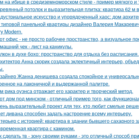
м на ибице в средиземноморском стиле - пример мягкого и
ревянный потолок и выразительная плитка: квартира 62 м в
дустриальное искусство и упорядоченный хаос: дом архит
 типовой панельной квартиры дизайнер Валерия Макаревич 
ry Modern.
от офис - не просто рабочее пространство, а визуальное 
машний чек - лист на каникулы.
лкон в духе бохо: пространство для отдыха без расписания.
хитектор Анна скорик создала эклектичный интерьер, объ
ы.
зайнер Жанна денишева создала спокойное и универсально
оенное на лаконичной и выдержанной палитре.
м рика оуэнса отражает его характер и творческий метод.
от дом под минском - отличный пример того, как функциональ
ень выразительный проект для тех, кто любит смелые реше
ет дивана способен задать настроение всему интерьеру.
терьер с историей: квартира в здании бывшего сахарного 
временная квартира с камином.
к сделать тв - зону своими руками - это отличный способ п