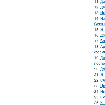
11.
До
12.
Де
13.
Ин
14.
Из
Centu
15.
Эт
16.
До
17.
Ба
18.
Ар
форм
19.
Ди
постр
20.
До
21.
Эт
22.
Оч
23.
Цв
24.
Ин
25.
Со
26.
Ка