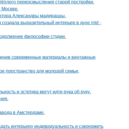
 тёплого переосмысления старой постройки.
 Москве.
ектора Александры мадираццы.
создала выразительный интерьер в духе mid -
продолжение философии студии.
единив современные материалы и винтажные
е пространство для молодой семьи,
ность и эстетика могут идти рука об руку.
ния.
завода в Амстердаме.
ридать интерьеру индивидуальность и сэкономить