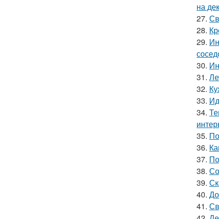
на де
27.
Св
28.
Кр
29.
Ин
сосед
30.
Ин
31.
Ле
32.
Ку
33.
Ид
34.
Те
интер
35.
По
36.
Ка
37.
По
38.
Со
39.
Ск
40.
До
41.
Св
42.
Де