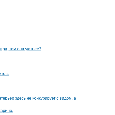
тира, тем она уютнее?
ктов.
ерьер здесь не конкурирует с видом, а
карино.