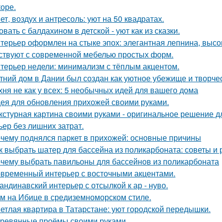
коре.
ет, воздух и антресоль: уют на 50 квадратах.
овать с балдахином в детской - уют как из сказки.
терьер оформлен на стыке эпох: элегантная лепнина, высок
ствуют с современной мебелью простых форм.
терьер недели: минимализм с тёплым акцентом.
тний дом в Дании был создан как уютное убежище и творчес
хня не как у всех: 5 необычных идей для вашего дома
ея для обновления прихожей своими руками.
кстурная картина своими руками - оригинальное решение для
ьер без лишних затрат.
чему поднялся паркет в прихожей: основные причины
к выбрать шатер для бассейна из поликарбоната: советы и
чему выбрать павильоны для бассейнов из поликарбоната
временный интерьер с восточными акцентами.
андинавский интерьер с отсылкой к ар - нуво.
м на Ибице в средиземноморском стиле.
етлая квартира в Татарстане: уют городской передышки.
ревянные проёмы своими руками.