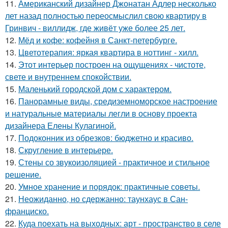
11.
Американский дизайнер Джонатан Адлер несколько
лет назад полностью переосмыслил свою квартиру в
Гринвич - виллидж, где живёт уже более 25 лет.
12.
Мёд и кофе: кофейня в Санкт-петербурге.
13.
Цветотерапия: яркая квартира в ноттинг - хилл.
14.
Этот интерьер построен на ощущениях - чистоте,
свете и внутреннем спокойствии.
15.
Маленький городской дом с характером.
16.
Панорамные виды, средиземноморское настроение
и натуральные материалы легли в основу проекта
дизайнера Елены Кулагиной.
17.
Подоконник из обрезков: бюджетно и красиво.
18.
Скругление в интерьере.
19.
Стены со звукоизоляцией - практичное и стильное
решение.
20.
Умное хранение и порядок: практичные советы.
21.
Неожиданно, но сдержанно: таунхаус в Сан-
франциско.
22.
Куда поехать на выходных: арт - пространство в селе