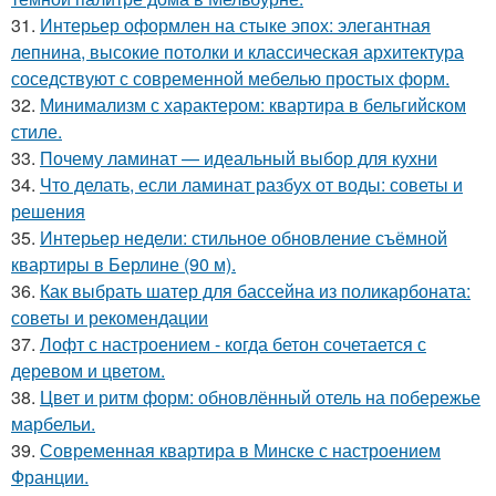
31.
Интерьер оформлен на стыке эпох: элегантная
лепнина, высокие потолки и классическая архитектура
соседствуют с современной мебелью простых форм.
32.
Минимализм с характером: квартира в бельгийском
стиле.
33.
Почему ламинат — идеальный выбор для кухни
34.
Что делать, если ламинат разбух от воды: советы и
решения
35.
Интерьер недели: стильное обновление съёмной
квартиры в Берлине (90 м).
36.
Как выбрать шатер для бассейна из поликарбоната:
советы и рекомендации
37.
Лофт с настроением - когда бетон сочетается с
деревом и цветом.
38.
Цвет и ритм форм: обновлённый отель на побережье
марбельи.
39.
Современная квартира в Минске с настроением
Франции.