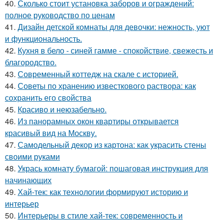
40.
Сколько стоит установка заборов и ограждений:
полное руководство по ценам
41.
Дизайн детской комнаты для девочки: нежность, уют
и функциональность.
42.
Кухня в бело - синей гамме - спокойствие, свежесть и
благородство.
43.
Современный коттедж на скале с историей.
44.
Советы по хранению известкового раствора: как
сохранить его свойства
45.
Красиво и неюзабельно.
46.
Из панорамных окон квартиры открывается
красивый вид на Москву.
47.
Самодельный декор из картона: как украсить стены
своими руками
48.
Укрась комнату бумагой: пошаговая инструкция для
начинающих
49.
Хай-тек: как технологии формируют историю и
интерьер
50.
Интерьеры в стиле хай-тек: современность и