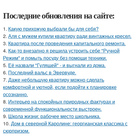
Последние обновления на сайте:
1.
Какую прихожую выбрали бы для себя?
2.
Аля с мужем купили квартиру ради винтажных кресел.
3.
Квартира после проведения капитального ремонта.
4.
Как-то внезапно я решила устроить себе "Ручной
Режим" и помыть посуду без помощи техники.
5.
Её назвали "Гулящей" - и выгнали из дома.
6.
Последний вальс в Эвервуде.
7.
Даже небольшую квартиру можно сделать
комфортной и уютной, если подойти к планировке
осознанно.
8.
Интерьер на спокойных природных фактурах и
современной функциональности выстроен.
9.
Школа жизни: рабочее место школьника.
10.
Дом в северной Каролине: георгианская классика с
сюрпризом.