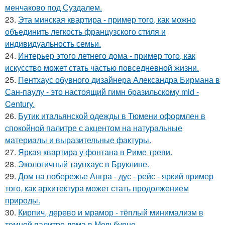
менчаково под Суздалем.
23.
Эта минская квартира - пример того, как можно
объединить легкость французского стиля и
индивидуальность семьи.
24.
Интерьер этого летнего дома - пример того, как
искусство может стать частью повседневной жизни.
25.
Пентхаус обувного дизайнера Александра Бирмана в
Сан-паулу - это настоящий гимн бразильскому mid -
Century.
26.
Бутик итальянской одежды в Тюмени оформлен в
спокойной палитре с акцентом на натуральные
материалы и выразительные фактуры.
27.
Яркая квартира у фонтана в Риме треви.
28.
Экологичный таунхаус в Бруклине.
29.
Дом на побережье Ангра - дус - рейс - яркий пример
того, как архитектура может стать продолжением
природы.
30.
Кирпич, дерево и мрамор - тёплый минимализм в
темной палитре дома в Мельбурне.