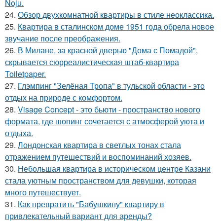
Noju.
24.
Обзор двухкомнатной квартиры в стиле неоклассика.
25.
Квартира в сталинском доме 1951 года обрела новое
звучание после преображения.
26.
В Милане, за красной дверью "Дома с Помадой",
скрывается сюрреалистическая штаб-квартира
Toiletpaper.
27.
Глэмпинг "Зелёная Тропа" в тульской области - это
отдых на природе с комфортом.
28.
Visage Concept - это бьюти - пространство нового
формата, где шопинг сочетается с атмосферой уюта и
отдыха.
29.
Лондонская квартира в светлых тонах стала
отражением путешествий и воспоминаний хозяев.
30.
Небольшая квартира в историческом центре Казани
стала уютным пространством для девушки, которая
много путешествует.
31.
Как превратить "Бабушкину" квартиру в
привлекательный вариант для аренды?