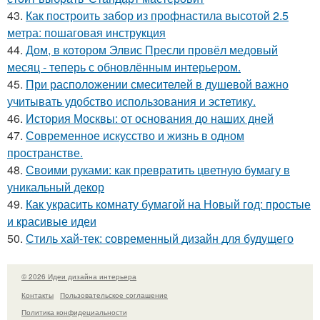
43.
Как построить забор из профнастила высотой 2.5
метра: пошаговая инструкция
44.
Дом, в котором Элвис Пресли провёл медовый
месяц - теперь с обновлённым интерьером.
45.
При расположении смесителей в душевой важно
учитывать удобство использования и эстетику.
46.
История Москвы: от основания до наших дней
47.
Современное искусство и жизнь в одном
пространстве.
48.
Своими руками: как превратить цветную бумагу в
уникальный декор
49.
Как украсить комнату бумагой на Новый год: простые
и красивые идеи
50.
Стиль хай-тек: современный дизайн для будущего
© 2026 Идеи дизайна интерьера
Контакты
Пользовательское соглашение
Политика конфидециальности