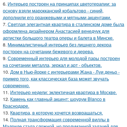
6.
Интерьер построен на принципах цветотерапии: за
основу взяли марокканский кобальтово - синий,
дополнили его оранжевыми и мятными акцентами.
7.
Светлая элегантная квартира в сталинском доме была
оформлена дизайнером Анастасией венедчук для
артистки большого театра оперы и балета в Минске.
8.
Минималистичный интерьер без лишнего декора
построен на сочетании бежевого и дерева.
9.
Современный интерьер для молодой пары построен
на сочетании металла, зеркал и арт - объектов.
10.
Дом в Нью-йорке с интерьерами Жана - Луи деньо -
пример того, как классическая база может звучать
современно.
11.
Интерьер недели: эклектичная квартира в Москве.
12.
Камень как главный акцент: шоурум Blanco в
Краснодаре.
13.
Квартира, в которую хочется возвращаться.
14.
Полная трансформация современной виллы в
Мадриде стала сложной, но продуманной задачей для