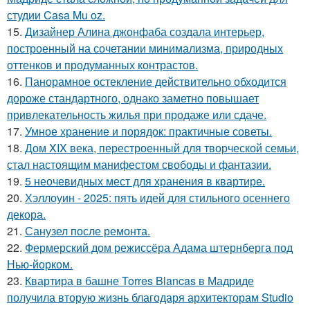
студии Casa Mu oz.
15.
Дизайнер Алина джонфаба создала интерьер,
построенный на сочетании минимализма, природных
оттенков и продуманных контрастов.
16.
Панорамное остекление действительно обходится
дороже стандартного, однако заметно повышает
привлекательность жилья при продаже или сдаче.
17.
Умное хранение и порядок: практичные советы.
18.
Дом XIX века, перестроенный для творческой семьи,
стал настоящим манифестом свободы и фантазии.
19.
5 неочевидных мест для хранения в квартире.
20.
Хэллоуин - 2025: пять идей для стильного осеннего
декора.
21.
Санузел после ремонта.
22.
Фермерский дом режиссёра Адама штернберга под
Нью-йорком.
23.
Квартира в башне Torres Blancas в Мадриде
получила вторую жизнь благодаря архитекторам Studio