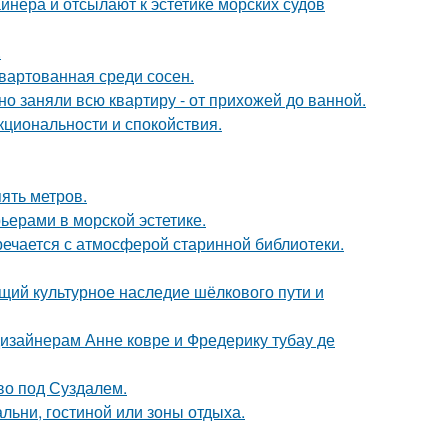
йнера и отсылают к эстетике морских судов
.
швартованная среди сосен.
о заняли всю квартиру - от прихожей до ванной.
кциональности и спокойствия.
ять метров.
ьерами в морской эстетике.
речается с атмосферой старинной библиотеки.
щий культурное наследие шёлкового пути и
дизайнерам Анне ковре и Фредерику тубау де
ово под Суздалем.
льни, гостиной или зоны отдыха.