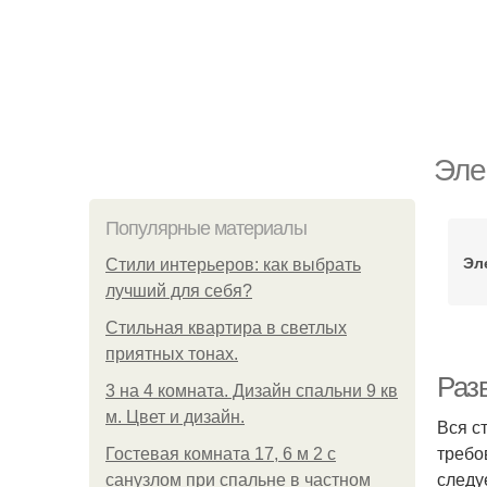
Эле
Популярные материалы
Эл
Стили интерьеров: как выбрать
лучший для себя?
Стильная квартира в светлых
приятных тонах.
Раз
3 на 4 комната. Дизайн спальни 9 кв
м. Цвет и дизайн.
Вся с
требо
Гостевая комната 17, 6 м 2 с
следу
санузлом при спальне в частном