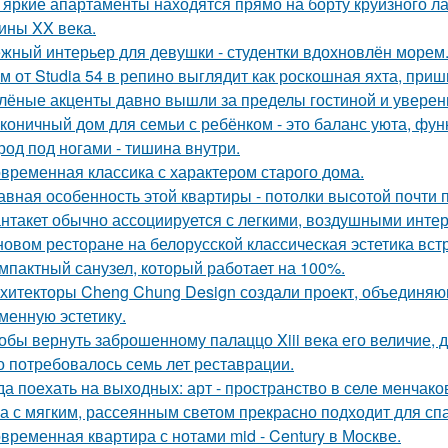
 яркие апартаменты находятся прямо на борту круизного ла
ины XX века.
жный интерьер для девушки - студентки вдохновлён морем
м от Studia 54 в репино выглядит как роскошная яхта, при
лёные акценты давно вышли за пределы гостиной и уверенн
коничный дом для семьи с ребёнком - это баланс уюта, фун
род под ногами - тишина внутри.
временная классика с характером старого дома.
авная особенность этой квартиры - потолки высотой почти п
нтакет обычно ассоциируется с легкими, воздушными интер
новом ресторане на белорусской классическая эстетика вст
мпактный санузел, который работает на 100%.
хитекторы Cheng Chung Design создали проект, объединяю
менную эстетику.
обы вернуть заброшенному палаццо Xiii века его величие, 
о потребовалось семь лет реставрации.
да поехать на выходных: арт - пространство в селе менчак
а с мягким, рассеянным светом прекрасно подходит для спа
временная квартира с нотами mid - Century в Москве.