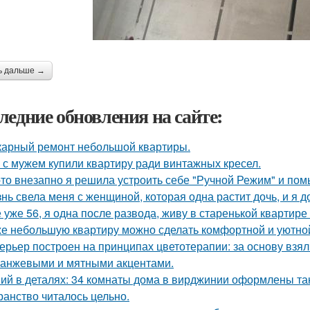
ь дальше →
ледние обновления на сайте:
арный ремонт небольшой квартиры.
 с мужем купили квартиру ради винтажных кресел.
-то внезапно я решила устроить себе "Ручной Режим" и пом
нь свела меня с женщиной, которая одна растит дочь, и я 
 уже 56, я одна после развода, живу в старенькой квартире 
е небольшую квартиру можно сделать комфортной и уютной,
ерьер построен на принципах цветотерапии: за основу взял
ранжевыми и мятными акцентами.
ий в деталях: 34 комнаты дома в вирджинии оформлены так,
ранство читалось цельно.