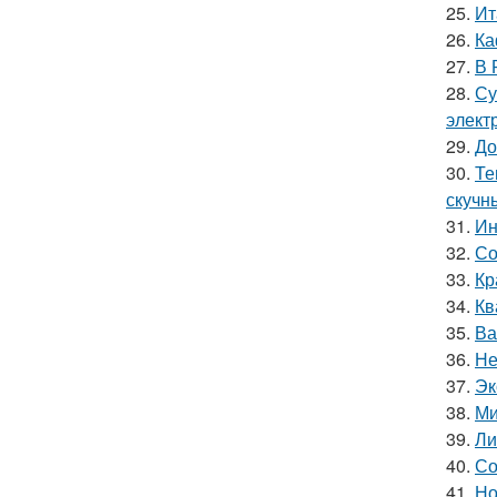
25.
Ит
26.
Ка
27.
В 
28.
Су
элект
29.
До
30.
Те
скучн
31.
Ин
32.
Со
33.
Кр
34.
Кв
35.
Ва
36.
Не
37.
Эк
38.
Ми
39.
Ли
40.
Со
41.
Но