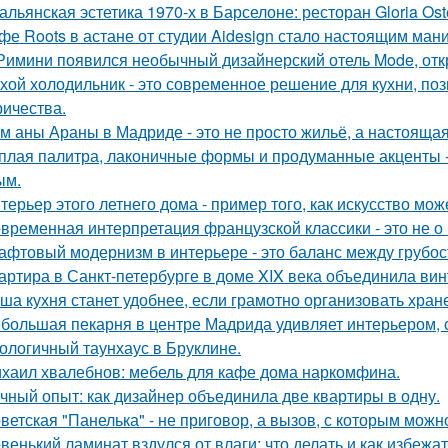
альянская эстетика 1970-х в Барселоне: ресторан Gloria Oste
фе Roots в астане от студии Aidesign стало настоящим ман
Римини появился необычный дизайнерский отель Mode, откр
хой холодильник - это современное решение для кухни, по
ричества.
м аны Араны в Мадриде - это не просто жильё, а настояща
плая палитра, лаконичные формы и продуманные акценты -
ым.
терьер этого летнего дома - пример того, как искусство мо
временная интерпретация французской классики - это не о 
афтовый модернизм в интерьере - это баланс между грубо
артира в Санкт-петербурге в доме XIX века объединила вин
ша кухня станет удобнее, если грамотно организовать хран
большая пекарня в центре Мадрида удивляет интерьером,
ологичный таунхаус в Бруклине.
хаил хвалебнов: мебель для кафе дома наркомфина.
чный опыт: как дизайнер объединила две квартиры в одну.
ветская "Панелька" - не приговор, а вызов, с которым можн
венький ламинат вздулся от влаги: что делать и как избежа