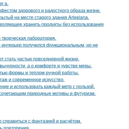
r a.
ифестом здорового и радостного образа жизни.
ытый на месте старого здания Arlesiana.
зволяющее хранить продукты без использования
я творческая лаборатория.
 интерьер получился функциональным, но не
жет стать частью повседневной жизни.
вычурности, а о комфорте и чувстве меры.
стью формы и теплом ручной работы.
таж и современное искусство.
ение и использовать каждый метр с пользой.
 сочетающим природные мотивы и футуризм.
о справиться с фантазией и расчётом.
ть повторения