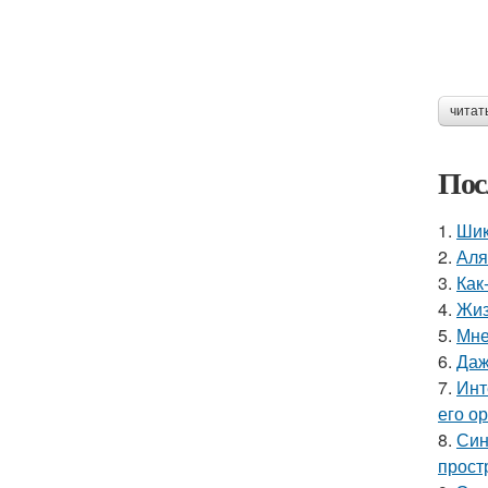
читат
Пос
1.
Шик
2.
Аля
3.
Как
4.
Жиз
5.
Мне
6.
Даж
7.
Инт
его о
8.
Син
прост