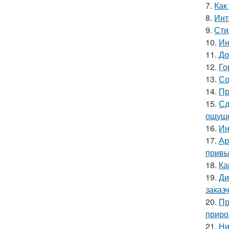
7.
Как
8.
Инт
9.
Сти
10.
Ин
11.
До
12.
Го
13.
Со
14.
Пр
15.
Сд
ощуще
16.
Ин
17.
Ар
привы
18.
Ка
19.
Ди
заказ
20.
Пр
приро
21.
Ни