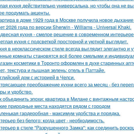
лая кухня действительно универсальна, но чтобы она не в
ее продумать акценты.
артира в доме 1929 года в Москве получила новое дыхание
ет 2026 года по версии Sherwin - Williams - Universal Khaki.
двесная кухня - смелое решение в современном интерьере
етлая кухня с подсветкой просторной и уютной выглядит.
хня в неоклассическом стиле всегда выглядит элегантно и у
нные комнаты становятся всё более смелыми и индивидуа
газин косметики в Торонто оформлен в духе старинных апте
ет, текстура и пышная зелень: отель в Паттайе.
глийский дом с историей в Челси.
трясающее преображение кухни всего за месяц - без перепл
уры и удобство.
к объединить эпохи: квартира в Милане с винтажным настр
кие природные места находятся рядом с городом
ленькая гардеробная - максимум удобства и порядка.
терьер без белого: когда цвет - необходимость.
терьер в стиле "Разрушенного Замка": как соединить роско