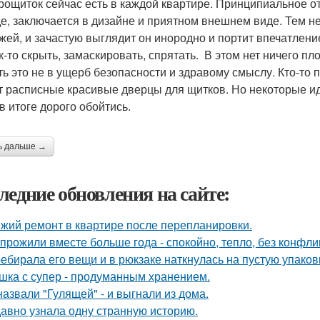
рощиток сейчас есть в каждой квартире. Принципиальное от
е, заключается в дизайне и приятном внешнем виде. Тем н
жей, и зачастую выглядит он инородно и портит впечатлени
ак-то скрыть, замаскировать, спрятать. В этом нет ничего п
ть это не в ущерб безопасности и здравому смыслу. Кто-то 
т расписные красивые дверцы для щитков. Но некоторые и
в итоге дорого обойтись.
ь дальше →
ледние обновления на сайте:
жий ремонт в квартире после перепланировки.
прожили вместе больше года - спокойно, тепло, без конфли
ебирала его вещи и в рюкзаке наткнулась на пустую упаковку
шка с супер - продуманным хранением.
назвали "Гулящей" - и выгнали из дома.
авно узнала одну странную историю.