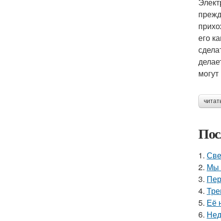
Элект
прежд
прихо
его к
сдела
делае
могут 
читат
Пос
1.
Све
2.
Мы 
3.
Пер
4.
Тре
5.
Её 
6.
Нед