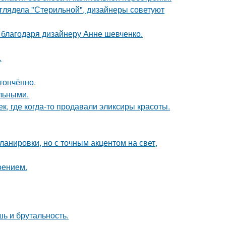
ыглядела "Стерильной", дизайнеры советуют
 благодаря дизайнеру Анне шевченко.
.
тончённо.
льными.
к, где когда-то продавали эликсиры красоты.
анировки, но с точным акцентом на свет,
оением.
шь и брутальность.