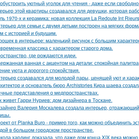
 обустроить уютный уголок для чтения - даже если свободно
ерьер этой квартиры создавался для девушки, которая рабо
ль 1970-х и керамика: новая коллекция La Redoute Int Rieurs
терьер для семьи с двумя детьми построен на мягких форм
м с историей и будущим.
рошек в интерьере: маленький рисунок с большим характер
временная классика с характером старого дома.
остранство, где рождаются идеи.
ержанная ванная с акцентом на детали: спокойная палитра
ние уюта и дорогого спокойствия.
терьер создавался для молодой пары, ценящей уют и хара
хитектор и основатель бюро Archistories Кира шаева создал
чные представления о медпространствах.
к живет Гарри Нуриев: дом дизайнера в Тоскане.
зайнер Валерия Москалева создала интерьер, отражающий 
чицы.
оект от Planka Buro - пример того, как можно объединить э
дой в большом городском пространстве.
кола хардинг доказала, что даже дом конца XIX века можно 