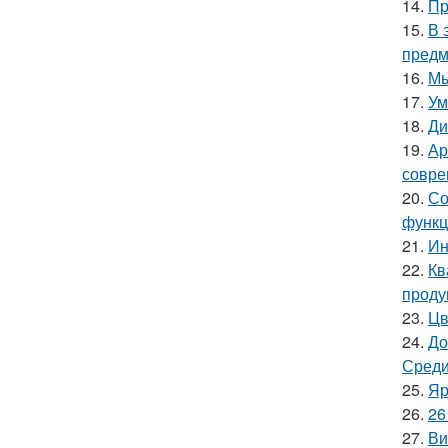
14.
Пр
15.
В 
предм
16.
Мы
17.
Ум
18.
Ди
19.
Ар
совре
20.
Со
функц
21.
Ин
22.
Кв
проду
23.
Цв
24.
До
Среди
25.
Яр
26.
26
27.
Ви