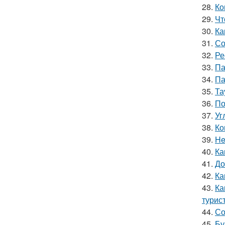
28.
Ко
29.
Чт
30.
Ка
31.
Со
32.
Ре
33.
Па
34.
Па
35.
Та
36.
По
37.
Уг
38.
Ко
39.
He
40.
Ка
41.
До
42.
Ка
43.
Ка
турис
44.
Со
45.
Бу