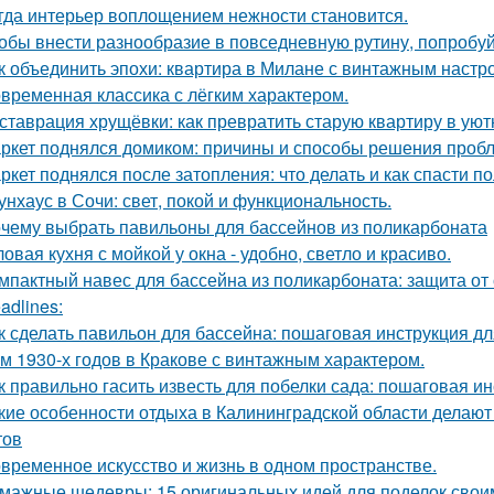
гда интерьер воплощением нежности становится.
обы внести разнообразие в повседневную рутину, попробуй
к объединить эпохи: квартира в Милане с винтажным настр
временная классика с лёгким характером.
ставрация хрущёвки: как превратить старую квартиру в уют
ркет поднялся домиком: причины и способы решения проб
ркет поднялся после затопления: что делать и как спасти п
унхаус в Сочи: свет, покой и функциональность.
чему выбрать павильоны для бассейнов из поликарбоната
ловая кухня с мойкой у окна - удобно, светло и красиво.
мпактный навес для бассейна из поликарбоната: защита от
adlines:
к сделать павильон для бассейна: пошаговая инструкция 
м 1930-х годов в Кракове с винтажным характером.
к правильно гасить известь для побелки сада: пошаговая и
кие особенности отдыха в Калининградской области делаю
тов
временное искусство и жизнь в одном пространстве.
мажные шедевры: 15 оригинальных идей для поделок свои