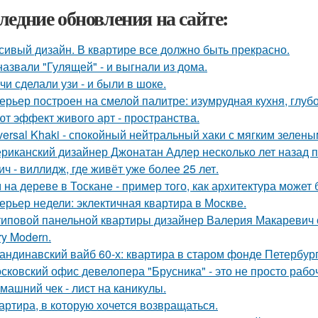
ледние обновления на сайте:
сивый дизайн. В квартире все должно быть прекрасно.
назвали "Гулящей" - и выгнали из дома.
чи сделали узи - и были в шоке.
ерьер построен на смелой палитре: изумрудная кухня, глуб
ют эффект живого арт - пространства.
versal Khaki - спокойный нейтральный хаки с мягким зелен
риканский дизайнер Джонатан Адлер несколько лет назад 
ич - виллидж, где живёт уже более 25 лет.
 на дереве в Тоскане - пример того, как архитектура може
ерьер недели: эклектичная квартира в Москве.
типовой панельной квартиры дизайнер Валерия Макаревич с
ry Modern.
андинавский вайб 60-х: квартира в старом фонде Петербург
сковский офис девелопера "Брусника" - это не просто рабо
машний чек - лист на каникулы.
артира, в которую хочется возвращаться.