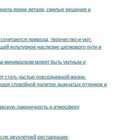
инила яркие детали, смелые решения и
сочетаются природа, творчество и уют.
щий культурное наследие шёлкового пути и
ак минимализм может быть уютным и
жет стать частью повседневной жизни.
даря спокойной палитре дымчатых оттенков и
авскую лаконичность и атмосферу
осле двухлетней реставрации.