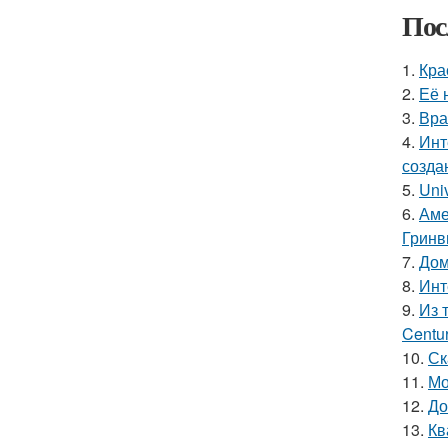
Пос
1.
Кра
2.
Её 
3.
Вра
4.
Инт
созда
5.
Uni
6.
Аме
Гринв
7.
Дом
8.
Инт
9.
Из 
Centu
10.
Ск
11.
Мо
12.
До
13.
Кв