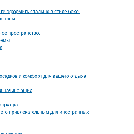
те оформить спальню в стиле бохо.
оением.
ное пространство.
лемы
ол
 осадков и комфорт для вашего отдыха
для начинающих
нструкция
т его привлекательным для иностранных
ми руками