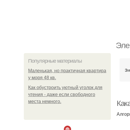
Эле
Популярные материалы
Эл
Маленькая, но практичная квартира
у моря 48 кв.
Как обустроить уютный уголок для
чтения - даже если свободного
места немного.
Как
Алгор