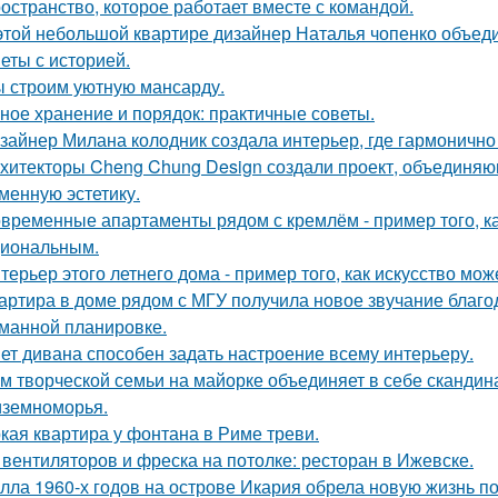
остранство, которое работает вместе с командой.
этой небольшой квартире дизайнер Наталья чопенко объед
еты с историей.
 строим уютную мансарду.
ное хранение и порядок: практичные советы.
зайнер Милана колодник создала интерьер, где гармонично 
хитекторы Cheng Chung Design создали проект, объединяю
менную эстетику.
временные апартаменты рядом с кремлём - пример того, к
иональным.
терьер этого летнего дома - пример того, как искусство мо
артира в доме рядом с МГУ получила новое звучание благо
манной планировке.
ет дивана способен задать настроение всему интерьеру.
м творческой семьи на майорке объединяет в себе скандин
земноморья.
кая квартира у фонтана в Риме треви.
 вентиляторов и фреска на потолке: ресторан в Ижевске.
лла 1960-х годов на острове Икария обрела новую жизнь п