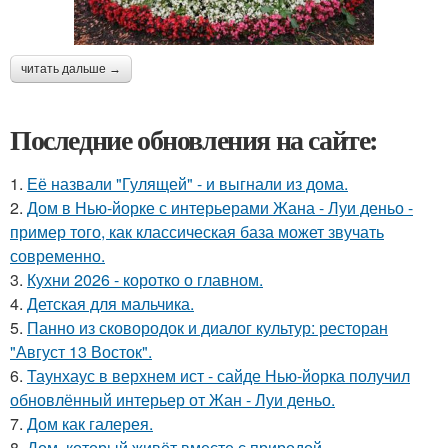
читать дальше →
Последние обновления на сайте:
1.
Её назвали "Гулящей" - и выгнали из дома.
2.
Дом в Нью-йорке с интерьерами Жана - Луи деньо -
пример того, как классическая база может звучать
современно.
3.
Кухни 2026 - коротко о главном.
4.
Детская для мальчика.
5.
Панно из сковородок и диалог культур: ресторан
"Август 13 Восток".
6.
Таунхаус в верхнем ист - сайде Нью-йорка получил
обновлённый интерьер от Жан - Луи деньо.
7.
Дом как галерея.
8.
Дом, который живёт вместе с природой.