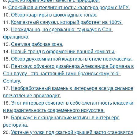
9.
Спокойная интеллигентность: квартира рядом с МГУ.
10.
Обзор квартиры в шоколадных тонах.
11.
Компактный санузел, который работает на 100%.
12.
Неожиданно, но сдержанно: таунхаус в Сан-
франциско.
13.
Светлая рабочая зона.
14.
Новый тренд в оформлении ванной комнаты.
15.
Обзор двухкомнатной квартиры в стиле неоклассика.
16.
Пентхаус обувного дизайнера Александра Бирмана в
Сан-паулу - это настоящий гимн бразильскому mid -
Century.
17.
Необработанный камень в интерьере всегда сильное
впечатление производит.
18.
Этот интерьер сочетает в себе элегантность классики
и выразительность современного искусства.
19.
Барнхаус и скандинавские мотивы в интерьере
ресторана.
20.
Уютные уголки под скатной крышей часто становятся