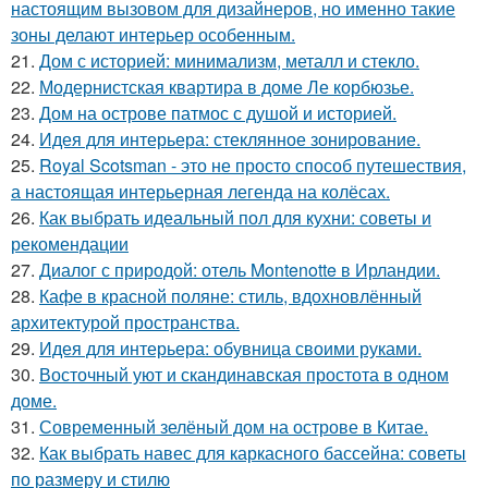
настоящим вызовом для дизайнеров, но именно такие
зоны делают интерьер особенным.
21.
Дом с историей: минимализм, металл и стекло.
22.
Модернистская квартира в доме Ле корбюзье.
23.
Дом на острове патмос с душой и историей.
24.
Идея для интерьера: стеклянное зонирование.
25.
Royal Scotsman - это не просто способ путешествия,
а настоящая интерьерная легенда на колёсах.
26.
Как выбрать идеальный пол для кухни: советы и
рекомендации
27.
Диалог с природой: отель Montenotte в Ирландии.
28.
Кафе в красной поляне: стиль, вдохновлённый
архитектурой пространства.
29.
Идея для интерьера: обувница своими руками.
30.
Восточный уют и скандинавская простота в одном
доме.
31.
Современный зелёный дом на острове в Китае.
32.
Как выбрать навес для каркасного бассейна: советы
по размеру и стилю