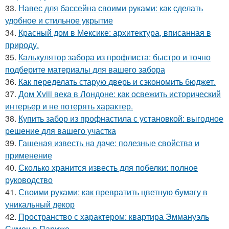
33.
Навес для бассейна своими руками: как сделать
удобное и стильное укрытие
34.
Красный дом в Мексике: архитектура, вписанная в
природу.
35.
Калькулятор забора из профлиста: быстро и точно
подберите материалы для вашего забора
36.
Как переделать старую дверь и сэкономить бюджет.
37.
Дом Xviii века в Лондоне: как освежить исторический
интерьер и не потерять характер.
38.
Купить забор из профнастила с установкой: выгодное
решение для вашего участка
39.
Гашеная известь на даче: полезные свойства и
применение
40.
Сколько хранится известь для побелки: полное
руководство
41.
Своими руками: как превратить цветную бумагу в
уникальный декор
42.
Пространство с характером: квартира Эммануэль
Симон в Париже.