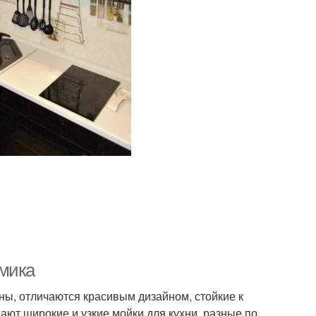
амика
ы, отличаются красивым дизайном, стойкие к
ют широкие и узкие мойки для кухни, разные по