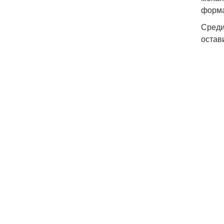
форма
Среди
остав