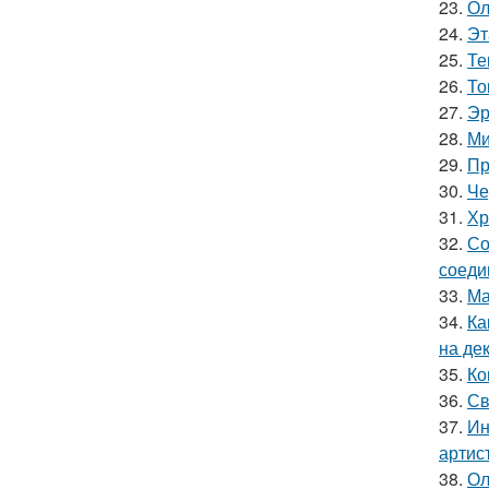
23.
Ол
24.
Эт
25.
Те
26.
То
27.
Эр
28.
Ми
29.
Пр
30.
Че
31.
Хр
32.
Со
соеди
33.
Ма
34.
Ка
на де
35.
Ко
36.
Св
37.
Ин
артис
38.
Ол