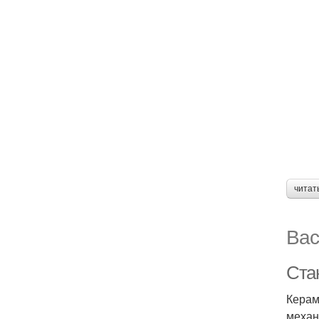
читат
Вас
Ста
Керам
механ