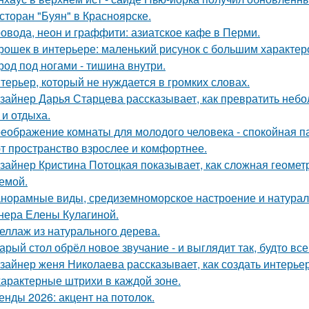
сторан "Буян" в Красноярске.
овода, неон и граффити: азиатское кафе в Перми.
рошек в интерьере: маленький рисунок с большим характер
род под ногами - тишина внутри.
терьер, который не нуждается в громких словах.
зайнер Дарья Старцева рассказывает, как превратить неб
 и отдыха.
еображение комнаты для молодого человека - спокойная п
т пространство взрослее и комфортнее.
зайнер Кристина Потоцкая показывает, как сложная геомет
емой.
норамные виды, средиземноморское настроение и натурал
нера Елены Кулагиной.
еллаж из натурального дерева.
арый стол обрёл новое звучание - и выглядит так, будто вс
зайнер женя Николаева рассказывает, как создать интерьер
характерные штрихи в каждой зоне.
енды 2026: акцент на потолок.