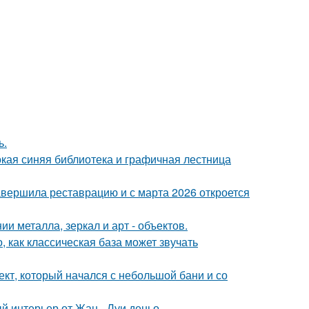
ь.
окая синяя библиотека и графичная лестница
завершила реставрацию и с марта 2026 откроется
 металла, зеркал и арт - объектов.
, как классическая база может звучать
оект, который начался с небольшой бани и со
й интерьер от Жан - Луи деньо.