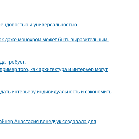
 трендовостью и универсальностью.
 как даже монохром может быть выразительным.
да требует.
ример того, как архитектура и интерьер могут
ридать интерьеру индивидуальность и сэкономить
зайнер Анастасия венедчук создавала для