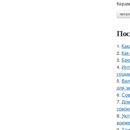
Керам
читат
Пос
1.
Как
2.
Как
3.
Бро
4.
Инт
созда
5.
Вил
для э
6.
Сов
7.
Дом
совре
8.
Уют
време
9.
Тау