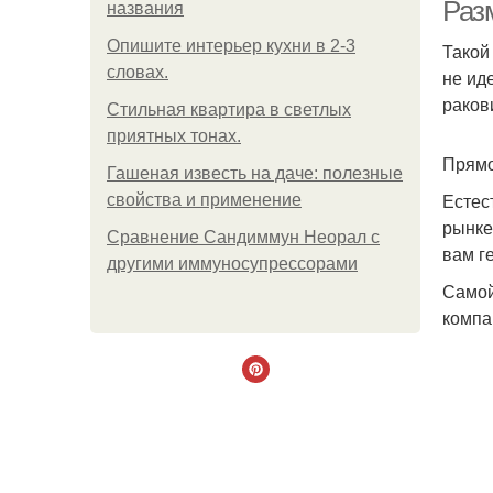
Раз
названия
Опишите интерьер кухни в 2-3
Такой
словах.
не ид
раков
Стильная квартира в светлых
приятных тонах.
Прямо
Гашеная известь на даче: полезные
Естес
свойства и применение
рынке
Сравнение Сандиммун Неорал с
вам г
другими иммуносупрессорами
Самой
компа