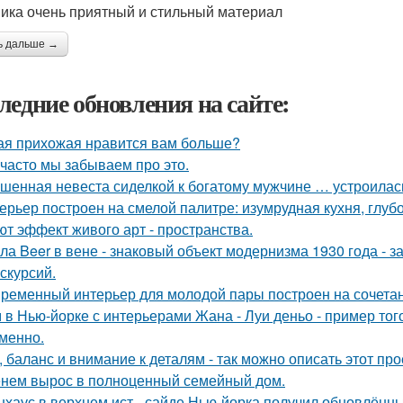
ика очень приятный и стильный материал
ь дальше →
ледние обновления на сайте:
ая прихожая нравится вам больше?
 часто мы забываем про это.
шенная невеста сиделкой к богатому мужчине … устроилас
ерьер построен на смелой палитре: изумрудная кухня, глуб
ют эффект живого арт - пространства.
ла Beer в вене - знаковый объект модернизма 1930 года - 
кскурсий.
ременный интерьер для молодой пары построен на сочетании
 в Нью-йорке с интерьерами Жана - Луи деньо - пример того
менно.
, баланс и внимание к деталям - так можно описать этот пр
нем вырос в полноценный семейный дом.
нхаус в верхнем ист - сайде Нью-йорка получил обновлённы