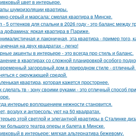
ивковый цвет в интерьере.
апы шумоизоляции квартиры.
мно-серый и марсала: смелая квартира в Минске.
п - 5 оттенков для спальни в 2026 году - это баланс между
а дофамина: яркая квартира в Париже.
нималистичная и лаконичная, эта квартира - пример того,
ачечная на двух квадратах - легко!
рные акценты в интерьере - это всегда про стиль и баланс.
анение в квартирах со сложной планировкой особого подхо
временный загородный дом в природном стиле - отличный п
няться с окружающей средой.
ленькая квартира, которая кажется просторнее.
к сделать тв - зону своими руками - это отличный способ п
коре.
гда интерьер воплощением нежности становится.
ет, воздух и антресоль: уют на 50 квадратах.
терьер этой светлой и элегантной квартиры в Сталинке ди
тки большого театра оперы и балета в Минске.
ивковый в интерьере: мягкая альтернатива бежевому.