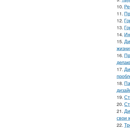
10.
Ре
11.
Пр
12.
Го
13.
Го
14.
Ин
15.
Ди
жизни
16.
Пр
делаю
17.
Ди
пробл
18.
Па
дизай
19.
Ст
20.
Ст
21.
Ди
свои 
22.
Тр