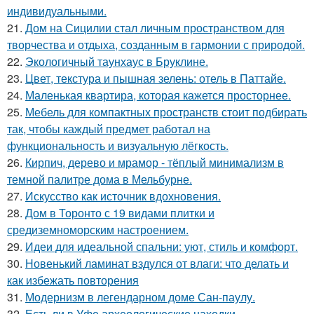
индивидуальными.
21.
Дом на Сицилии стал личным пространством для
творчества и отдыха, созданным в гармонии с природой.
22.
Экологичный таунхаус в Бруклине.
23.
Цвет, текстура и пышная зелень: отель в Паттайе.
24.
Маленькая квартира, которая кажется просторнее.
25.
Мебель для компактных пространств стоит подбирать
так, чтобы каждый предмет работал на
функциональность и визуальную лёгкость.
26.
Кирпич, дерево и мрамор - тёплый минимализм в
темной палитре дома в Мельбурне.
27.
Искусство как источник вдохновения.
28.
Дом в Торонто с 19 видами плитки и
средиземноморским настроением.
29.
Идеи для идеальной спальни: уют, стиль и комфорт.
30.
Новенький ламинат вздулся от влаги: что делать и
как избежать повторения
31.
Модернизм в легендарном доме Сан-паулу.
32.
Есть ли в Уфе археологические находки