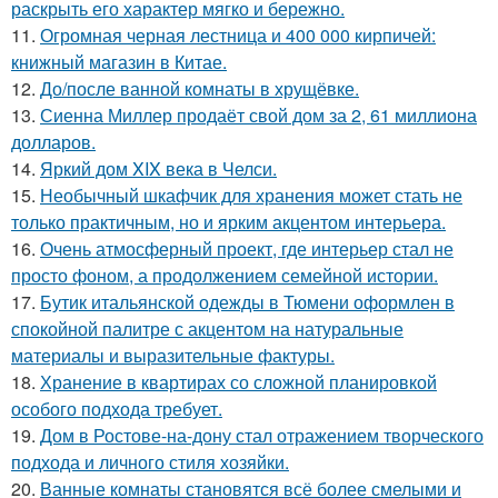
раскрыть его характер мягко и бережно.
11.
Огромная черная лестница и 400 000 кирпичей:
книжный магазин в Китае.
12.
До/после ванной комнаты в хрущёвке.
13.
Сиенна Миллер продаёт свой дом за 2, 61 миллиона
долларов.
14.
Яркий дом XIX века в Челси.
15.
Необычный шкафчик для хранения может стать не
только практичным, но и ярким акцентом интерьера.
16.
Очень атмосферный проект, где интерьер стал не
просто фоном, а продолжением семейной истории.
17.
Бутик итальянской одежды в Тюмени оформлен в
спокойной палитре с акцентом на натуральные
материалы и выразительные фактуры.
18.
Хранение в квартирах со сложной планировкой
особого подхода требует.
19.
Дом в Ростове-на-дону стал отражением творческого
подхода и личного стиля хозяйки.
20.
Ванные комнаты становятся всё более смелыми и