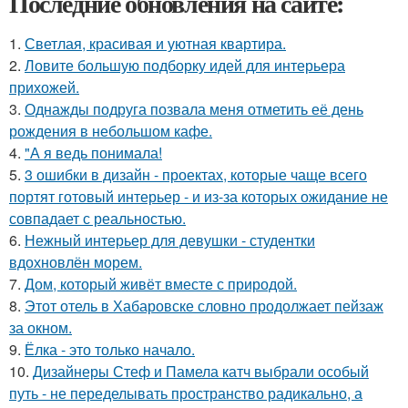
Последние обновления на сайте:
1.
Светлая, красивая и уютная квартира.
2.
Ловите большую подборку идей для интерьера
прихожей.
3.
Однажды подруга позвала меня отметить её день
рождения в небольшом кафе.
4.
"А я ведь понимала!
5.
3 ошибки в дизайн - проектах, которые чаще всего
портят готовый интерьер - и из-за которых ожидание не
совпадает с реальностью.
6.
Нежный интерьер для девушки - студентки
вдохновлён морем.
7.
Дом, который живёт вместе с природой.
8.
Этот отель в Хабаровске словно продолжает пейзаж
за окном.
9.
Ёлка - это только начало.
10.
Дизайнеры Стеф и Памела катч выбрали особый
путь - не переделывать пространство радикально, а