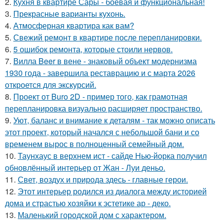
2.
Кухня в квартире Сары - боевая и функциональная!
3.
Прекрасные варианты кухонь.
4.
Атмосферная квартира как вам?
5.
Свежий ремонт в квартире после перепланировки.
6.
5 ошибок ремонта, которые стоили нервов.
7.
Вилла Beer в вене - знаковый объект модернизма
1930 года - завершила реставрацию и с марта 2026
откроется для экскурсий.
8.
Проект от Buro 2D - пример того, как грамотная
перепланировка визуально расширяет пространство.
9.
Уют, баланс и внимание к деталям - так можно описать
этот проект, который начался с небольшой бани и со
временем вырос в полноценный семейный дом.
10.
Таунхаус в верхнем ист - сайде Нью-йорка получил
обновлённый интерьер от Жан - Луи деньо.
11.
Свет, воздух и природа здесь - главные герои.
12.
Этот интерьер родился из диалога между историей
дома и страстью хозяйки к эстетике ар - деко.
13.
Маленький городской дом с характером.