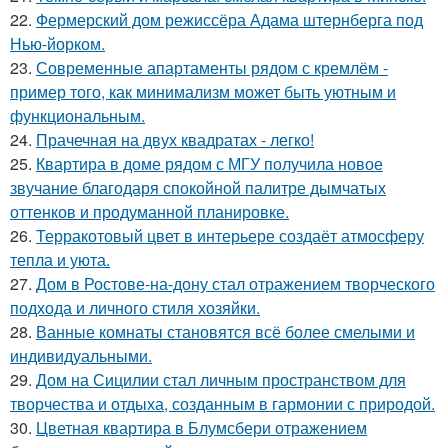
22.
Фермерский дом режиссёра Адама штернберга под
Нью-йорком.
23.
Современные апартаменты рядом с кремлём -
пример того, как минимализм может быть уютным и
функциональным.
24.
Прачечная на двух квадратах - легко!
25.
Квартира в доме рядом с МГУ получила новое
звучание благодаря спокойной палитре дымчатых
оттенков и продуманной планировке.
26.
Терракотовый цвет в интерьере создаёт атмосферу
тепла и уюта.
27.
Дом в Ростове-на-дону стал отражением творческого
подхода и личного стиля хозяйки.
28.
Ванные комнаты становятся всё более смелыми и
индивидуальными.
29.
Дом на Сицилии стал личным пространством для
творчества и отдыха, созданным в гармонии с природой.
30.
Цветная квартира в Блумсбери отражением