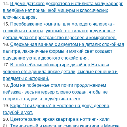
14.
В доме датского декоратора и стилиста малу карберг
в ведбеке нет привычной мишуры и классических
елочных шаров.
15.
Преображение комнаты для молодого человека -
спокойная палитра, уютный текстиль и продуманные
детали делают пространство взрослее и комфортнее.
16.
Сдержанная ванная с акцентом на детали: спокойная
палитра, лаконичные формы и мягкий свет создают
ощущение уюта и дорогого спокойствия.
17.
В этой небольшой квартире дизайнер Наталья
чопенко объединила яркие детали, смелые решения и
предметы с историей.
18.
Дом на побережье стал почти продолжением
пейзажа - весь интерьер словно создан, чтобы не
спорить с видом, а подчёркивать его.
19.
Кафе "Три Орешка" в Ростове-на-дону: дерево,
голубой и уют.
20.
Цветотерапия: яркая квартира в ноттинг - хилл.
21.
Темно-серый и марсала: смелая квартира в Минске.