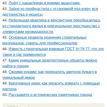
42.
Лофт с характером и яркими акцентами.
43.
Забор из профнастила с установкой под ключ: все
достоинства и нюансы
44.
Небольшая квартира в кенсингтоне преобразилась
из стандартного жилья в оригинальное пространство с
элементами неожиданности.
45.
Основные правила хранения строительных
материалов: советы для профессионалов
46.
Известь строительная комовая ГОСТ 9179 77: что это
такое и где применяется
47.
Какие уникальные архитектурные объекты можно
найти в городе
48.
Своими руками: как превратить цветную бумагу в
уникальный декор
49.
Креативные идеи: как украсить комнату с помощью
картона
50.
Расскажите о исторических памятниках города