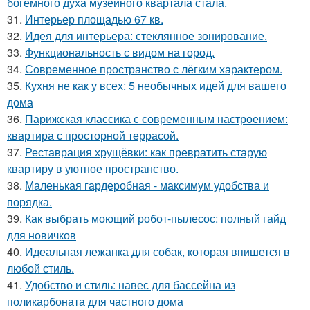
богемного духа музейного квартала стала.
31.
Интерьер площадью 67 кв.
32.
Идея для интерьера: стеклянное зонирование.
33.
Функциональность с видом на город.
34.
Современное пространство с лёгким характером.
35.
Кухня не как у всех: 5 необычных идей для вашего
дома
36.
Парижская классика с современным настроением:
квартира с просторной террасой.
37.
Реставрация хрущёвки: как превратить старую
квартиру в уютное пространство.
38.
Маленькая гардеробная - максимум удобства и
порядка.
39.
Как выбрать моющий робот-пылесос: полный гайд
для новичков
40.
Идеальная лежанка для собак, которая впишется в
любой стиль.
41.
Удобство и стиль: навес для бассейна из
поликарбоната для частного дома