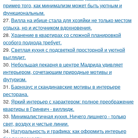
пример того, как минимализм может быть уютным и
функциональным.
27.
Вилла на ибице стала для хозяйки не только местом
отдыха, но и источником вдохновения.
28.
Хранение в квартирах со сложной планировкой
особого подхода требует.
29.
Светлая кухня с подсветкой просторной и уютной
выглядит.
30.
Небольшая пекарня в центре Мадрида удивляет
интерьером, сочетающим природные мотивы и
футуризм.
31.
Барнхаус и скандинавские мотивы в интерьере
ресторана.
32.
Яркий интерьер с характером: полное преображение
квартиры в Гринвич - виллидж.
33.
Минималистичная кухня. Ничего лишнего - только
свет, воздух и чистые линии.
34.
Натуральность и графика: как оформить интерьер