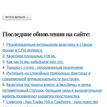
читать дальше →
Последние обновления на сайте:
1.
Реализованным интерьером квартиры в старом
фонде в СПб делимся.
2.
Квартира площадью 108 кв.
3.
Как часто мы забываем про это.
4.
Трешка с супер - продуманным хранением.
5.
Интерьер на спокойных природных фактурах и
современной функциональности выстроен.
6.
Квартира построена вокруг атмосферы и звука:
пятиметровый стеллаж, большие окна и выразительная
мебель формируют характер пространства.
7.
Listening - бар Trader Hifi в Гамбурге - пространство