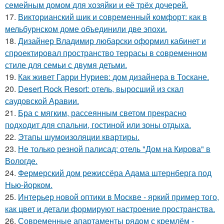
семейным домом для хозяйки и её трёх дочерей.
17.
Викторианский шик и современный комфорт: как в
мельбурнском доме объединили две эпохи.
18.
Дизайнер Владимир любарски оформил кабинет и
спроектировал пространство террасы в современном
стиле для семьи с двумя детьми.
19.
Как живет Гарри Нуриев: дом дизайнера в Тоскане.
20.
Desert Rock Resort: отель, выросший из скал
саудовской Аравии.
21.
Бра с мягким, рассеянным светом прекрасно
подходит для спальни, гостиной или зоны отдыха.
22.
Этапы шумоизоляции квартиры.
23.
Не только резной палисад: отель "Дом на Кирова" в
Вологде.
24.
Фермерский дом режиссёра Адама штернберга под
Нью-йорком.
25.
Интерьер новой оптики в Москве - яркий пример того,
как цвет и детали формируют настроение пространства.
26.
Современные апартаменты рядом с кремлём -