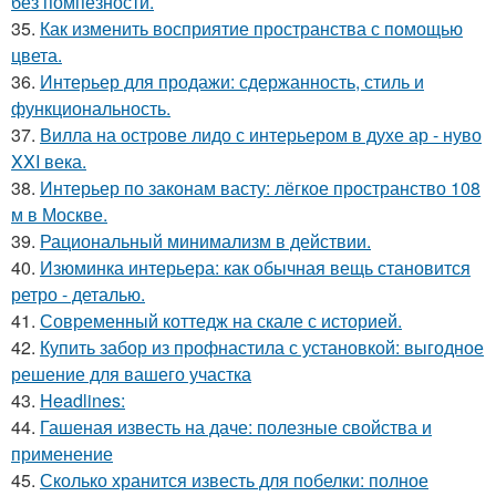
без помпезности.
35.
Как изменить восприятие пространства с помощью
цвета.
36.
Интерьер для продажи: сдержанность, стиль и
функциональность.
37.
Вилла на острове лидо с интерьером в духе ар - нуво
XXI века.
38.
Интерьер по законам васту: лёгкое пространство 108
м в Москве.
39.
Рациональный минимализм в действии.
40.
Изюминка интерьера: как обычная вещь становится
ретро - деталью.
41.
Современный коттедж на скале с историей.
42.
Купить забор из профнастила с установкой: выгодное
решение для вашего участка
43.
Headlines:
44.
Гашеная известь на даче: полезные свойства и
применение
45.
Сколько хранится известь для побелки: полное