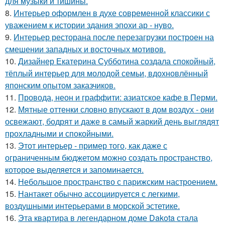
для музыки и тишины.
8.
Интерьер оформлен в духе современной классики с
уважением к истории здания эпохи ар - нуво.
9.
Интерьер ресторана после перезагрузки построен на
смешении западных и восточных мотивов.
10.
Дизайнер Екатерина Субботина создала спокойный,
тёплый интерьер для молодой семьи, вдохновлённый
японским опытом заказчиков.
11.
Провода, неон и граффити: азиатское кафе в Перми.
12.
Мятные оттенки словно впускают в дом воздух - они
освежают, бодрят и даже в самый жаркий день выглядят
прохладными и спокойными.
13.
Этот интерьер - пример того, как даже с
ограниченным бюджетом можно создать пространство,
которое выделяется и запоминается.
14.
Небольшое пространство с парижским настроением.
15.
Нантакет обычно ассоциируется с легкими,
воздушными интерьерами в морской эстетике.
16.
Эта квартира в легендарном доме Dakota стала