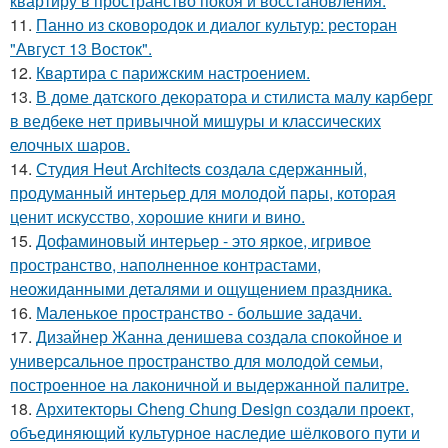
квартиру в пространство покоя и восстановления.
11.
Панно из сковородок и диалог культур: ресторан
"Август 13 Восток".
12.
Квартира с парижским настроением.
13.
В доме датского декоратора и стилиста малу карберг
в ведбеке нет привычной мишуры и классических
елочных шаров.
14.
Студия Heut Architects создала сдержанный,
продуманный интерьер для молодой пары, которая
ценит искусство, хорошие книги и вино.
15.
Дофаминовый интерьер - это яркое, игривое
пространство, наполненное контрастами,
неожиданными деталями и ощущением праздника.
16.
Маленькое пространство - большие задачи.
17.
Дизайнер Жанна денишева создала спокойное и
универсальное пространство для молодой семьи,
построенное на лаконичной и выдержанной палитре.
18.
Архитекторы Cheng Chung Design создали проект,
объединяющий культурное наследие шёлкового пути и