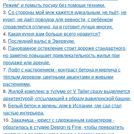
Режим" и помыть посуду без помощи техники.
3.
Со стороны мой муж кажется идеальным: не пьёт, не
курит, не даёт поводов для ревности, с ребёнком
справляется отлично, да и готовит лучше многих.
4.
Какая кухня вам больше всего нравится?
5.
Последний вальс в Эвервуде.
6.
Панорамное остекление стоит дороже стандартного,
но заметно повышает привлекательность жилья при
продаже или аренде.
7.
Лофт с настроением - контраст бетона и кирпича с
тёплым деревом, цветными акцентами и живыми
растениями.
8.
Жилой комплекс в тулуме от V Taller сразу выделяется
архитектурой, отсылающей к образу вавилонской башни.
9.
Белый бетон и зелень: дом в Испании, где сад стал
частью интерьера.
10.
Заказчица - юрист с сдержанным характером -
обратилась в студию Design is Fine, чтобы превратить