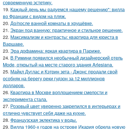
современную эстетику.
19.
Каждый день мы радуемся нашему решению": вилла
во Франции с видом на пляж.
20.
До/после ванной комнаты в хрущёвке.
21.
Экран под ванную: практичное и стильное решение.
22.
Максимализм и контрасты: квартира для юриста в
Варшаве.
23.
Эра дофамина: яркая квартира в Париже.
24.
В Римини появился необычный дизайнерский отель
Mode, открытый на месте старого здания Arlesiana.
25.
Майкл Дуглас и Кэтрин зета - Джонс продали свой
особняк на берегу реки гудзон за 12 миллионов
долларов.
26.
Квартира в Москве воплощением смелости и
эксперимента стала.
27.
Розовый цвет уверенно закрепился в интерьерах и
отлично чувствует себя даже на кухне.
28.
Французская эклектика у воды.
29.
Вилла 1960-х годов на острове Икария обрела новую