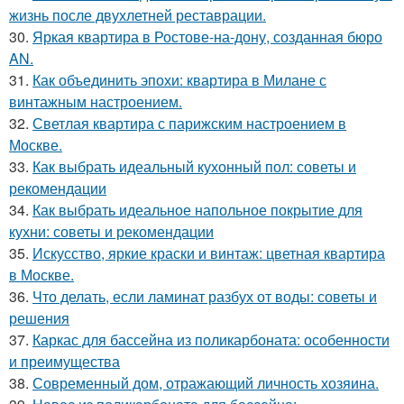
жизнь после двухлетней реставрации.
30.
Яркая квартира в Ростове-на-дону, созданная бюро
AN.
31.
Как объединить эпохи: квартира в Милане с
винтажным настроением.
32.
Светлая квартира с парижским настроением в
Москве.
33.
Как выбрать идеальный кухонный пол: советы и
рекомендации
34.
Как выбрать идеальное напольное покрытие для
кухни: советы и рекомендации
35.
Искусство, яркие краски и винтаж: цветная квартира
в Москве.
36.
Что делать, если ламинат разбух от воды: советы и
решения
37.
Каркас для бассейна из поликарбоната: особенности
и преимущества
38.
Современный дом, отражающий личность хозяина.